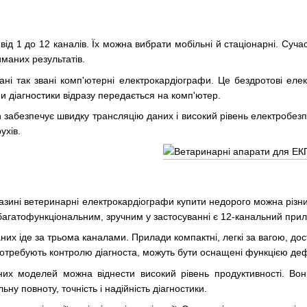
від 1 до 12 каналів. Їх можна вибрати мобільні й стаціонарні. Сучасн
маних результатів.
ані так звані комп'ютерні електрокардіографи. Це бездротові ел
и діагностики відразу передається на комп'ютер.
h забезпечує швидку трансляцію даних і високий рівень електробезп
ухів.
азині ветеринарні електрокардіографи купити недорого можна різн
багатофункціональним, зручним у застосуванні є 12-канальний прил
них іде за трьома каналами. Прилади компактні, легкі за вагою, дос
потребують контролю діагноста, можуть бути оснащені функцією деф
них моделей можна віднести високий рівень продуктивності. Во
ну повноту, точність і надійність діагностики.