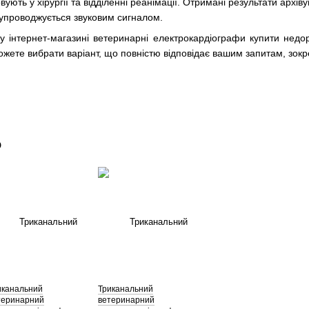
вують у хірургії та відділенні реанімації. Отримані результати арх
супроводжується звуковим сигналом.
інтернет-магазині ветеринарні електрокардіографи купити недоро
жете вибрати варіант, що повністю відповідає вашим запитам, зокре
о
иканальний
Триканальний
теринарний
ветеринарний