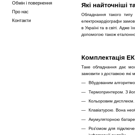
Обмін і повернення
Які найточніші т
Про нас
Обладнання такого типу 
Контакти
електрокардіографи замови
в Україні та в світі. Адж
допомогою також еталонно в
Комплектація ЕК
Таке обладнання дає можл
замовити з доставкою які 
Вбудованим алгоритмом
Термопринтером. З йог
Кольоровим дисплеєм. Н
Клавіатурою. Вона необ
Акумуляторною батареє
Роз'ємом для підключе