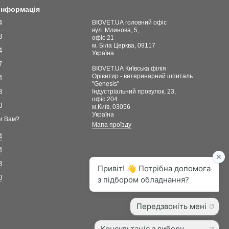
 інформація
4
BIOVET.UA головний офіс
вул. Млинова, 5,
3
офіс 21
м. Біла Церква, 09117
4
Україна
7
BIOVET.UA Київська філія
Орієнтир - ветеринарний шпиталь
4
"Genesis"
3
Індустріальний провулок, 23,
офіс 204
0
м.Київ, 03056
Україна
и Вам?
Мапа проїзду
4
4
3
0