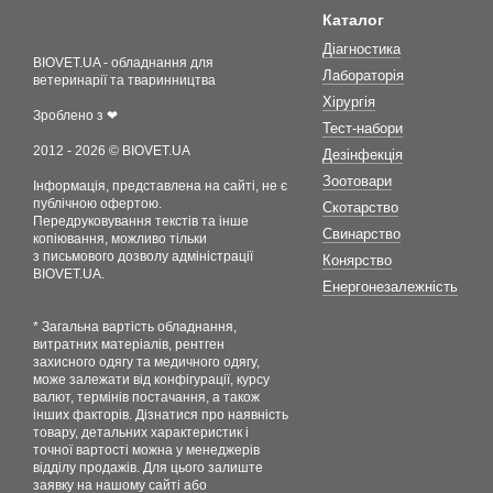
Каталог
Діагностика
BIOVET.UA - обладнання для
Лабораторія
ветеринарії та тваринництва
Хірургія
Зроблено з ❤
Тест-набори
2012 - 2026 © BIOVET.UA
Дезінфекція
Зоотовари
Інформація, представлена на сайті, не є
публічною офертою.
Скотарство
Передруковування текстів та інше
Свинарство
копіювання, можливо тільки
з письмового дозволу адміністрації
Конярство
BIOVET.UA.
Енергонезалежність
* Загальна вартість обладнання,
витратних матеріалів, рентген
захисного одягу та медичного одягу,
може залежати від конфігурації, курсу
валют, термінів постачання, а також
інших факторів. Дізнатися про наявність
товару, детальних характеристик і
точної вартості можна у менеджерів
відділу продажів. Для цього залиште
заявку на нашому сайті або