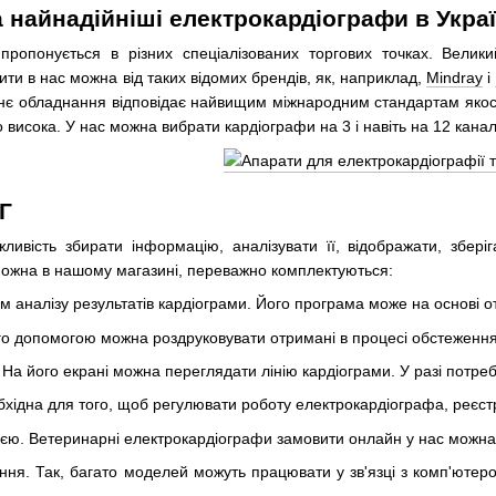
а найнадійніші електрокардіографи в Украї
пропонується в різних спеціалізованих торгових точках. Велик
ти в нас можна від таких відомих брендів, як, наприклад,
Mindray
і
е їхнє обладнання відповідає найвищим міжнародним стандартам якост
исока. У нас можна вибрати кардіографи на 3 і навіть на 12 каналі
Г
ивість збирати інформацію, аналізувати її, відображати, зберіг
можна в нашому магазині, переважно комплектуються:
 аналізу результатів кардіограми. Його програма може на основі о
о допомогою можна роздруковувати отримані в процесі обстеження 
а його екрані можна переглядати лінію кардіограми. У разі потреб
хідна для того, щоб регулювати роботу електрокардіографа, реєстр
ю. Ветеринарні електрокардіографи замовити онлайн у нас можна д
ння. Так, багато моделей можуть працювати у зв'язці з комп'ютер