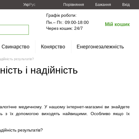
Порівняння
Укр
Рус
Бажання
Вхід
Графік роботи:
Пн.– Пт.: 09:00-18:00
Мій кошик
Через кошик: 24/7
Свинарство
Конярство
Енергонезалежність
адійність результатів?
ість і надійність
алогічне медичному. У нашому інтернет-магазині ви знайдете
джень з їх допомогою виходять найвищими. Особливо якщо їх