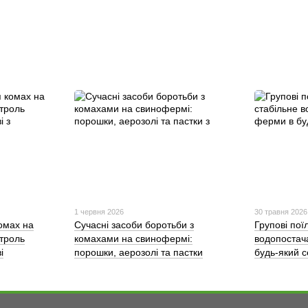
1 червня 2026
30 травня 2026
омах на
Сучасні засоби боротьби з
Групові пої
троль
комахами на свинофермі:
водопостач
і
порошки, аерозолі та пастки
будь-який 