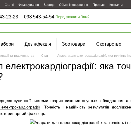
Статті
Фінансування
Бренди
Обмін і повернення
Про нас
Контакти
43-23-23
098 543-54-54
Передзвонити Вам?
набори
Дезінфекція
Зоотовари
Скотарство
инарії та тваринництва
Статті
Апарати для електрокардіографії: яка точність і н
 електрокардіографії: яка точн
?
ерцево-судинної системи тварин
використовується обладнання, ан
електрокардіографії
. Точність і надійність результатів дослі
 ветеринарний фахівець.