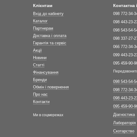
Клієнтам
Контактна
Вхід до кабінету
098 772-34-3
Каталог
098 443-23-2
Партнерам
098 543-54-5
Доставка і оплата
098 337-27-2
Гарантія та сервіс
066 772-34-3
Акції
099 443-23-2
Новини
095 459-90-9
Статті
Передзвонит
Фінансування
Бренди
098 543-54-5
Обмін і повернення
098 772-34-3
Про нас
098 443-23-2
Контакти
095 459-90-9
Діагностика
Ми в соцмережах
Лабораторія
Скотарство