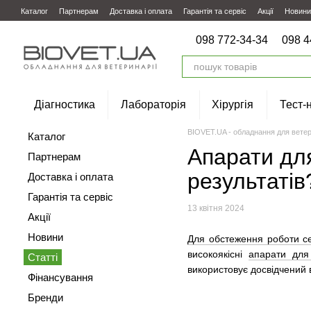
Перейти до основного контенту
Каталог
Партнерам
Доставка і оплата
Гарантія та сервіс
Акції
Новини
098 772-34-34
098 4
Діагностика
Лабораторія
Хірургія
Тест-
BIOVET.UA - обладнання для ветер
Каталог
Апарати для
Партнерам
результатів
Доставка і оплата
Гарантія та сервіс
13 квітня 2024
Акції
Новини
Для обстеження роботи с
високоякісні
апарати для 
Статті
використовує досвідчений
Фінансування
Бренди