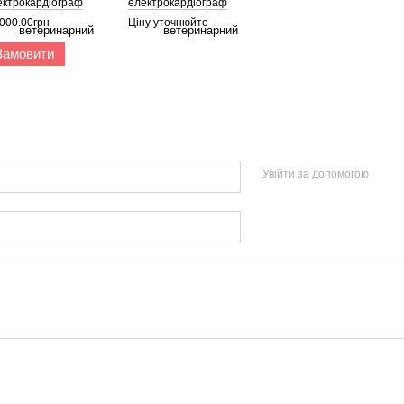
ектрокардіограф
електрокардіограф
eHeart R3 Vet, Mindray
Brightfield Healthcare E3
 000.00грн
Ціну уточнюйте
Замовити
Увійти за допомогою