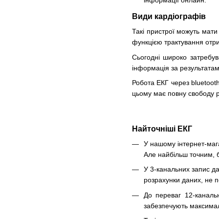
інформації онлайн.
Види кардіографів
Такі пристрої можуть мати 
функцією трактування отри
Сьогодні широко затребув
інформація за результатам
Робота ЕКГ через bluetoot
цьому має повну свободу р
Найточніші ЕКГ
У нашому інтернет-маг
Але найбільш точним, 
У 3-канальних запис да
розрахунки даних, не 
До переваг 12-каналь
забезпечують максималь