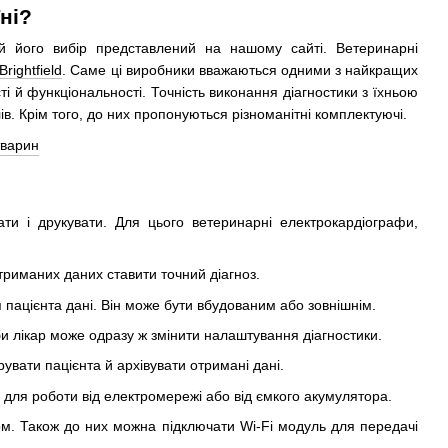
ні?
ий його вибір представлений на нашому сайті. Ветеринарні
Brightfield
. Саме ці виробники вважаються одними з найкращих
і й функціональності. Точність виконання діагностики з їхньою
в. Крім того, до них пропонуються різноманітні комплектуючі.
ати і друкувати. Для цього ветеринарні електрокардіографи,
триманих даних ставити точний діагноз.
пацієнта дані. Він може бути вбудованим або зовнішнім.
и лікар може одразу ж змінити налаштування діагностики.
увати пацієнта й архівувати отримані дані.
ля роботи від електромережі або від ємкого акумулятора.
ом. Також до них можна підключати Wi-Fi модуль для передачі