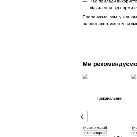
Такі прилади використо
відхилення від норми 
Пропонуємо вам у нашому 
нашого асортименту ви змо
Ми рекомендуєм
Триканальний
Тр
ветеринарний
ве