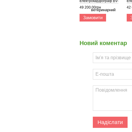
електрокардіограф BV-
ел
iE300
Ben
49 200.00грн
42
Замовити
Новий коментар
Надіслати