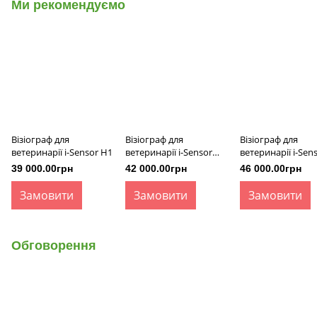
Ми рекомендуємо
Візіограф для
Візіограф для
Візіограф для
ветеринарії i-Sensor H1
ветеринарії i-Sensor
ветеринарії i-Sen
H1.5
39 000.00грн
42 000.00грн
46 000.00грн
Замовити
Замовити
Замовити
Обговорення