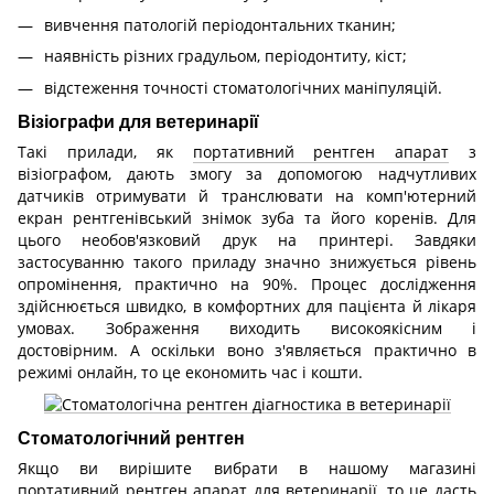
вивчення патологій періодонтальних тканин;
наявність різних градульом, періодонтиту, кіст;
відстеження точності стоматологічних маніпуляцій.
Візіографи для ветеринарії
Такі прилади, як
портативний рентген апарат
з
візіографом, дають змогу за допомогою надчутливих
датчиків отримувати й транслювати на комп'ютерний
екран рентгенівський знімок зуба та його коренів. Для
цього необов'язковий друк на принтері. Завдяки
застосуванню такого приладу значно знижується рівень
опромінення, практично на 90%. Процес дослідження
здійснюється швидко, в комфортних для пацієнта й лікаря
умовах. Зображення виходить високоякісним і
достовірним. А оскільки воно з'являється практично в
режимі онлайн, то це економить час і кошти.
Стоматологічний рентген
Якщо ви вирішите вибрати в нашому магазині
портативний рентген апарат для ветеринарії, то це дасть