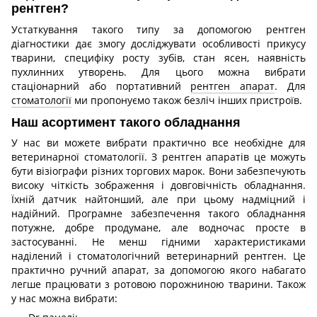
рентген?
Устаткування такого типу за допомогою рентген
діагностики дає змогу досліджувати особливості прикусу
тварини, специфіку росту зубів, стан ясен, наявність
пухлинних утворень. Для цього можна вибрати
стаціонарний або портативний
рентген апарат
. Для
стоматології
ми пропонуємо також безліч інших пристроїв.
Наш асортимент такого обладнання
У нас ви можете вибрати практично все необхідне для
ветеринарної стоматології. З рентген апаратів це можуть
бути візіографи різних торгових марок. Вони забезпечують
високу чіткість зображення і довговічність обладнання.
Їхній датчик найтонший, але при цьому надміцний і
надійний. Програмне забезпечення такого обладнання
потужне, добре продумане, але водночас просте в
застосуванні. Не менш гідними характеристиками
наділений і стоматологічний ветеринарний рентген. Це
практично ручний апарат, за допомогою якого набагато
легше працювати з ротовою порожниною тварини. Також
у нас можна вибрати: