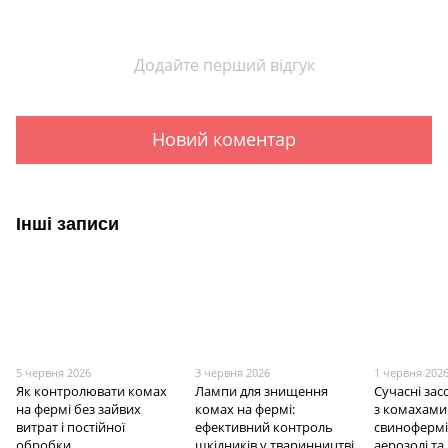
Додайте перший відгук
Новий коментар
Інші записи
5 червня 2026
3 червня 2026
1 червня 202
Як контролювати комах
Лампи для знищення
Сучасні за
на фермі без зайвих
комах на фермі:
з комахами
витрат і постійної
ефективний контроль
свинофермі
обробки
шкідників у тваринництві
аерозолі та