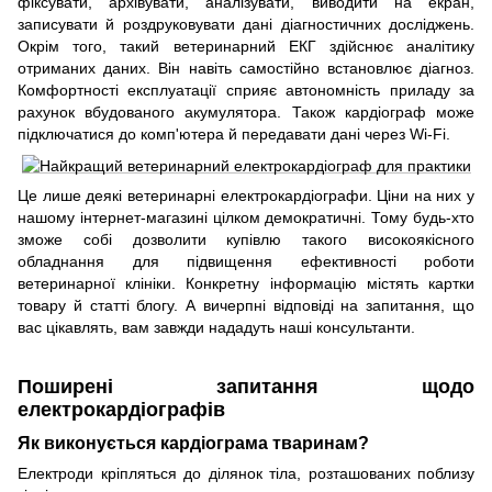
фіксувати, архівувати, аналізувати, виводити на екран,
записувати й роздруковувати дані діагностичних досліджень.
Окрім того, такий ветеринарний ЕКГ здійснює аналітику
отриманих даних. Він навіть самостійно встановлює діагноз.
Комфортності експлуатації сприяє автономність приладу за
рахунок вбудованого акумулятора. Також кардіограф може
підключатися до комп'ютера й передавати дані через Wi-Fi.
Це лише деякі ветеринарні електрокардіографи. Ціни на них у
нашому інтернет-магазині цілком демократичні. Тому будь-хто
зможе собі дозволити купівлю такого високоякісного
обладнання для підвищення ефективності роботи
ветеринарної клініки. Конкретну інформацію містять картки
товару й статті блогу. А вичерпні відповіді на запитання, що
вас цікавлять, вам завжди нададуть наші консультанти.
Поширені запитання щодо
електрокардіографів
Як виконується кардіограма тваринам?
Електроди кріпляться до ділянок тіла, розташованих поблизу