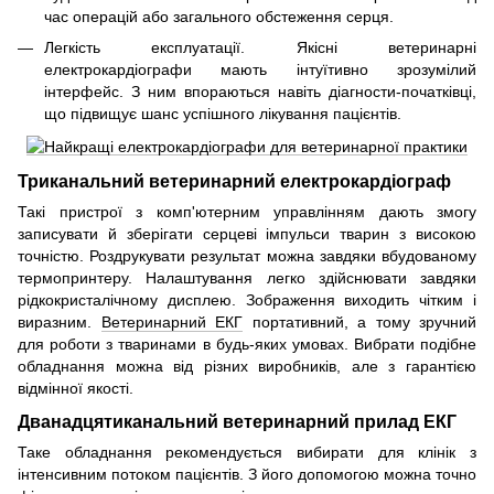
час операцій або загального обстеження серця.
Легкість експлуатації. Якісні ветеринарні
електрокардіографи мають інтуїтивно зрозумілий
інтерфейс. З ним впораються навіть діагности-початківці,
що підвищує шанс успішного лікування пацієнтів.
Триканальний ветеринарний електрокардіограф
Такі пристрої з комп'ютерним управлінням дають змогу
записувати й зберігати серцеві імпульси тварин з високою
точністю. Роздрукувати результат можна завдяки вбудованому
термопринтеру. Налаштування легко здійснювати завдяки
рідкокристалічному дисплею. Зображення виходить чітким і
виразним.
Ветеринарний ЕКГ
портативний, а тому зручний
для роботи з тваринами в будь-яких умовах. Вибрати подібне
обладнання можна від різних виробників, але з гарантією
відмінної якості.
Дванадцятиканальний ветеринарний прилад ЕКГ
Таке обладнання рекомендується вибирати для клінік з
інтенсивним потоком пацієнтів. З його допомогою можна точно