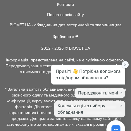
Контакти
Повна версія сайту
BIOVET.UA - обладнання для ветеринарії та тваринництва
Зроблено з ❤
2012 - 2026 © BIOVET.UA
Інформація, представлена на сайті, не є публічною офертою.
Передруковування текстів та інше копіювання, можливо тільки
з письмового дозволу адміністрації BIOVET.UA.
* Загальна вартість обладнання, витратних матеріалів, рентген
захисного одягу та медичного одягу, може залежати від
конфігурації, курсу валют, термінів постачання, а також інших
факторів. Дізнатися про наявність товару, детальних
характеристик і точної вартості можна у менеджерів відділу
продажів. Для цього залиште заявку на нашому сайті або
зателефонуйте за телефонами, які вказані в розділі контакти.