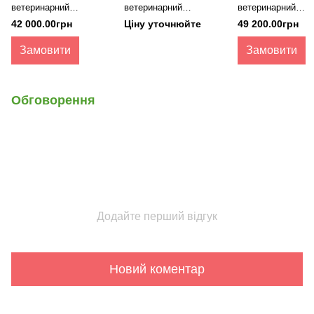
ветеринарний
ветеринарний
ветеринарний
електрокардіограф
електрокардіограф
електрокардіогра
42 000.00грн
Ціну уточнюйте
49 200.00грн
BeneHeart R3 Vet,
Brightfield Healthcare E3
iE300
Mindray
Замовити
Замовити
Обговорення
Додайте перший відгук
Новий коментар