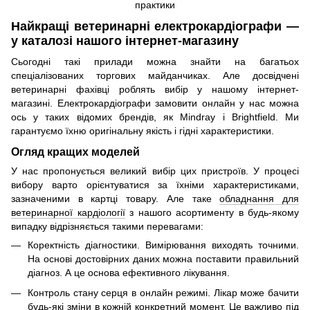
Найкращі ветеринарні електрокардіографи —
у каталозі нашого інтернет-магазину
Сьогодні такі прилади можна знайти на багатьох
спеціалізованих торгових майданчиках. Але досвідчені
ветеринарні фахівці роблять вибір у нашому інтернет-
магазині. Електрокардіографи замовити онлайн у нас можна
ось у таких відомих брендів, як Mindray і Brightfield. Ми
гарантуємо їхню оригінальну якість і гідні характеристики.
Огляд кращих моделей
У нас пропонується великий вибір цих пристроїв. У процесі
вибору варто орієнтуватися за їхніми характеристиками,
зазначеними в картці товару. Але таке
обладнання для
ветеринарної кардіології
з нашого асортименту в будь-якому
випадку відрізняється такими перевагами:
Коректність діагностики. Вимірювання виходять точними.
На основі достовірних даних можна поставити правильний
діагноз. А це основа ефективного лікування.
Контроль стану серця в онлайн режимі. Лікар може бачити
будь-які зміни в кожній конкретний момент. Це важливо під