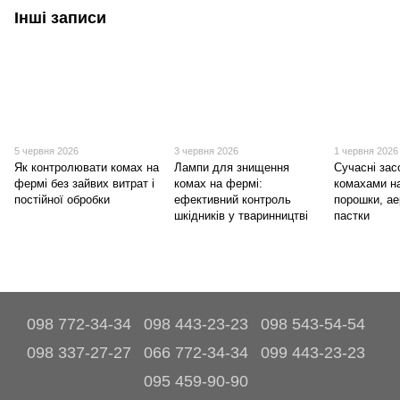
Інші записи
5 червня 2026
3 червня 2026
1 червня 2026
Як контролювати комах на
Лампи для знищення
Сучасні зас
фермі без зайвих витрат і
комах на фермі:
комахами н
постійної обробки
ефективний контроль
порошки, ае
шкідників у тваринництві
пастки
098 772-34-34
098 443-23-23
098 543-54-54
098 337-27-27
066 772-34-34
099 443-23-23
095 459-90-90