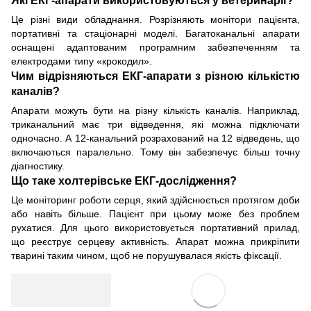
Які ЕКГ-апарати використовуються у ветеринарії?
Це різні види обладнання. Розрізняють монітори пацієнта,
портативні та стаціонарні моделі. Багатоканальні апарати
оснащені адаптованим програмним забезпеченням та
електродами типу «крокодил».
Чим відрізняються ЕКГ-апарати з різною кількістю
каналів?
Апарати можуть бути на різну кількість каналів. Наприклад,
триканальний має три відведення, які можна підключати
одночасно. А 12-канальний розрахований на 12 відведень, що
включаються паралельно. Тому він забезпечує більш точну
діагностику.
Що таке холтерівське ЕКГ-дослідження?
Це моніторинг роботи серця, який здійснюється протягом доби
або навіть більше. Пацієнт при цьому може без проблем
рухатися. Для цього використовується портативний прилад,
що реєструє серцеву активність. Апарат можна прикріпити
тварині таким чином, щоб не порушувалася якість фіксації.