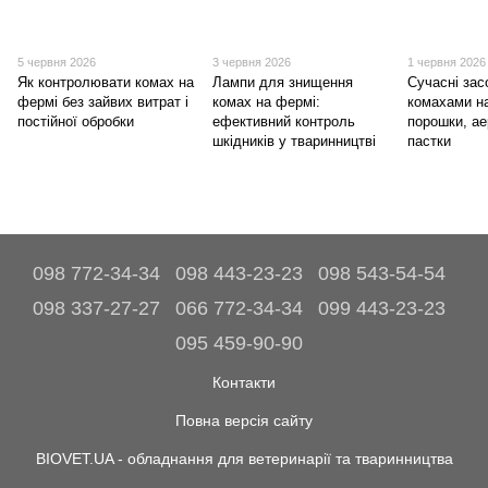
5 червня 2026
3 червня 2026
1 червня 2026
Як контролювати комах на
Лампи для знищення
Сучасні зас
фермі без зайвих витрат і
комах на фермі:
комахами н
постійної обробки
ефективний контроль
порошки, ае
шкідників у тваринництві
пастки
098 772-34-34
098 443-23-23
098 543-54-54
098 337-27-27
066 772-34-34
099 443-23-23
095 459-90-90
Контакти
Повна версія сайту
BIOVET.UA - обладнання для ветеринарії та тваринництва