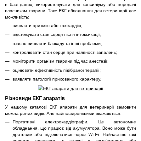
в базі даних, використовувати для консиліуму або передачі
власникам тварини. Таке ЕКГ обладнання для ветеринарії дає
можливість:
виявляти аритмію або тахікардію;
відстежувати стан серця після інтоксикації;
вчасно виявляти блокаду та інші проблеми;
контролювати стан серця при наявності запалень;
моніторити організм тварини під час анестезії;
оцінювати ефективність підібраної терапії;
виявляти патології прихованого характеру.
Різновиди ЕКГ апаратів
У нашому каталозі ЕКГ апарати для ветеринарії замовити
можна різних видів. Але найпоширенішими вважаються:
Портативні електрокардіографи. Це автономне
обладнання, що працює від акумулятора. Воно може бути
дротовим або підключатися через Wi-Fi. Найчастіше такі
апарати працюють у зв'язці з комп'ютером або