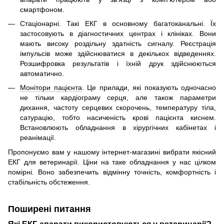
смартфоном.
Стаціонарні. Такі ЕКГ в основному багатоканальні. Їх
застосовують в діагностичних центрах і клініках. Вони
мають високу роздільну здатність сигналу. Реєстрація
імпульсів може здійснюватися в декількох відведеннях.
Розшифровка результатів і їхній друк здійснюються
автоматично.
Монітори пацієнта
. Це прилади, які показують одночасно
не тільки кардіограму серця, але також параметри
дихання, частоту серцевих скорочень, температуру тіла,
сатурацію, тобто насиченість крові пацієнта киснем.
Встановлюють обладнання в хірургічних кабінетах і
реанімації.
Пропонуємо вам у нашому інтернет-магазині вибрати якісний
ЕКГ для ветеринарії. Ціни на таке обладнання у нас цілком
помірні. Воно забезпечить відмінну точність, комфортність і
стабільність обстеження.
Поширені питання