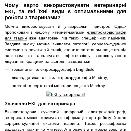
Чому варто використовувати ветеринарні
ЕКГ, та які їхні види є оптимальними для
роботи з тваринами?
Можна використовувати й універсальні пристрої. Однак
пропоновані в нашому інтернет-магазині
електрокардіографи
для тварин
вже адаптовані під таких специфічних пацієнтів.
Завдяки цьому можна виявляти патології серцево-судинної
системи на початковій стадії, стежити за станом пацієнта під
наркозом та аналізувати ефективність застосовуваного
лікування. Кращими на сьогодні вважаються:
триканальні
електрокардіографи Brightfield
;
дванадцятиканальні
електрокардіографи Mindray
;
палатні та портативні монітори пацієнта Mindray.
Значення ЕКГ для ветеринара
Використовуючи сучасний цифровий електрокардіограф,
ветеринар може отримувати інформацію про роботу й стан
серцево-судинної системи тварини. Також розшифровка
видається практично миттєво. А її результати можна зберігати