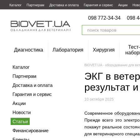
Перейти к основному контенту
Каталог
Партнерам
Доставка и оплата
Гарантия и сервис
Акции
Нов
098 772-34-34
098 4
Тест-
Диагностика
Лаборатория
Хирургия
набор
BIOVET.UA - оборудование для ве
Каталог
ЭКГ в вете
Партнерам
результат и
Доставка и оплата
Гарантия и сервис
10 октября 2025
Акции
Новости
Современное
оборудовани
Прежде всего это электр
Статьи
покажут реальное состоян
Финансирование
для ветеринарного специа
Бренды