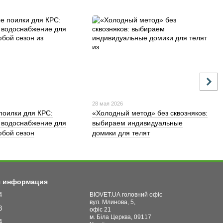
28 мая 2026
поилки для КРС:
«Холодный метод» без сквозняков:
 водоснабжение для
выбираем индивидуальные
бой сезон
домики для телят
я информация
4
BIOVET.UA головний офіс
вул. Млинова, 5,
3
офіс 21
м. Біла Церква, 09117
4