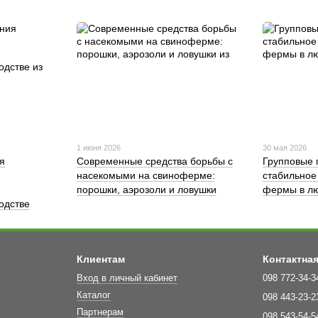
1 июня 2026
30 мая 2026
я
Современные средства борьбы с
Групповые 
насекомыми на свиноферме:
стабильное
порошки, аэрозоли и ловушки
фермы в лю
одстве
Клиентам
Контактна
Вход в личный кабинет
098 772-34-3
Каталог
098 443-23-2
Партнерам
098 543-54-5