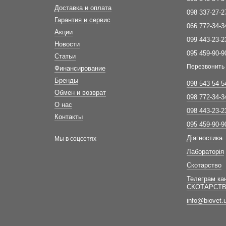
Доставка и оплата
098 337-27-2
Гарантия и сервис
066 772-34-3
Акции
099 443-23-2
Новости
095 459-90-9
Статьи
Перезвонить
Финансирование
Бренды
098 543-54-5
Обмен и возврат
098 772-34-3
О нас
098 443-23-2
Контакты
095 459-90-9
Діагностика
Мы в соцсетях
Лабораторія
Скотарство
Телеграм ка
СКОТАРСТ
info@biovet.