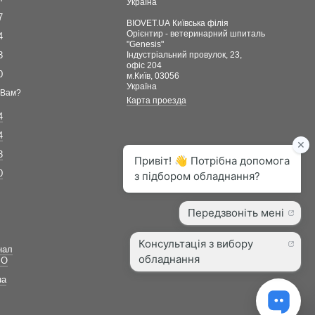
Україна
7
BIOVET.UA Київська філія
Орієнтир - ветеринарний шпиталь
4
"Genesis"
3
Індустріальний провулок, 23,
офіс 204
0
м.Київ, 03056
Україна
 Вам?
Карта проезда
4
4
3
0
нал
ВО
ua