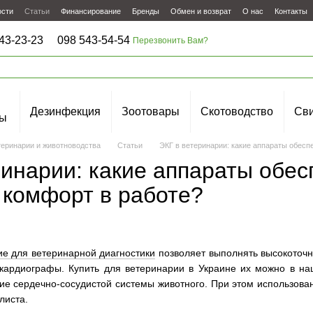
ости
Статьи
Финансирование
Бренды
Обмен и возврат
О нас
Контакты
43-23-23
098 543-54-54
Перезвонить Вам?
Дезинфекция
Зоотовары
Скотоводство
Сви
ы
теринарии и животноводства
Статьи
ЭКГ в ветеринарии: какие аппараты обесп
ринарии: какие аппараты обе
 комфорт в работе?
е для ветеринарной диагностики
позволяет выполнять высокоточн
окардиографы. Купить для ветеринарии в Украине их можно в на
ие сердечно-сосудистой системы животного. При этом использова
листа.