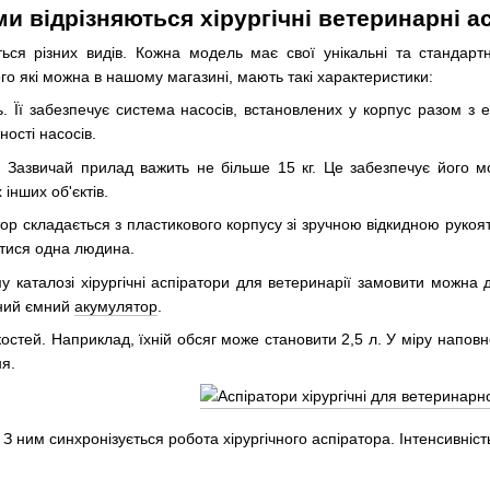
и відрізняються хірургічні ветеринарні а
ся різних видів. Кожна модель має свої унікальні та стандартні
го які можна в нашому магазині, мають такі характеристики:
. Її забезпечує система насосів, встановлених у корпус разом з
ості насосів.
ь. Зазвичай прилад важить не більше 15 кг. Це забезпечує його мо
 інших об'єктів.
тор складається з пластикового корпусу зі зручною відкидною руко
тися одна людина.
у каталозі хірургічні аспіратори для ветеринарії замовити можна
аний ємний
акумулятор
.
костей. Наприклад, їхній обсяг може становити 2,5 л. У міру напов
я.
 З ним синхронізується робота хірургічного аспіратора. Інтенсивн