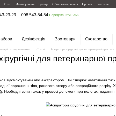
Статті
Фінансування
Бренди
Обмін і повернення
Про нас
Контакти
43-23-23
098 543-54-54
Передзвонити Вам?
набори
Дезінфекція
Зоотовари
Скотарство
инарії та тваринництва
Статті
Аспіратори хірургічні для ветеринарної практики
хірургічні для ветеринарної п
ся відсмоктувачем або екстрактором. Він створює негативний тиск т
родної порожнини тіла, раневого отвору або операційного розрізу.
Х
й
. Необхідні вони також у процесі допомоги при пологах, наданні 