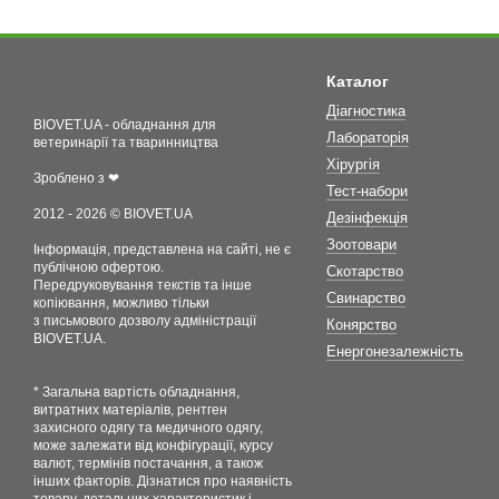
Каталог
Діагностика
BIOVET.UA - обладнання для
Лабораторія
ветеринарії та тваринництва
Хірургія
Зроблено з ❤
Тест-набори
2012 - 2026 © BIOVET.UA
Дезінфекція
Зоотовари
Інформація, представлена на сайті, не є
публічною офертою.
Скотарство
Передруковування текстів та інше
Свинарство
копіювання, можливо тільки
з письмового дозволу адміністрації
Конярство
BIOVET.UA.
Енергонезалежність
* Загальна вартість обладнання,
витратних матеріалів, рентген
захисного одягу та медичного одягу,
може залежати від конфігурації, курсу
валют, термінів постачання, а також
інших факторів. Дізнатися про наявність
товару, детальних характеристик і