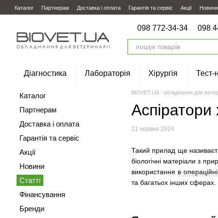
Перейти до основного контенту
Каталог
Партнерам
Доставка і оплата
Гарантія та сервіс
Акції
Новини
098 772-34-34
098 4
Діагностика
Лабораторія
Хірургія
Тест-
BIOVET.UA - обладнання для ветер
Каталог
Аспіратори 
Партнерам
Доставка і оплата
21 червня 2024
Гарантія та сервіс
Такий прилад ще називаєть
Акції
біологічні матеріали з при
Новини
використання
в операційні
Статті
та багатьох інших сферах.
Фінансування
Бренди