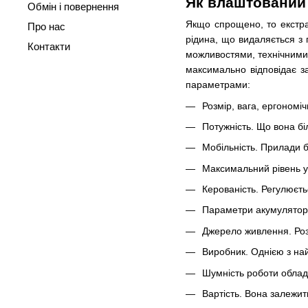
Як влаштований 
Обмін і повернення
Якщо спрощено, то екстрак
Про нас
рідина, що видаляється з 
Контакти
можливостями, технічними 
максимально відповідає за
параметрами:
Розмір, вага, ергономічн
Потужність. Що вона б
Мобільність. Прилади б
Максимальний рівень ут
Керованість. Регулюєть
Параметри акумулятора,
Джерело живлення. Розр
Виробник. Однією з на
Шумність роботи обладн
Вартість. Вона залежит