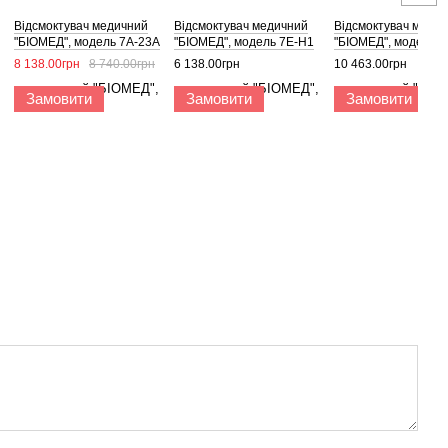
Відсмоктувач медичний
Відсмоктувач медичний
Відсмоктувач меди
"БІОМЕД", модель 7А-23А
"БІОМЕД", модель 7E-H1
"БІОМЕД", модель 
8 138.00грн
8 740.00грн
6 138.00грн
10 463.00грн
Замовити
Замовити
Замовити