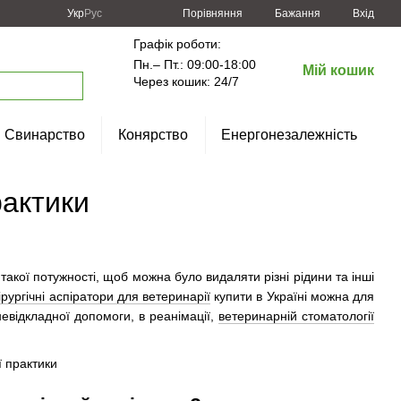
Порівняння
Укр
Рус
Бажання
Вхід
Графік роботи:
Пн.– Пт.: 09:00-18:00
Мій кошик
Через кошик: 24/7
Свинарство
Конярство
Енергонезалежність
рактики
акої потужності, щоб можна було видаляти різні рідини та інші
ірургічні аспіратори для ветеринарії
купити в Україні можна для
невідкладної допомоги, в реанімації,
ветеринарній стоматології