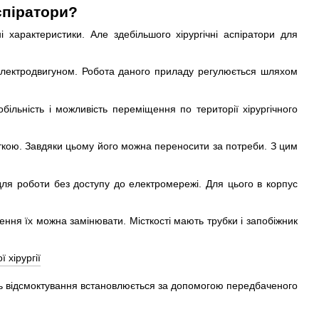
спіратори?
 характеристики. Але здебільшого хірургічні аспіратори для
 електродвигуном. Робота даного приладу регулюється шляхом
більність і можливість переміщення по території хірургічного
яткою. Завдяки цьому його можна переносити за потреби. З цим
 для роботи без доступу до електромережі. Для цього в корпус
нення їх можна замінювати. Місткості мають трубки і запобіжник
ість відсмоктування встановлюється за допомогою передбаченого