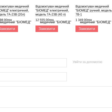
дсмоктувач медичний
Відсмоктувач медичний
Відсмоктувач медичний
ІОМЕД" електричний,
"БІОМЕД" електричний,
"БІОМЕД" ручний, модель
дель 7А-23В (20л)
модель 7А-23В (40 л)
7В-1
98.00грн
12 555.00грн
1 349.00грн
Замовити
Замовити
Замовити
Увійти за допомогою