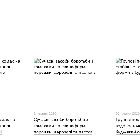
1 червня 2026
30 травня 2026
омах на
Сучасні засоби боротьби з
Групові пої
троль
комахами на свинофермі:
водопостач
і
порошки, аерозолі та пастки
будь-який 