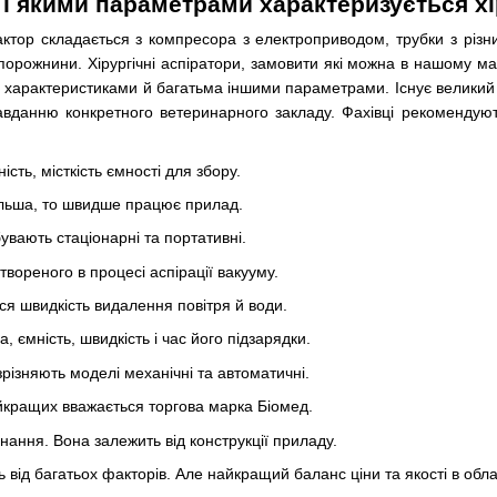
і якими параметрами характеризується хі
тор складається з компресора з електроприводом, трубки з різним
порожнини. Хірургічні аспіратори, замовити які можна в нашому ма
характеристиками й багатьма іншими параметрами. Існує великий а
вданню конкретного ветеринарного закладу. Фахівці рекомендують 
ість, місткість ємності для збору.
ільша, то швидше працює прилад.
увають стаціонарні та портативні.
вореного в процесі аспірації вакууму.
ся швидкість видалення повітря й води.
 ємність, швидкість і час його підзарядки.
ізняють моделі механічні та автоматичні.
йкращих вважається торгова марка Біомед.
ання. Вона залежить від конструкції приладу.
ь від багатьох факторів. Але найкращий баланс ціни та якості в об