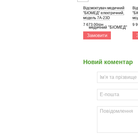
Відсмоктувач медичний
Ві
"БІОМЕД" електричний,
"Б
модель 7А-23D
мо
7 673.00грн
9 9
Замовити
Новий коментар