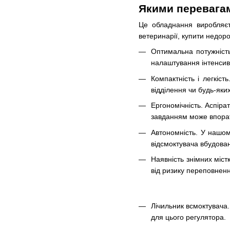
Якими перевагам
Це обладнання виробляєть
ветеринарії, купити недоро
Оптимальна потужність
налаштування інтенсивн
Компактність і легкіст
відділення чи будь-яких
Ергономічність. Аспіра
завданням може впора
Автономність. У нашом
відсмоктувача вбудов
Наявність знімних міст
від ризику переповненн
Лічильник всмоктувача.
для цього регулятора.