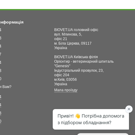
 інформація
4
BIOVET.UA головний офіс
вул. Млинова, 5,
3
офіс 21
м. Біла Церква, 09117
4
Україна
7
BIOVET.UA Київська філія
Орієнтир - ветеринарний шпиталь
4
"Genesis"
3
Індустріальний провулок, 23,
офіс 204
0
м.Київ, 03056
Україна
и Вам?
Мапа проїзду
4
4
3
0