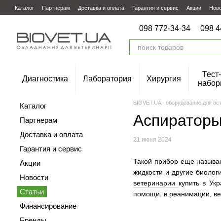
Перейти к основному контенту
Каталог
Партнерам
Доставка и оплата
Гарантия и сервис
Акции
Нов
098 772-34-34
098 4
Тест-
Диагностика
Лаборатория
Хирургия
набор
BIOVET.UA - оборудование для ве
Каталог
Аспираторы
Партнерам
Доставка и оплата
21 июня 2024
Гарантия и сервис
Такой прибор еще называе
Акции
жидкости и другие биолог
Новости
ветеринарии
купить в Ук
Статьи
помощи, в реанимации,
в
Финансирование
Бренды