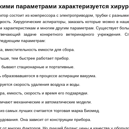
акими параметрами характеризуется хиру
ктор состоит из компрессора с электроприводом, трубки с разными
кость. Хирургические аспираторы, заказать которые можно в на
м характеристикам и многим другим параметрам. Существует боль
твечающий задаче конкретного ветеринарного учреждения. С
 следующим параметрам:
ка, вместительность емкости для сбора.
ьше, тем быстрее работает прибор.
 бывают стационарные и портативные.
 образовавшегося в процессе аспирации вакуума.
руется скорость удаления воздуха и воды.
а, емкость, скорость и время его подзарядки.
личают механические и автоматические модели.
из самых лучших считается торговая марка Биомед.
дования. Она зависит от конструкции прибора.
т от многих факторов. Но лучший баланс цены и качества у оборуд