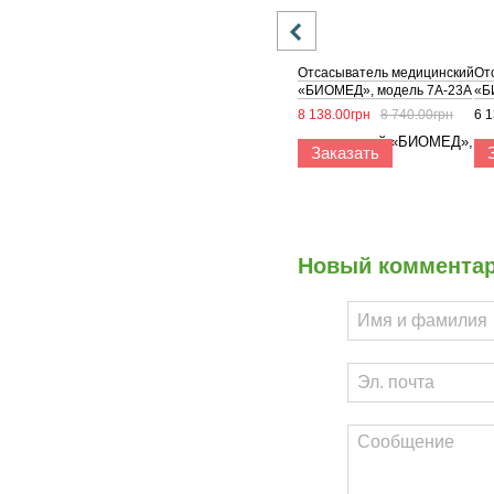
Отсасыватель медицинский
От
«БИОМЕД», модель 7А-23А
«Б
8 138.00грн
8 740.00грн
6 1
Заказать
Новый коммента