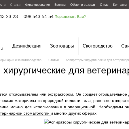
ости
Статьи
Финансирование
Бренды
Обмен и возврат
О нас
Контакты
43-23-23
098 543-54-54
Перезвонить Вам?
Дезинфекция
Зоотовары
Скотоводство
Сви
ы
теринарии и животноводства
Статьи
Аспираторы хирургические для ветеринар
 хирургические для ветерина
тся отсасывателем или экстрактором. Он создает отрицательное
ические материалы из природной полости тела, раневого отверст
раине можно для использования
в операционной
. Необходимы он
етеринарной стоматологии
и многих других сферах.