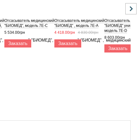
кий
Отсасыватель медицинский
Отсасыватель медицинский
Отсасыватель меди
,
"БИОМЕД", модель 7E-C
"БИОМЕД" , модель 7Е-А
"БИОМЕД" универс
модель 7Е-D
5 534.00грн
4 418.00грн
4 830.00грн
8 603.00грн
Заказать
Заказать
Заказать