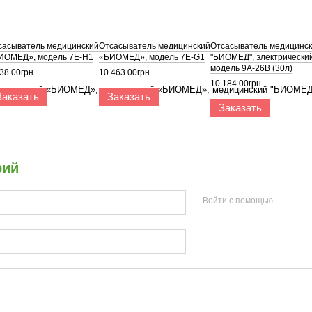
сасыватель медицинский
Отсасыватель медицинский
Отсасыватель медицинс
ИОМЕД», модель 7E-H1
«БИОМЕД», модель 7E-G1
"БИОМЕД", электрический
модель 9А-26В (30л)
38.00грн
10 463.00грн
10 184.00грн
Заказать
Заказать
Заказать
рий
Войти с помощью