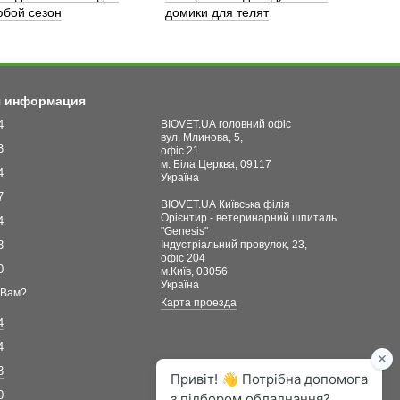
бой сезон
домики для телят
я информация
4
BIOVET.UA головний офіс
вул. Млинова, 5,
3
офіс 21
м. Біла Церква, 09117
4
Україна
7
BIOVET.UA Київська філія
Орієнтир - ветеринарний шпиталь
4
"Genesis"
3
Індустріальний провулок, 23,
офіс 204
0
м.Київ, 03056
Україна
 Вам?
Карта проезда
4
4
3
0