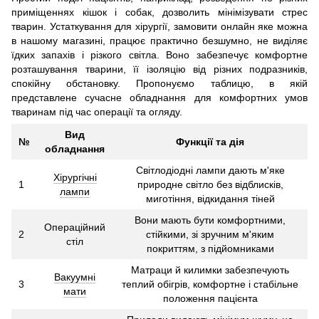
приміщеннях кішок і собак, дозволить мінімізувати стрес
тварин. Устаткування для хірургії, замовити онлайн яке можна
в нашому магазині, працює практично безшумно, не виділяє
їдких запахів і різкого світла. Воно забезпечує комфортне
розташування тварини, її ізоляцію від різних подразників,
спокійну обстановку. Пропонуємо таблицю, в якій
представлене сучасне обладнання для комфортних умов
тваринам під час операції та огляду.
Вид
№
Функції та дія
обладнання
Світлодіодні лампи дають м'яке
Хірургічні
1
природне світло без відблисків,
лампи
миготіння, відкидання тіней
Вони мають бути комфортними,
Операційний
2
стійкими, зі зручним м'яким
стіл
покриттям, з підйомниками
Матраци й килимки забезпечують
Вакуумні
3
теплий обігрів, комфортне і стабільне
мати
положення пацієнта