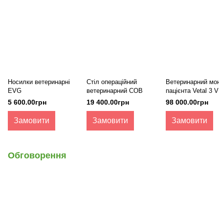
Носилки ветеринарні
Стіл операційний
Ветеринарний мон
EVG
ветеринарний СОВ
пацієнта Vetal 3 
CO2, Mindray
5 600.00грн
19 400.00грн
98 000.00грн
Замовити
Замовити
Замовити
Обговорення