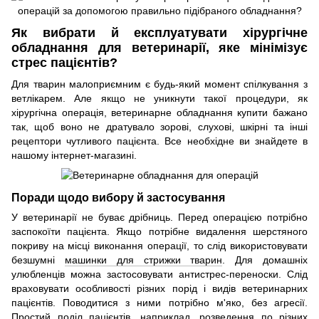
Як вибрати й експлуатувати хірургічне
обладнання для ветеринарії, яке мінімізує
стрес пацієнтів?
Для тварин малоприємним є будь-який момент спілкування з
ветлікарем. Але якщо не уникнути такої процедури, як
хірургічна операція, ветеринарне обладнання купити бажано
так, щоб воно не дратувало зорові, слухові, шкірні та інші
рецептори чутливого пацієнта. Все необхідне ви знайдете в
нашому інтернет-магазині.
Поради щодо вибору й застосування
У ветеринарії не буває дрібниць. Перед операцією потрібно
заспокоїти пацієнта. Якщо потрібне видалення шерстяного
покриву на місці виконання операції, то слід використовувати
безшумні
машинки для стрижки тварин
. Для домашніх
улюбленців можна застосовувати антистрес-переноски. Слід
враховувати особливості різних порід і видів ветеринарних
пацієнтів. Поводитися з ними потрібно м'яко, без агресії.
Простий поділ пацієнтів, наприклад, розведення по різних