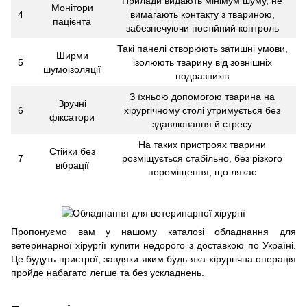
Прилади видають мінімум шуму, не
Монітори
4
вимагають контакту з твариною,
пацієнта
забезпечуючи постійний контроль
Такі панелі створюють затишні умови,
Ширми
5
ізолюють тварину від зовнішніх
шумоізоляції
подразників
З їхньою допомогою тварина на
Зручні
6
хірургічному столі утримується без
фіксатори
здавлювання й стресу
На таких пристроях тварини
Стійки без
7
розміщується стабільно, без різкого
вібрації
переміщення, що лякає
Пропонуємо вам у нашому каталозі обладнання для
ветеринарної хірургії купити недорого з доставкою по Україні.
Це будуть пристрої, завдяки яким будь-яка хірургічна операція
пройде набагато легше та без ускладнень.