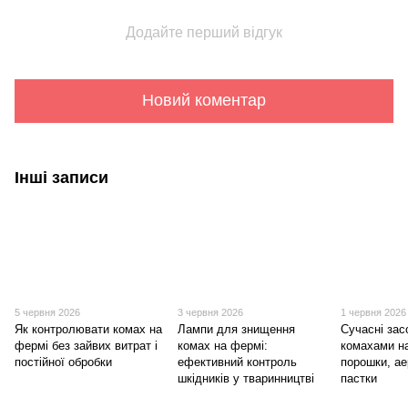
Додайте перший відгук
Новий коментар
Інші записи
5 червня 2026
3 червня 2026
1 червня 2026
Як контролювати комах на
Лампи для знищення
Сучасні зас
фермі без зайвих витрат і
комах на фермі:
комахами н
постійної обробки
ефективний контроль
порошки, ае
шкідників у тваринництві
пастки