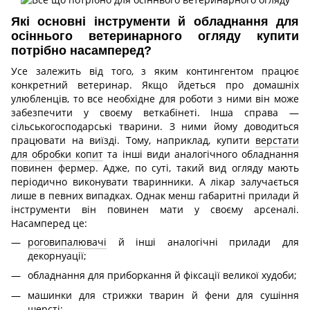
Які основні інструменти й обладнання для
осіннього ветеринарного огляду купити
потрібно насамперед?
Усе залежить від того, з яким контингентом працює
конкретний ветеринар. Якщо йдеться про домашніх
улюбленців, то все необхідне для роботи з ними він може
забезпечити у своєму веткабінеті. Інша справа —
сільськогосподарські тварини. З ними йому доводиться
працювати на виїзді. Тому, наприклад, купити
верстати
для обробки копит
та інші види аналогічного обладнання
повинен фермер. Адже, по суті, такий вид огляду мають
періодично виконувати тваринники. А лікар залучається
лише в певних випадках. Однак менш габаритні прилади й
інструменти він повинен мати у своєму арсеналі.
Насамперед це:
роговипалювачі
й інші аналогічні прилади для
декорнуації;
обладнання для приборкання й фіксації великої худоби;
машинки для стрижки тварин й фени для сушіння
шерсті;