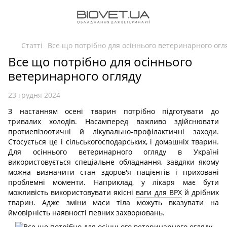
Статті
Все що потрібно для осіннього ветеринарного огл
Все що потрібно для осіннього
ветеринарного огляду
23 грудня 2024
З настанням осені тварин потрібно підготувати до
тривалих холодів. Насамперед важливо здійснювати
протиепізоотичні й лікувально-профілактичні заходи.
Стосується це і сільськогосподарських, і домашніх тварин.
Для осіннього ветеринарного огляду в Україні
використовується спеціальне обладнання, завдяки якому
можна визначити стан здоров'я пацієнтів і приховані
проблемні моменти. Наприклад, у лікаря має бути
можливість використовувати якісні
ваги для ВРХ
й дрібних
тварин. Адже зміни маси тіла можуть вказувати на
ймовірність наявності певних захворювань.