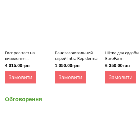
Експрес-тест на
Ранозагоювальний
Щітка для худоби
виявлення
спрей Intra Repiderma
EuroFarm
туберкульозу ВРХ
4 015.00грн
1 050.00грн
6 350.00грн
Rapid Bovine TB Ab
Замовити
Замовити
Замовити
Обговорення