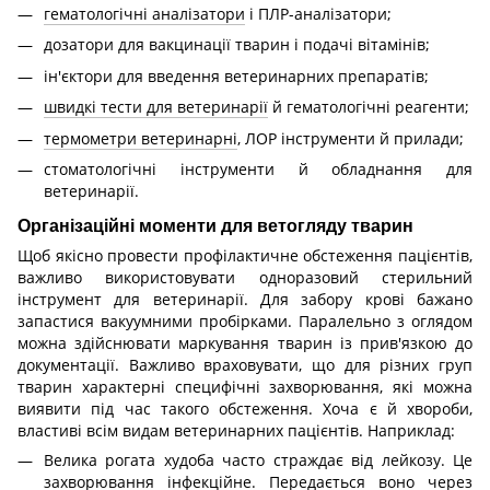
гематологічні аналізатори
і ПЛР-аналізатори;
дозатори для вакцинації тварин і подачі вітамінів;
ін'єктори для введення ветеринарних препаратів;
швидкі тести для ветеринарії
й гематологічні реагенти;
термометри ветеринарні
, ЛОР інструменти й прилади;
стоматологічні інструменти й обладнання для
ветеринарії.
Організаційні моменти для ветогляду тварин
Щоб якісно провести профілактичне обстеження пацієнтів,
важливо використовувати одноразовий стерильний
інструмент для ветеринарії. Для забору крові бажано
запастися вакуумними пробірками. Паралельно з оглядом
можна здійснювати маркування тварин із прив'язкою до
документації. Важливо враховувати, що для різних груп
тварин характерні специфічні захворювання, які можна
виявити під час такого обстеження. Хоча є й хвороби,
властиві всім видам ветеринарних пацієнтів. Наприклад:
Велика рогата худоба часто страждає від лейкозу. Це
захворювання інфекційне. Передається воно через