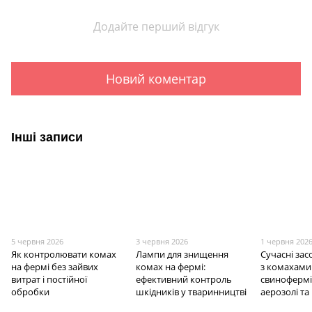
Додайте перший відгук
Новий коментар
Інші записи
5 червня 2026
3 червня 2026
1 червня 202
Як контролювати комах
Лампи для знищення
Сучасні за
на фермі без зайвих
комах на фермі:
з комахами
витрат і постійної
ефективний контроль
свинофермі
обробки
шкідників у тваринництві
аерозолі та