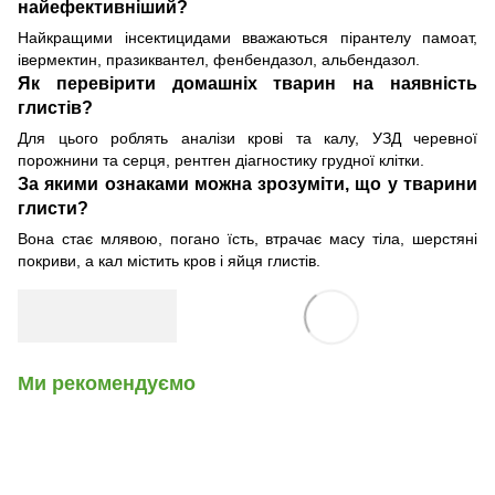
найефективніший?
Найкращими інсектицидами вважаються пірантелу памоат,
івермектин, празиквантел, фенбендазол, альбендазол.
Як перевірити домашніх тварин на наявність
глистів?
Для цього роблять аналізи крові та калу, УЗД черевної
порожнини та серця, рентген діагностику грудної клітки.
За якими ознаками можна зрозуміти, що у тварини
глисти?
Вона стає млявою, погано їсть, втрачає масу тіла, шерстяні
покриви, а кал містить кров і яйця глистів.
Ми рекомендуємо