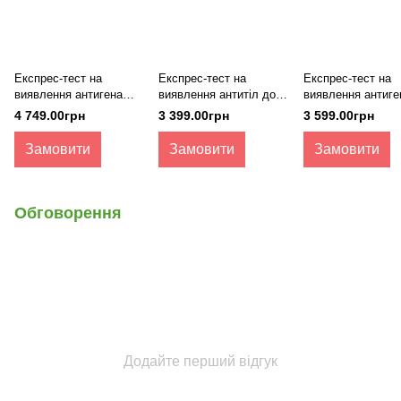
Експрес-тест на
Експрес-тест на
Експрес-тест на
виявлення антигена
виявлення антитіл до
виявлення антиге
дирофілярії та антитіл
токсоплазмозу котів,
парвовірусу та
4 749.00грн
3 399.00грн
3 599.00грн
до ерліхіозу, бореліозу
Toxoplasma Ab, Vet
коронавірусу соба
та анаплазмозу собак,
Expert, 5 шт
CPV/CCV Ag, Vet
Замовити
Замовити
Замовити
CaniVec-4 (CaniV-4), Vet
Expert, 5 шт
Expert, 5 шт
Обговорення
Додайте перший відгук