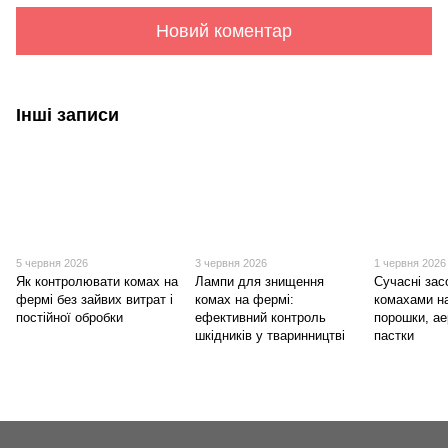
Новий коментар
Інші записи
5 червня 2026
3 червня 2026
1 червня 2026
Як контролювати комах на
Лампи для знищення
Сучасні зас
фермі без зайвих витрат і
комах на фермі:
комахами н
постійної обробки
ефективний контроль
порошки, ае
шкідників у тваринництві
пастки