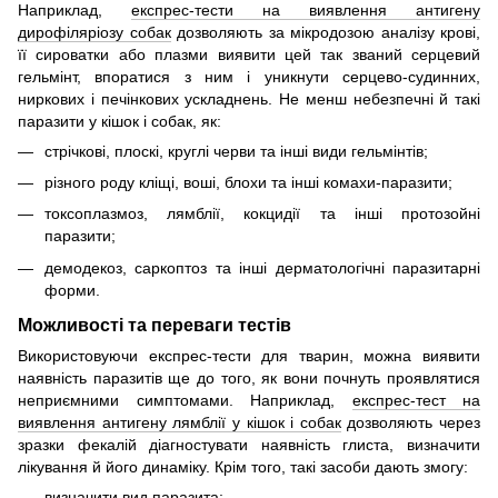
Наприклад,
експрес-тести на виявлення антигену
дирофіляріозу собак
дозволяють за мікродозою аналізу крові,
її сироватки або плазми виявити цей так званий серцевий
гельмінт, впоратися з ним і уникнути серцево-судинних,
ниркових і печінкових ускладнень. Не менш небезпечні й такі
паразити у кішок і собак, як:
стрічкові, плоскі, круглі черви та інші види гельмінтів;
різного роду кліщі, воші, блохи та інші комахи-паразити;
токсоплазмоз, лямблії, кокцидії та інші протозойні
паразити;
демодекоз, саркоптоз та інші дерматологічні паразитарні
форми.
Можливості та переваги тестів
Використовуючи експрес-тести для тварин, можна виявити
наявність паразитів ще до того, як вони почнуть проявлятися
неприємними симптомами. Наприклад,
експрес-тест на
виявлення антигену лямблії у кішок і собак
дозволяють через
зразки фекалій діагностувати наявність глиста, визначити
лікування й його динаміку. Крім того, такі засоби дають змогу:
визначити вид паразита;