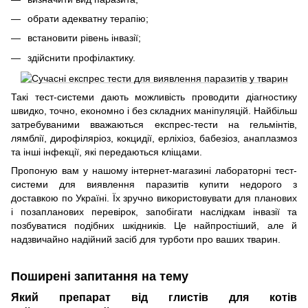
обрати адекватну терапію;
встановити рівень інвазії;
здійснити профілактику.
Такі тест-системи дають можливість проводити діагностику
швидко, точно, економно і без складних маніпуляцій. Найбільш
затребуваними вважаються експрес-тести на гельмінтів,
лямблії, дирофіляріоз, кокцидії, ерліхіоз, бабезіоз, анаплазмоз
та інші інфекції, які передаються кліщами.
Пропоную вам у нашому інтернет-магазині лабораторні тест-
системи для виявлення паразитів купити недорого з
доставкою по Україні. Їх зручно використовувати для планових
і позапланових перевірок, запобігати наслідкам інвазії та
позбуватися подібних шкідників. Це найпростіший, але й
надзвичайно надійний засіб для турботи про ваших тварин.
Поширені запитання на тему
Який препарат від глистів для котів