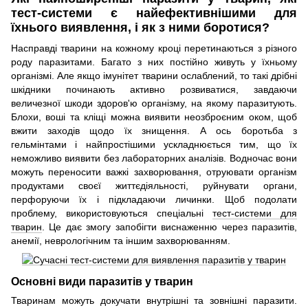
тест-системи є найефективнішими для
їхнього виявлення, і як з ними боротися?
Насправді тварини на кожному кроці перетинаються з різного
роду паразитами. Багато з них постійно живуть у їхньому
організмі. Але якщо імунітет тварини ослаблений, то такі дрібні
шкідники починають активно розвиватися, завдаючи
величезної шкоди здоров'ю організму, на якому паразитують.
Блохи, воші та кліщі можна виявити неозброєним оком, щоб
вжити заходів щодо їх знищення. А ось боротьба з
гельмінтами і найпростішими ускладнюється тим, що їх
неможливо виявити без лабораторних аналізів. Водночас вони
можуть переносити важкі захворювання, отруювати організм
продуктами своєї життєдіяльності, руйнувати органи,
перфоруючи їх і підкладаючи личинки. Щоб подолати
проблему, використовуються спеціальні
тест-системи для
тварин
. Це дає змогу запобігти виснаженню через паразитів,
анемії, неврологічним та іншим захворюванням.
Основні види паразитів у тварин
Тваринам можуть докучати внутрішні та зовнішні паразити.