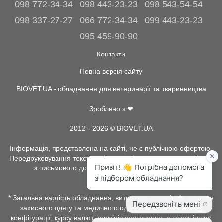
098 772-34-34
098 443-23-23
098 543-54-54
098 337-27-27
066 772-34-34
099 443-23-23
095 459-90-90
Контакти
Повна версія сайту
BIOVET.UA - обладнання для ветеринарії та тваринництва
Зроблено з ❤
2012 - 2026 © BIOVET.UA
Інформація, представлена на сайті, не є публічною офертою.
Передруковування текстів та інше копіювання, можливо тільки
з письмового дозволу адміністрації BIOVET.UA.
* Загальна вартість обладнання, витратних матеріалів, рентген
захисного одягу та медичного одягу, може залежати від
конфігурації, курсу валют, термінів постачання, а також інших