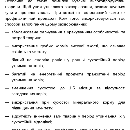
Особливо до таких помилок чутливі високопродуктивні
тварини. Щоб уникнути такого захворювання, рекомендується
купити пропіленгліколь. При кетозі він ефективний саме як
профілактичний препарат. Крім того, використовуються такі
способи запобігання цьому захворюванню:
збалансоване харчування з урахуванням особливостей та
потреб тварини;
використання грубих кормів високої якості, що означає
свіжість та чистоту;
бідний на енергію раціон у ранній сухостійний період
утримання корів;
багатий на енергетичні продукти транзитний період
утримання корів;
зменшення сухостою до 1,5 місяця за відсутності
загодованих корів;
використання при сухостої мінерального корму для
підвищення імунітету;
відсутність зниження ваги тварин у період утримання їх у
сухостійній відгодівлі;