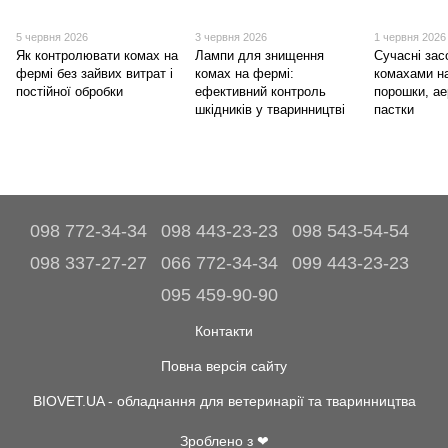
5 червня 2026
3 червня 2026
1 червня 2026
Як контролювати комах на
Лампи для знищення
Сучасні зас
фермі без зайвих витрат і
комах на фермі:
комахами н
постійної обробки
ефективний контроль
порошки, ае
шкідників у тваринництві
пастки
098 772-34-34
098 443-23-23
098 543-54-54
098 337-27-27
066 772-34-34
099 443-23-23
095 459-90-90
Контакти
Повна версія сайту
BIOVET.UA - обладнання для ветеринарії та тваринництва
Зроблено з ❤