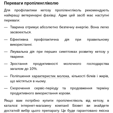
Переваги пропіленгліколю
Для профілактики кетозу пропіленгліколь рекомендують
найкращі ветеринарні фахівці. Адже цей засіб має наступні
переваги:
Тварина отримує абсолютно безпечну енергію. Вона легко
засвоюється.
Ефективна профілактична дія при правильному
використанні.
Лікувальна дія при перших симптомах розвитку кетозу у
тварини.
Зростання продуктивності молочного господарства
загалом до 10%.
Поліпшення
характеристик молока
, кількості білків і жирів,
що містяться в ньому.
Скорочення сервіс-періоду та продовження терміну
продуктивного використання корови.
Якщо вам потрібно купити пропіленгліколь від кетозу, в
каталозі інтернет-магазину компанії Біовет ви знайдете
достатній вибір цього препарату. Це буде гарантовано якісна