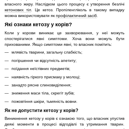
власного жиру. Наслідком цього процесу є утворення безлічі
кетонових тіл
. Це кетоз. Пропіленгліколь в такому випадку
можна використовувати як
профілактичний засіб
.
Які ознаки кетозу у корів?
Коли у корови виникає це захворювання, у неї можуть
спостерігатися явні симптоми. Хоча вони можуть бути
прихованими. Якщо симптоми явні, то власник помітить:
млявість тварини, загальну слабкість;
погіршення чи відсутність апетиту;
поїдання неїстівних предметів;
наявність гіркого присмаку у молоці;
занадто рясне слиновиділення;
зниження маси тіла, скрегіт зубів;
пожовтіння шкіри, тьмяність вовни.
Як не допустити кетозу у корів?
Виникнення кетозу у корів є ознакою того, що власник упустив
деякі моменти в процесі відгодівлі та утримання тварин.