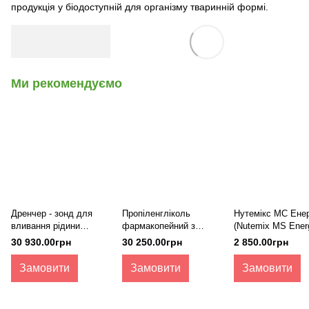
продукція у біодоступній для організму тваринній формі.
Ми рекомендуємо
Дренчер - зонд для
Пропіленгліколь
Нутемікс МС Ене
вливання рідини
фармакопейний з
(Nutemix MS Ener
коровам Hauptner
гепатопротектором,
30 930.00грн
30 250.00грн
2 850.00грн
бочка
Замовити
Замовити
Замовити