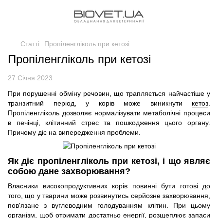
Статті
Пропіленгліколь при кетозі
Пропіленгліколь при кетозі
27 Січня 2023
При порушенні обміну речовин, що трапляється найчастіше у
транзитний період, у корів може виникнути
кетоз
.
Пропіленгліколь дозволяє нормалізувати метаболічні процеси
в печінці, клітинний стрес та пошкодження цього органу.
Причому діє на випередження проблеми.
Як діє пропіленгліколь при кетозі, і що являє
собою дане захворювання?
Власники високопродуктивних корів повинні бути готові до
того, що у тварини може розвинутись серйозне захворювання,
пов'язане з вуглеводним голодуванням клітин. При цьому
організм, щоб отримати достатньо енергії, розщеплює запаси