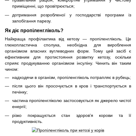
правильний раціон, комфортне утримання у чистому
приміщенні, що провітрюється;
дотримання розробленої у господарстві програми із
запобігання парезу.
Як діє пропіленгліколь?
Найкраща профілактика від кетозу — пропіленгліколь. Це
глюкопластична сполука, необхідна для вироблення
організмом власних вуглеводних форм. Тому цей засіб є
ефективним для протистояння розвитку кетозу, оскільки
сприяє продукуванню організмом інсуліну. Чинить він таким
чином:
надходячи в організм, пропіленгліколь потрапляє в рубець;
після цього він просочується в кров і транспортується в
печінку;
частина пропіленгліколю застосовується як джерело чистої
енергії;
різко покращується стан здоров'я корови та її
продуктивність.