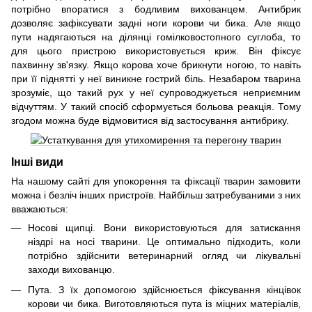
потрібно впоратися з бодливим вихованцем. Антибрик
дозволяє зафіксувати задні ноги корови чи бика. Але якщо
пути надягаються на ділянці гомілковостопного суглоба, то
для цього пристрою використовується криж. Він фіксує
пахвинну зв'язку. Якщо корова хоче брикнути ногою, то навіть
при її піднятті у неї виникне гострий біль. Незабаром тварина
зрозуміє, що такий рух у неї супроводжується неприємним
відчуттям. У такий спосіб сформується больова реакція. Тому
згодом можна буде відмовитися від застосування антибрику.
Інші види
На нашому сайті для упокорення та фіксації тварин замовити
можна і безліч інших пристроїв. Найбільш затребуваними з них
вважаються:
Носові щипці. Вони використовуються для затискання
ніздрі на носі тварини. Це оптимально підходить, коли
потрібно здійснити ветеринарний огляд чи лікувальні
заходи вихованцю.
Пута. З їх допомогою здійснюється фіксування кінцівок
корови чи бика. Виготовляються пута із міцних матеріалів,