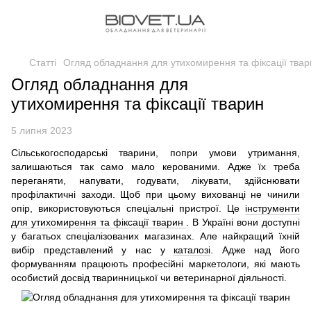
Статті
Огляд обладнання для утихомирення та фіксації твар
Огляд обладнання для
утихомирення та фіксації тварин
5 липня 2023
Сільськогосподарські тварини, попри умови утримання,
залишаються так само мало керованими. Адже їх треба
переганяти, напувати, годувати, лікувати, здійснювати
профілактичні заходи. Щоб при цьому вихованці не чинили
опір, використовуються спеціальні пристрої. Це
інструменти
для утихомирення та фіксації тварин
. В Україні вони доступні
у багатьох спеціалізованих магазинах. Але найкращий їхній
вибір представлений у нас у
каталозі
. Адже над його
формуванням працюють професійні маркетологи, які мають
особистий досвід тваринницької чи ветеринарної діяльності.