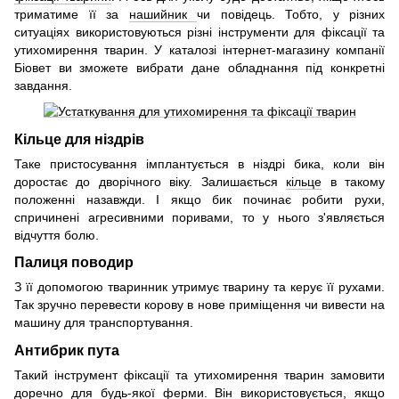
триматиме її за
нашийник
чи повідець. Тобто, у різних
ситуаціях використовуються різні інструменти для фіксації та
утихомирення тварин. У каталозі інтернет-магазину компанії
Біовет ви зможете вибрати дане обладнання під конкретні
завдання.
Кільце для ніздрів
Таке пристосування імплантується в ніздрі бика, коли він
доростає до дворічного віку. Залишається
кільце
в такому
положенні назавжди. І якщо бик починає робити рухи,
спричинені агресивними поривами, то у нього з'являється
відчуття болю.
Палиця поводир
З її допомогою тваринник утримує тварину та керує її рухами.
Так зручно перевести корову в нове приміщення чи вивести на
машину для транспортування.
Антибрик пута
Такий інструмент фіксації та утихомирення тварин замовити
доречно для будь-якої ферми. Він використовується, якщо