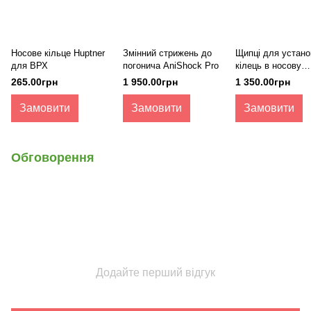
Носове кільце Huptner
Змінний стрижень до
Щипці для устано
для ВРХ
погонича AniShock Pro
кілець в носову
перегородку
265.00грн
1 950.00грн
1 350.00грн
Замовити
Замовити
Замовити
Обговорення
Додайте перший відгук