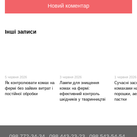
Новий коментар
Інші записи
5 червня 2026
3 червня 2026
1 червня 2026
Як контролювати комах на
Лампи для знищення
Сучасні зас
фермі без зайвих витрат і
комах на фермі:
комахами н
постійної обробки
ефективний контроль
порошки, ае
шкідників у тваринництві
пастки
098 772-34-34
098 443-23-23
098 543-54-54