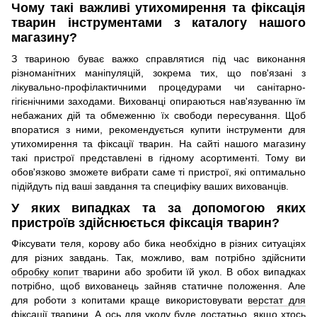
Чому такі важливі утихомирення та фіксація
тварин інструментами з каталогу нашого
магазину?
З твариною буває важко справлятися під час виконання
різноманітних маніпуляцій, зокрема тих, що пов'язані з
лікувально-профілактичними процедурами чи санітарно-
гігієнічними заходами. Вихованці опираються нав'язуванню їм
небажаних дій та обмеженню їх свободи пересування. Щоб
впоратися з ними, рекомендується купити інструменти для
утихомирення та фіксації тварин. На сайті нашого магазину
такі пристрої представлені в гідному асортименті. Тому ви
обов'язково зможете вибрати саме ті пристрої, які оптимально
підійдуть під ваші завдання та специфіку ваших вихованців.
У яких випадках та за допомогою яких
пристроїв здійснюється фіксація тварин?
Фіксувати теля, корову або бика необхідно в різних ситуаціях
для різних завдань. Так, можливо, вам потрібно здійснити
обробку копит
тварини або зробити їй укол. В обох випадках
потрібно, щоб вихованець зайняв статичне положення. Але
для роботи з копитами краще використовувати
верстат для
фіксації тварини
. А ось для уколу буде достатньо, якщо хтось