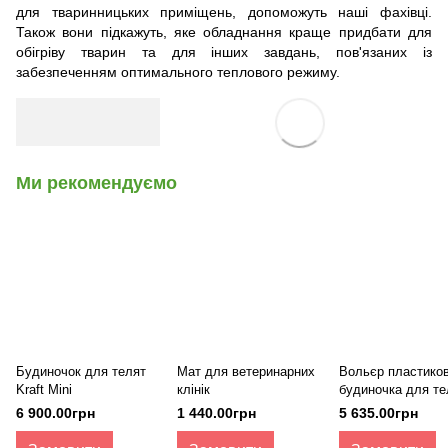
для тваринницьких приміщень, допоможуть наші фахівці.
Також вони підкажуть, яке обладнання краще придбати для
обігріву тварин та для інших завдань, пов'язаних із
забезпеченням оптимального теплового режиму.
Ми рекомендуємо
Будиночок для телят
Мат для ветеринарних
Вольєр пластико
Kraft Mini
клінік
будиночка для те
Kraft Mini
6 900.00грн
1 440.00грн
5 635.00грн