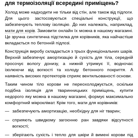
для термоізоляції всередині приміщень?
Холод може надходити не тільки від стін, але також від підлоги.
Для цього застосовуються спеціальні конструкції, що
забезпечують теплову ізоляцію. До них належать, наприклад,
мати для корів
. Замовити онлайн їх можна в нашому магазині.
Це зручна синтетична підстилка для корівників, яка найчастіше
вкладається по бетонній підлозі.
Конструкція виробу складається з трьох функціональних шарів.
Верхній забезпечує амортизацію й сухість для тіла, середній
просочує вологу донизу, а нижній утримує її, водночас
ізолюючи від вогкості та холоду бетонного покриття. А
наявність високих протекторів сприяє вентильованості основи.
Таким чином тіло корови не переохолоджується, оскільки
подібна ізоляція для тваринницьких приміщень, купити
недорого яку можна в нашому магазині, формує максимально
комфортний мікроклімат. Крім того, мати для корівників:
забезпечують амортизацію, необхідну для ніг тварин;
сприяють швидкому загоєнню ран завдяки відсутності
вогкості;
зберігають сухість і тепло для шкіри й вимені корови під