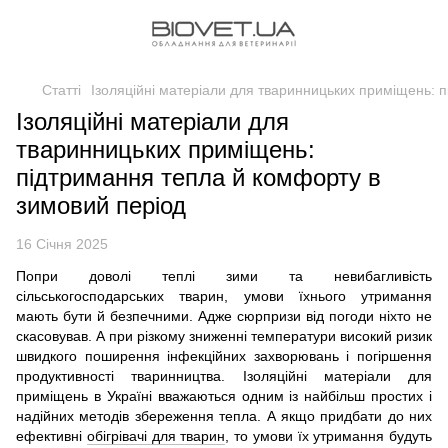
Статті
Ізоляційні матеріали для тваринницьких приміщень: 
Ізоляційні матеріали для
тваринницьких приміщень:
підтримання тепла й комфорту в
зимовий період
16 Січня 2025
Попри доволі теплі зими та невибагливість
сільськогосподарських тварин, умови їхнього утримання
мають бути й безпечними. Адже сюрпризи від погоди ніхто не
скасовував. А при різкому зниженні температури високий ризик
швидкого поширення інфекційних захворювань і погіршення
продуктивності тваринництва. Ізоляційні матеріали для
приміщень в Україні вважаються одним із найбільш простих і
надійних методів збереження тепла. А якщо придбати до них
ефективні
обігрівачі для тварин
, то умови їх утримання будуть