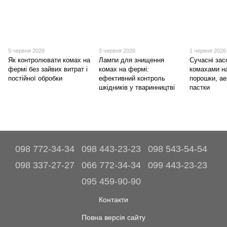
5 червня 2026
3 червня 2026
1 червня 2026
Як контролювати комах на
Лампи для знищення
Сучасні зас
фермі без зайвих витрат і
комах на фермі:
комахами н
постійної обробки
ефективний контроль
порошки, ае
шкідників у тваринництві
пастки
098 772-34-34
098 443-23-23
098 543-54-54
098 337-27-27
066 772-34-34
099 443-23-23
095 459-90-90
Контакти
Повна версія сайту