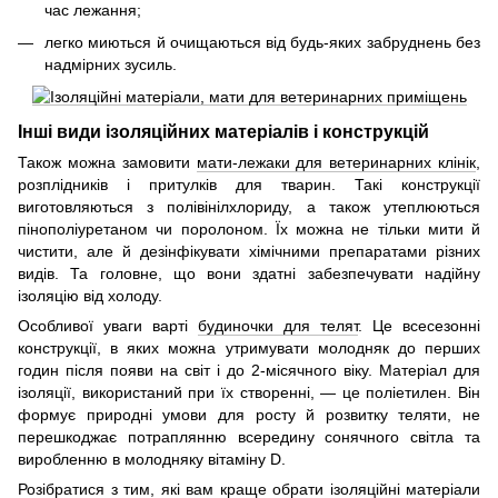
час лежання;
легко миються й очищаються від будь-яких забруднень без
надмірних зусиль.
Інші види ізоляційних матеріалів і конструкцій
Також можна замовити
мати-лежаки для ветеринарних клінік
,
розплідників і притулків для тварин. Такі конструкції
виготовляються з полівінілхлориду, а також утеплюються
пінополіуретаном чи поролоном. Їх можна не тільки мити й
чистити, але й дезінфікувати хімічними препаратами різних
видів. Та головне, що вони здатні забезпечувати надійну
ізоляцію від холоду.
Особливої уваги варті
будиночки для телят
. Це всесезонні
конструкції, в яких можна утримувати молодняк до перших
годин після появи на світ і до 2-місячного віку. Матеріал для
ізоляції, використаний при їх створенні, — це поліетилен. Він
формує природні умови для росту й розвитку теляти, не
перешкоджає потраплянню всередину сонячного світла та
виробленню в молодняку вітаміну D.
Розібратися з тим, які вам краще обрати ізоляційні матеріали