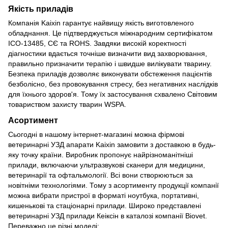
Якість приладів
Компанія Kaixin гарантує найвищу якість виготовленого
обладнання. Це підтверджується міжнародним сертифікатом
ІСО-13485, СЄ та ROHS. Завдяки високій коректності
діагностики вдається точніше визначити вид захворювання,
правильно призначити терапію і швидше вилікувати тварину.
Безпека приладів дозволяє виконувати обстеження пацієнтів
безболісно, без провокування стресу, без негативних наслідків
для їхнього здоров'я. Тому їх застосування схвалено Світовим
товариством захисту тварин WSPA.
Асортимент
Сьогодні в нашому інтернет-магазині можна фірмові
ветеринарні УЗД апарати Kaixin замовити з доставкою в будь-
яку точку країни. Виробник пропонує найрізноманітніші
прилади, включаючи ультразвукові сканери для медицини,
ветеринарії та офтальмології. Всі вони створюються за
новітніми технологіями. Тому з асортименту продукції компанії
можна вибрати пристрої в форматі ноутбука, портативні,
кишенькові та стаціонарні прилади. Широко представлені
ветеринарні УЗД прилади Кеіксін в каталозі компанії Biovet.
Переважно це різні моделі: