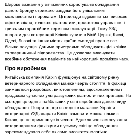
Широке визнання у вітчизняних користувачів обладнання
даного бренду отримало завдяки його унікальним
можливостям і перевагам. Ці прилади відрізняються високою
ефективністю, точністю
діагностики
, простотою управління і
тривалим гарантійним терміном експлуатації. Тому УЗД
апарати для ветеринарії Кеіксін купити в Білій Церкві, Києві,
Одесі, Львові та інших містах країни сьогодні прагне все
більше покупців. Даними пристроями обладнують цілі клініки
та тваринницькі підприємства. Це дозволяє виконувати
всебічне обстеження пацієнтів за найкоротший проміжок часу.
Про виробника
Китайська компанія Kaixin функціонує на світовому ринку
ветеринарного обладнання майже чверть століття. Її фахівці
займаються розробкою, виготовленням, вдосконаленням і
продажем сучасних ультразвукових діагностичних приладів. На
сьогодні це один з найбільших у світі виробників даного виду
обладнання. Попри те, що сьогодні в магазини України
ветеринарні УЗД апарати Kaixin замовити можна тільки з
Китаю, це не применшує їх чеснот. Адже за час застосування
ветеринарними фахівцями в усьому світі це обладнання
зарекомендувало себе як саме високотехнологічне.