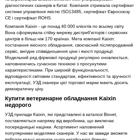
діагностичних сканерів в Китаї. Компанія отримала сертифікат
системи управління якістю ISO13485, сертифікат Євросоюзу
CE і сертифікат ROHS.
Компанія Kaixin - це понад 40 000 клієнтів по всьому світу.
Вона сформувала стійку мережу дистриб'юторів і сервісних
центрів в більш ніж 170 країнах. Мета компанії Kaixin:
постачання якісного обладнання, своєчасний післяпродажний
сервіс, вигідне співвідношення ціни і якості продукції.
Модельний ряд фірмової продукції регулярно оновлюється,
наповнюючись сучасною технікою з просунутими
характеристиками. При широкій функціональності,
відповідності світовим стандартам, ефективності та зручності
експлуатації, УЗД сканери цієї торгової марки мають досить
демократичну ціну.
Купити ветеринарне обладнання Kaixin
недорого
УЗД прилади Kaixin, які представлені в каталозі Biovet,
поставляються напряму від виробника, що виключає
посередницькі націнки. Асортимент наповнений
популярними моделями сканерів. У нас ви завжди зможете
вибрати кращі апарати цього китайського бренду: