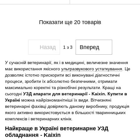
Показати ще 20 товарів
Назад
Вперед
1
з 3
У сучасній ветеринарії, як і в медицині, величезне значення
має використання якісного
ультразвукового устаткування
. Це
дозволяє істотно прискорити всі виконувані діагностичні
процеси, зробити їх абсолютно безпечними, отримати
максимально коректні та різнобічні результати. Кращі на
сьогодні
УЗД апарати для ветеринарії - Kaixin. Купити в
Україні
можна найрізноманітніші їх види. Вітчизняні
ветеринарні фахівці довіряють даному виробнику, продукція
якого активно використовується в більшості тваринницьких
комплексів і ветеринарних клінік.
Найкраще в Україні ветеринарне УЗД
обладнання - Kaixin