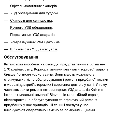
Офтальмологічних сканерів
.
УЗД обладнання для худоби
.
Сканерів для свинарства
.
Ручного УЗД обладнання
.
Портативних УЗД апаратів
.
Ультразвукових Wi-Fi датчиків
.
Шпикомірів
і
УЗД аксесуарів
.
Обслуговування
Китайський виробник на сьогодні представлений в більш ніж
170 країнах світу. Корпоративними клієнтами торгової марки є
більше 40 тисяч користувачів. Вони мають можливість
отримувати якісне обслуговування і ремонт придбаної техніки
в мережі дистриб'юторських і сервісних центрів у світі. У тому
числі замовити ремонт ветеринарних УЗД апаратів Kaixin в
інтернет-магазині компанії Biovet. Це гарантійний сервіс,
післягарантійне обслуговування та ефективний
ремонт
придбаних у нас приладів. Ці та інші послуги у нас
виконуються оперативно і якісно за помірними цінами.