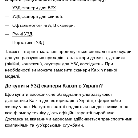
УЗД сканери для ВРХ
.
УЗД сканери для свиней.
Офтальмологічні А, В сканери
.
Ручні УЗД
.
Портативні УЗД
.
Також в інтернет-магазині пропонуються спеціальні аксесуари
для ультразвукових приладів - аплікатори датчиків, датчики
(лінійні, конвексні), окуляри для УЗД досліджень. При
необхідності ви можете замовити сканери Kaixin певної
моделі.
Де купити УЗД сканери Kaixin в Україні?
Щоб купити високоякісне обладнання ультразвукової
діагностики Kaixin для ветеринарії в Україні, оформляйте
заявку у нас. На гуртові партії надаються вигідні знижки, а на
всю фірмову техніку діють офіційні гарантії виробника.
Доставка за вказаними адресами здійснюється транспортними
компаніями та кур'єрськими службами.