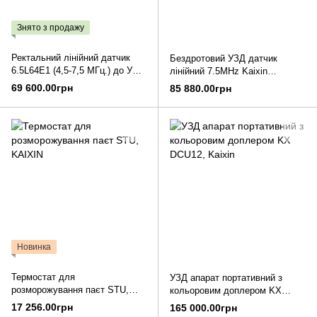
Знято з продажу
Ректальний лінійний датчик
Бездротовий УЗД датчик
6.5L64E1 (4,5-7,5 МГц.) до УЗД
лінійний 7.5MHz Kaixin
сканера КХ5200
BIOSCAN-2
69 600.00грн
85 880.00грн
Новинка
Термостат для
УЗД апарат портативний з
розморожування паєт STU,
кольоровим доплером KX
KAIXIN
DCU12, Kaixin
17 256.00грн
165 000.00грн