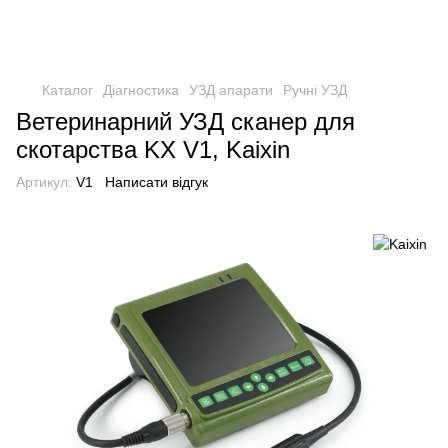
Каталог
Діагностика
УЗД апарати
Ручні УЗД
Ветеринарний УЗД сканер для
скотарства KX V1, Kaixin
Артикул:
V1
Написати відгук