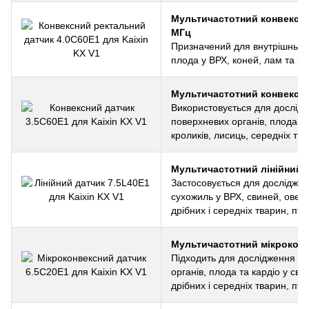
Мультичастотний конвексни
МГц
Призначений для внутрішньоп
плода у ВРХ, коней, лам та ін
Мультичастотний конвексни
Використовується для дослідж
поверхневих органів, плода та 
кроликів, лисиць, середніх тва
Мультичастотний лінійний д
Застосовується для досліджен
сухожиль у ВРХ, свиней, овець, 
дрібних і середніх тварин, пта
Мультичастотний мікроконв
Підходить для дослідження вн
органів, плода та кардіо у свин
дрібних і середніх тварин, пта