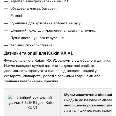
Адаптер електроживлення на 12 В.
Вбудована літієва батарея.
Ремені.
Рукавичка для кріплення апарата на руці.
Шкіряний чохол для кріплення апарата на грудях.
Пульт дистанційного керування.
Керівництво користувача.
Датчики та опції для Kaixin KX V1
Функціональність
Kaixin KX V1
залежить від обраного датчика.
Нижче наведені сумісні датчики та додаткові опції, які
допомагають адаптувати сканер під конкретні задачі у
скотарстві, свинарстві, роботі з великими тваринами або
змішаній ветеринарній практиці.
Мультичастотний лінійний р
Входить до базової комплекта
внутрішньопорожнинних дослід
лам та інших великих тварин.