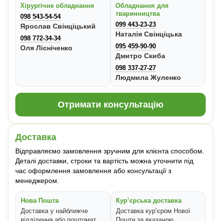
Хірургічне обладнання
Обладнання для
тваринництва
098 543-54-54
099 443-23-23
Ярослав Свінціцький
Наталія Свінціцька
098 772-34-34
095 459-90-90
Оля Лісніченко
Дмитро Скиба
098 337-27-27
Людмила Жуленко
Отримати консультацію
Доставка
Відправляємо замовлення зручним для клієнта способом.
Деталі доставки, строки та вартість можна уточнити під
час оформлення замовлення або консультації з
менеджером.
Нова Пошта
Кур’єрська доставка
Доставка у найближче
Доставка кур’єром Нової
відділення або поштомат
Пошти за вказаною