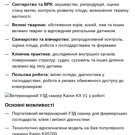
Скотарство та ВРХ:
акушерство, репродукція, оцінка
стану матки, контроль розвитку плода, визначення терміну
вагітності.
Великі тварини:
обстеження корів, коней, лам та інших
великих тварин із відповідним ректальним датчиком.
Свинарство та вівчарство:
репродуктивний контроль,
оцінка плода, робота з господарствами та фермами.
Клінічна практика:
дослідження внутрішніх органів,
поверхневих структур, судин, сухожиль та інших ділянок
залежно від типу датчика.
Польова робота:
виїзні огляди, діагностика у
господарствах, робота в умовах обмеженого доступу до
електромережі.
Основні можливості
Портативний ветеринарний УЗД сканер для фермерських
господарств, клінік і виїзної діагностики.
Технологічно вдосконалена модель на базі популярного
сканера Kaixin KX5200.