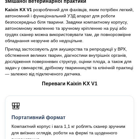
змішаної ветеринарної практики
Kaixin KX V1
розроблений для фахівців, яким потрібен легкий,
автономний і функціональний УЗД апарат для роботи
безпосередньо біля тварини. Завдяки компактному корпусу,
автономному живленню та зручному кріпленню на руці або
грудях сканер можна використовувати там, де повнорозмірне
обладнання незручне або недоцільне.
Прилад застосовують для акушерства та репродукції у ВРХ,
обстеження великих тварин, діагностики внутрішніх органів,
дослідження поверхневих структур, оцінки плода, а також для
задач у свинарстві, дрібному тваринництві та клінічній практиці
— залежно від підключеного датчика.
Переваги Kaixin KX V1
🎒
Портативний формат
Компактний корпус і вага 1,1 кг роблять сканер зручним
для виїзних оглядів, роботи на фермі та щоденного