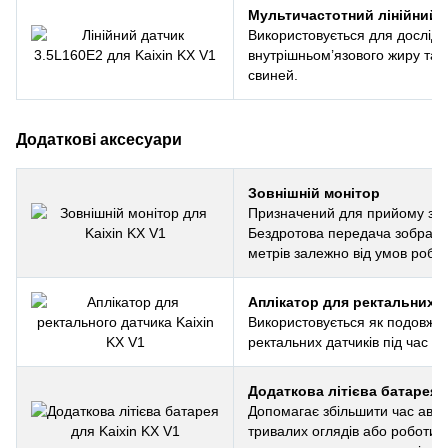
Мультичастотний лінійний д
Використовується для дослідж
внутрішньом’язового жиру та п
свиней.
Додаткові аксесуари
Зовнішній монітор
Призначений для прийому зоб
Бездротова передача зображе
метрів залежно від умов робот
Аплікатор для ректальних д
Використовується як подовжува
ректальних датчиків під час р
Додаткова літієва батарея
Допомагає збільшити час автон
тривалих оглядів або роботи 