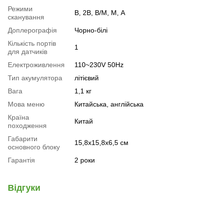
Режими
B, 2B, B/M, M, А
сканування
Доплерографія
Чорно-білі
Кількість портів
1
для датчиків
Електроживлення
110~230V 50Hz
Тип акумулятора
літієвий
Вага
1,1 кг
Мова меню
Китайська, англійська
Країна
Китай
походження
Габарити
15,8х15,8х6,5 см
основного блоку
Гарантія
2 роки
Відгуки