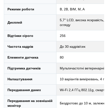
Режими роботи
B, 2B, B/M, M, A
5,7" LCD, висока яскравість, к
Дисплей
огляду
Відтінки сірого
256
Частота кадрів
До 30 кадрів/сек
Елементи датчика
80
Підтримка датчиків
Мультичастотні ветеринарні д
Налаштування
10 варіантів вимірювань, 4 пе
Передавання даних
Wi-Fi 2,4 ГГц 802.11g, смарт
Передавання на зовнішній
Бездротово до 10 м, залежно в
монітор