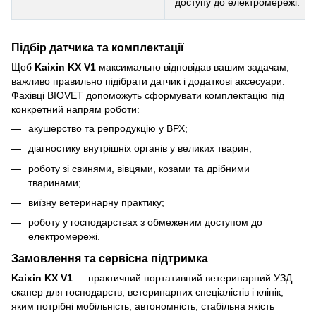
доступу до електромережі.
Підбір датчика та комплектації
Щоб
Kaixin KX V1
максимально відповідав вашим задачам,
важливо правильно підібрати датчик і додаткові аксесуари.
Фахівці BIOVET допоможуть сформувати комплектацію під
конкретний напрям роботи:
акушерство та репродукцію у ВРХ;
діагностику внутрішніх органів у великих тварин;
роботу зі свинями, вівцями, козами та дрібними
тваринами;
виїзну ветеринарну практику;
роботу у господарствах з обмеженим доступом до
електромережі.
Замовлення та сервісна підтримка
Kaixin KX V1
— практичний портативний ветеринарний УЗД
сканер для господарств, ветеринарних спеціалістів і клінік,
яким потрібні мобільність, автономність, стабільна якість