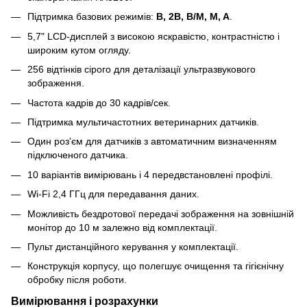
Підтримка базових режимів:
B, 2B, B/M, M, A
.
5,7" LCD-дисплей з високою яскравістю, контрастністю і
широким кутом огляду.
256 відтінків сірого для деталізації ультразвукового
зображення.
Частота кадрів до 30 кадрів/сек.
Підтримка мультичастотних ветеринарних датчиків.
Один роз’єм для датчиків з автоматичним визначенням
підключеного датчика.
10 варіантів вимірювань і 4 передвстановлені профілі.
Wi-Fi 2,4 ГГц для передавання даних.
Можливість бездротової передачі зображення на зовнішній
монітор до 10 м залежно від комплектації.
Пульт дистанційного керування у комплектації.
Конструкція корпусу, що полегшує очищення та гігієнічну
обробку після роботи.
Вимірювання і розрахунки