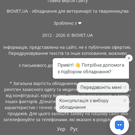
Повна версія сайту
BIOVET.UA - обладнання для ветеринарії та тваринництва
Зроблено з ❤
2012 - 2026 © BIOVET.UA
Інформація, представлена на сайті, не є публічною офертою.
Передруковування текстів та інше копіювання, можливо
тільки
з письмового дозволу адміністрації BIOVET.UA.
* Загальна вартість обладнання, витратних матеріалів,
рентген захисного одягу та медичного одягу, може залежати
від конфігурації, курсу валют, термінів постачання, а також
інших факторів. Дізнатися про наявність товару, детальних
характеристик і точної вартості можна у менеджерів відділу
продажів. Для цього залиште заявку на нашому сайті або
зателефонуйте за телефонами, які вказані в розділі контакти.
Укр
Рус