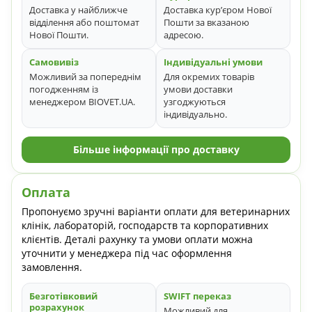
Доставка у найближче
Доставка кур’єром Нової
відділення або поштомат
Пошти за вказаною
Нової Пошти.
адресою.
Самовивіз
Індивідуальні умови
Можливий за попереднім
Для окремих товарів
погодженням із
умови доставки
менеджером BIOVET.UA.
узгоджуються
індивідуально.
Більше інформації про доставку
Оплата
Пропонуємо зручні варіанти оплати для ветеринарних
клінік, лабораторій, господарств та корпоративних
клієнтів. Деталі рахунку та умови оплати можна
уточнити у менеджера під час оформлення
замовлення.
Безготівковий
SWIFT переказ
розрахунок
Можливий для