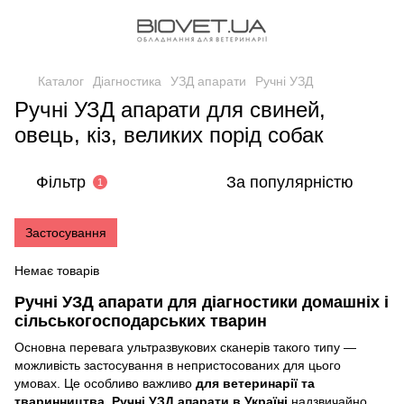
Каталог
Діагностика
УЗД апарати
Ручні УЗД
Ручні УЗД апарати для свиней,
овець, кіз, великих порід собак
Фільтр
За популярністю
1
Застосування
Немає товарів
Ручні УЗД апарати для діагностики домашніх і
сільськогосподарських тварин
Основна перевага ультразвукових сканерів такого типу —
можливість застосування в непристосованих для цього
умовах. Це особливо важливо
для ветеринарії та
тваринництва. Ручні УЗД апарати в Україні
надзвичайно