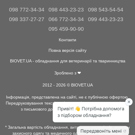
098 772-34-34
098 443-23-23
098 543-54-54
098 337-27-27
066 772-34-34
099 443-23-23
095 459-90-90
Контакти
Повна версія сайту
BIOVET.UA - обладнання для ветеринарії та тваринництва
Зроблено з ❤
2012 - 2026 © BIOVET.UA
Інформація, представлена на сайті, не є публічною офертою.
Передруковування текстів та інше копіювання, можливо тільки
з письмового дозволу адміністрації BIOVET.UA.
* Загальна вартість обладнання, витратних матеріалів, рентген
захисного одягу та медичного одягу, може залежати від