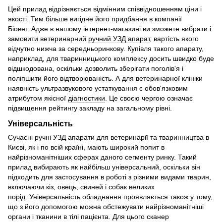
Цей прилад відрізняється відмінним співвідношенням ціни і
якості. Тим більше вигідне його придбання в компанії
Біовет. Адже в нашому інтернет-магазині ви зможете вибрати і
замовити ветеринарний
ручний УЗД апарат
, вартість якого
відчутно нижча за середньоринкову. Купівля такого апарату,
наприклад, для тваринницького комплексу досить швидко буде
відшкодована, оскільки дозволить зберігати поголів'я і
поліпшити його відтворюваність. А для ветеринарної клініки
наявність ультразвукового устаткування є обов'язковим
атрибутом якісної
діагностики
. Це своєю чергою означає
підвищення рейтингу закладу на загальному рівні.
Універсальність
Сучасні ручні УЗД апарати для ветеринарії та тваринництва в
Києві, як і по всій країні, мають широкий попит в
найрізноманітніших сферах даного сегменту ринку. Такий
прилад вибирають як найбільш універсальний, оскільки він
підходить для застосування в роботі з різними видами тварин,
включаючи кіз, овець, свиней і собак великих
порід. Універсальність обладнання проявляється також у тому,
що з його допомогою можна обстежувати найрізноманітніші
органи і тканини в тілі пацієнта. Для цього сканер