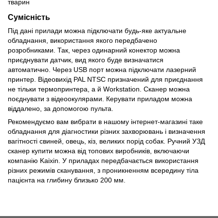
Сумісність
Під дані прилади можна підключати будь-яке актуальне
обладнання, використання якого передбачено
розробниками. Так, через одинарний конектор можна
приєднувати датчик, вид якого буде визначатися
автоматично. Через USB порт можна підключати лазерний
принтер. Відеовихід PAL NTSC призначений для приєднання
не тільки термопринтера, а й Workstation. Сканер можна
поєднувати з відеоокулярами. Керувати приладом можна
віддалено, за допомогою пульта.
Рекомендуємо вам вибрати в нашому інтернет-магазині таке
обладнання для діагностики різних захворювань і визначення
вагітності свиней, овець, кіз, великих порід собак. Ручний УЗД
сканер купити можна від топових виробників, включаючи
компанію Kaixin. У приладах передбачається використання
різних режимів сканування, з проникненням всередину тіла
пацієнта на глибину близько 200 мм.