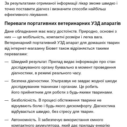
За результатами отриманої інформації лікар зможе швидко і
точно поставити діагноз і визначити способи найбільш
ефективного лікування.
Переваги портативних ветеринарних УЗД апаратів
Дане обладнання має масу достоїнств. Природно, основні з
них — це мобільність, компактні розміри і легка вага.
Ветеринарний портативний УЗД апарат для домашніх тварин
від інтернет-магазину Біовет також відрізняється такими
перевагами:
Швидкий результат. Прилад видає інформацію про стан
досліджуваного органу буквально в момент проведення
діагностики, в режимі реального часу.
Безпека діагностики. Ультразвук не завдає жодної шкоди
досліджуваним тканинам і органам. Це робить
його прийнятним для роботи з будь-якими тваринами.
Безболісність. В процесі обстеження тварини не
відчувають болю і будь-якого дискомфорту. Діагностика
відбувається швидко, без стресу для тварин.
Автономність. Її забезпечує використання ємного
компактного акумулятора, який дає приладу енергію