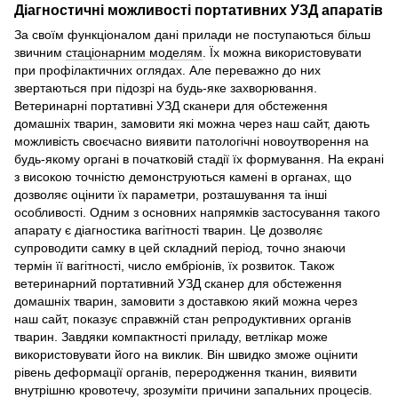
Діагностичні можливості портативних УЗД апаратів
За своїм функціоналом дані прилади не поступаються більш
звичним
стаціонарним моделям
. Їх можна використовувати
при профілактичних оглядах. Але переважно до них
звертаються при підозрі на будь-яке захворювання.
Ветеринарні портативні УЗД сканери для обстеження
домашніх тварин, замовити які можна через наш сайт, дають
можливість своєчасно виявити патологічні новоутворення на
будь-якому органі в початковій стадії їх формування. На екрані
з високою точністю демонструються камені в органах, що
дозволяє оцінити їх параметри, розташування та інші
особливості. Одним з основних напрямків застосування такого
апарату є діагностика вагітності тварин. Це дозволяє
супроводити самку в цей складний період, точно знаючи
термін її вагітності, число ембріонів, їх розвиток. Також
ветеринарний портативний УЗД сканер для обстеження
домашніх тварин, замовити з доставкою який можна через
наш сайт, показує справжній стан репродуктивних органів
тварин. Завдяки компактності приладу, ветлікар може
використовувати його на виклик. Він швидко зможе оцінити
рівень деформації органів, переродження тканин, виявити
внутрішню кровотечу, зрозуміти причини запальних процесів.