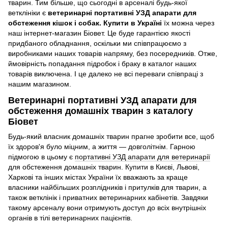
тварин. Тим більше, що сьогодні в арсеналі будь-якої
ветклініки є
ветеринарні портативні УЗД апарати для
обстеження кішок і собак. Купити в Україні
їх можна через
наш інтернет-магазин Біовет. Це буде гарантією якості
придбаного обладнання, оскільки ми співпрацюємо з
виробниками наших товарів напряму, без посередників. Отже,
ймовірність попадання підробок і браку в каталог наших
товарів виключена. І це далеко не всі переваги співпраці з
нашим магазином.
Ветеринарні портативні УЗД апарати для
обстеження домашніх тварин з каталогу
Біовет
Будь-який власник домашніх тварин прагне зробити все, щоб
їх здоров'я було міцним, а життя — довголітнім. Гарною
підмогою в цьому є
портативні УЗД апарати для ветеринарії
для обстеження домашніх тварин. Купити в Києві, Львові,
Харкові та інших містах України їх вважають за краще
власники найбільших розплідників і притулків для тварин, а
також ветклінік і приватних ветеринарних кабінетів. Завдяки
такому арсеналу вони отримують доступ до всіх внутрішніх
органів в тілі ветеринарних пацієнтів.