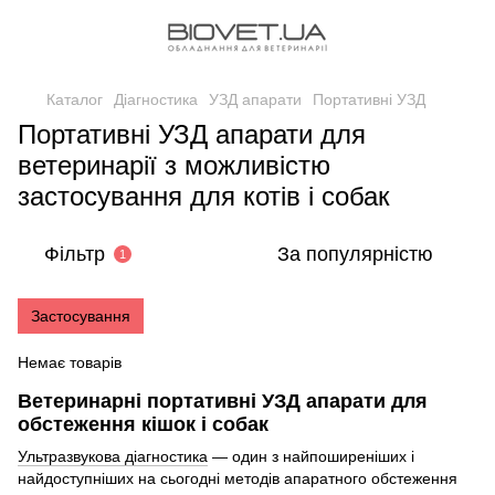
Каталог
Діагностика
УЗД апарати
Портативні УЗД
Портативні УЗД апарати для
ветеринарії з можливістю
застосування для котів і собак
Фільтр
За популярністю
1
Застосування
Немає товарів
Ветеринарні портативні УЗД апарати для
обстеження кішок і собак
Ультразвукова діагностика
— один з найпоширеніших і
найдоступніших на сьогодні методів апаратного обстеження