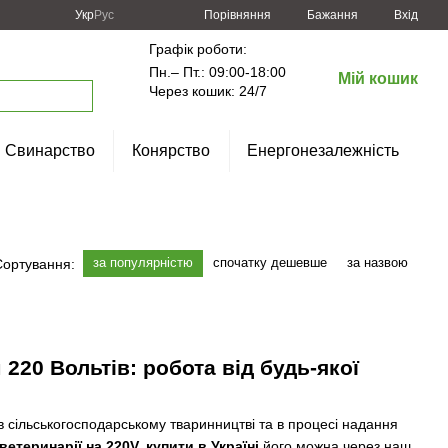
Порівняння
Укр
Рус
Бажання
Вхід
Графік роботи:
Пн.– Пт.: 09:00-18:00
Мій кошик
Через кошик: 24/7
Свинарство
Конярство
Енергонезалежність
за популярністю
спочатку дешевше
за назвою
Сортування:
220 Вольтів: робота від будь-якої
 сільськогосподарському тваринництві та в процесі надання
етеринарії на 220V, купити в Україні
його можна через наш