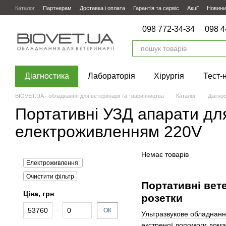
Перейти до основного контенту
Каталог
Партнерам
Доставка і оплата
Гарантія та сервіс
Акції
Новини
098 772-34-34
098 4
Діагностика
Лабораторія
Хірургія
Тест-
BIOVET.UA - обладнання для ветеринарії та тваринництва
Каталог
Діагно
Портативні УЗД апарати для
електроживленням 220V
Немає товарів
Електроживлення:
Очистити фільтр
Портативні вет
Ціна, грн
розетки
Від Ціна, грн
До Ціна, грн
ОК
Ультразвукове обладнан
екстреної допомоги дом