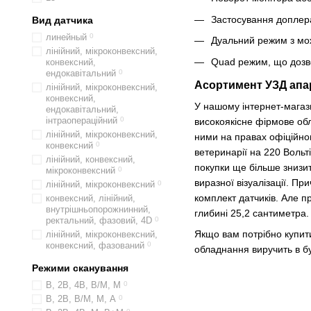
Застосування доплера
Вид датчика
линейный
0
Дуальний режим з мож
лінійний, мікроконвексний,
Quad режим, що дозво
конвексний,
ендокавітальний
0
Асортимент УЗД апа
лінійний, мікроконвексний,
конвексний,
У нашому інтернет-магази
ендокавітальний,
інтраопераційний
0
високоякісне фірмове обл
лінійний, мікроконвексний,
ними на правах офіційног
конвексний
0
ветеринарії на 220 Вольт
лінійний, конвексний,
покупки ще більше знизит
мікроконвексний
0
виразної візуалізації. П
лінійний, мікроконвексний
0
комплект датчиків. Але п
конвексний, лінійний,
внутрішньопорожнинний,
глибині 25,2 сантиметра.
ректальний, фазовий, 4D
0
Якщо вам потрібно купити
лінійний, мікроконвексний,
конвексний, фазований
0
обладнання виручить в б
Режими сканування
B, 2B, 4B, B/M, M
0
B, 2B, B/M, M, А
0