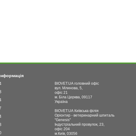
 інформація
4
BIOVET.UA головний офіс
вул. Млинова, 5,
3
офіс 21
м. Біла Церква, 09117
4
Україна
7
BIOVET.UA Київська філія
Орієнтир - ветеринарний шпиталь
4
"Genesis"
3
Індустріальний провулок, 23,
офіс 204
0
м.Київ, 03056