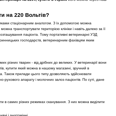
и на 220 Вольтів?
иками стаціонарним аналогом. З їх допомогою можна
ожна транспортувати територією клініки і навіть далеко за її
розташування пацієнта. Тому портативні ветеринарні УЗД
 тваринницьких господарств, ветеринарним фахівцям яким
мих різних тварин - від дрібних до великих. У ветеринарії вони
ів, купити який можна в нашому магазині, зручний в
лода. Також прилади цього типу дозволяють здійснювати
но-рухового апарату і молочних залоз пацієнтів. По суті, дане
ти в самих різних режимах сканування. З них можна виділити
ячі і анатомічні.