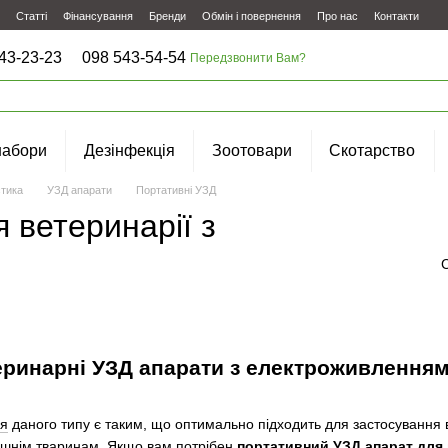
Статті
Фінансування
Бренди
Обмін і повернення
Про нас
Контакти
43-23-23
098 543-54-54
Передзвонити Вам?
набори
Дезінфекція
Зоотовари
Скотарство
стика
УЗД апарати
Портативні УЗД
 ветеринарії з
еринарні УЗД апарати з електроживленням 
ня
даного типу є таким, що оптимально підходить для застосування в
ашнім тваринам. Якщо вам потрібен
портативний УЗД апарат для в