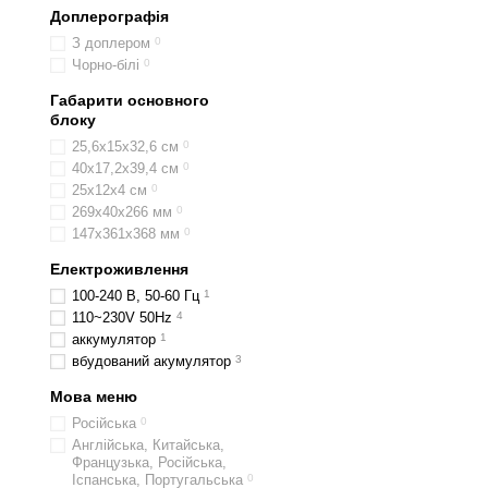
Доплерографія
З доплером
0
Чорно-білі
0
Габарити основного
блоку
25,6х15х32,6 см
0
40х17,2х39,4 см
0
25x12x4 см
0
269х40х266 мм
0
147х361х368 мм
0
Електроживлення
100-240 В, 50-60 Гц
1
110~230V 50Hz
4
аккумулятор
1
вбудований акумулятор
3
Мова меню
Російська
0
Англійська, Китайська,
Французька, Російська,
Іспанська, Португальська
0