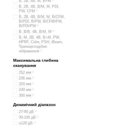
B, 2B, 4B, M, B+M
0
B, 2B, 4B, B/M, M, PDI,
PW, CFM
0
B, 2B, 4B, B/M, M, B/CFM,
B/PDI, B/PW, B/CFM/PW,
B/PDI/PW
0
В, В/В, 4В, В/М, М
0
B, M, 2B, 4B, B+M, PW,
HPRF, Color, PSH, iBeam,
Трапецієподібне
зображення
0
Максимальна глибина
сканування
252 мм
0
236 мм
0
320 мм
0
240 мм
0
300 мм
0
Динамічний діапазон
27-90 дБ
0
30-100 дБ
0
≥120 дБ
0