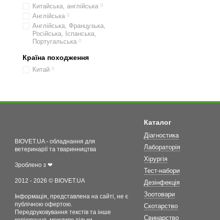
Китайська, англійська
0
Англійська
0
Англійська, Французька,
Російська, Іспанська,
Португальська
0
Країна походження
Китай
0
Каталог
Діагностика
BIOVET.UA - обладнання для
Лабораторія
ветеринарії та тваринництва
Хірургія
Зроблено з ❤
Тест-набори
2012 - 2026 © BIOVET.UA
Дезінфекція
Зоотовари
Інформація, представлена на сайті, не є
публічною офертою.
Скотарство
Передруковування текстів та інше
Свинарство