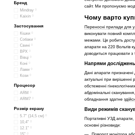
Бренд
сайт. Ми пропонуємо мод
Mindray
0
Kaixin
0
Чому варто купи
Застосування
Переносні прилади для у
Кішки
0
виконувати повний компле
Собаки
0
межами. Це робить досту
Свині
0
апарати на 220 Вольтів к
ВРХ
0
доводиться працювати з т
Вівці
0
Напрями досліджен
Коні
0
Лами
0
Дані апарати призначені д
Кози
0
актуальні при вирішенні 
Процесор
обстеженні гінекологічни
абдомінальні сканування, 
ARM
0
ARM7
0
обладнання здатне
здійс
Розмір екрану
Види режимів скану
5.7" (14,5 см)
0
Портативні УЗД апарати, 
10,4"
0
основні різновиди:
12.1"
0
15"
0
Поворот монітора або 