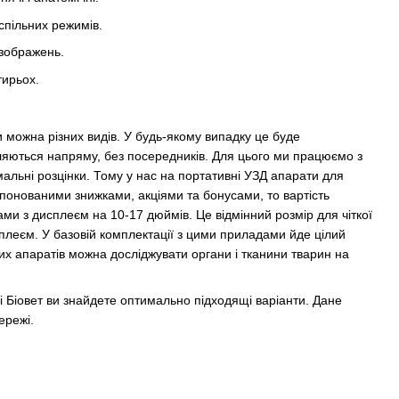
спільних режимів.
 зображень.
тирьох.
 можна різних видів. У будь-якому випадку це буде
ляються напряму, без посередників. Для цього ми працюємо з
імальні розцінки. Тому у нас на портативні УЗД апарати для
ропонованими знижками, акціями та бонусами, то вартість
ами з дисплеєм на 10-17 дюймів. Це відмінний розмір для чіткої
плеєм. У базовій комплектації з цими приладами йде цілий
их апаратів можна досліджувати органи і тканини тварин на
і Біовет ви знайдете оптимально підходящі варіанти. Дане
ережі.