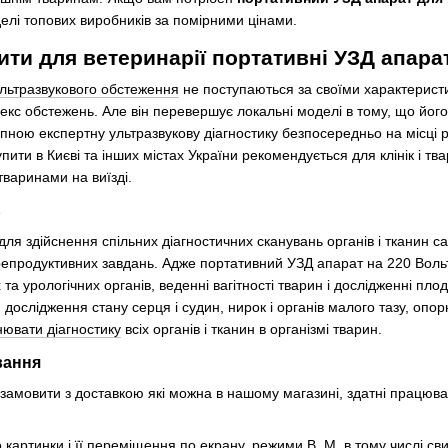
елі топових виробників за помірними цінами.
ти для ветеринарії портативні УЗД апарат
льтразвукового обстеження
не поступаються за своїми характерист
кс обстежень. Але він перевершує локальні моделі в тому, що його м
пною експертну ультразвукову діагностику безпосередньо на місці 
упити в Києві та інших містах України рекомендується для клінік і
варинами на виїзді.
ь
ля здійснення спільних діагностичних сканувань органів і тканин са
репродуктивних завдань. Адже портативний УЗД апарат на 220 Вольт
х та урологічних органів, веденні вагітності тварин і дослідженні п
дослідження стану серця і судин, нирок і органів малого тазу, опор
нювати діагностику
всіх органів і тканин в організмі тварин.
вання
замовити з доставкою які можна в нашому магазині, здатні працюва
картинки і її переміщення по екрану, режими В, М, в тому числі свин