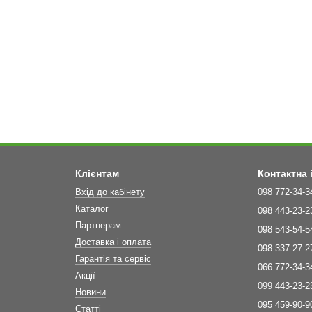
Клієнтам
Контактна
Вхід до кабінету
098 772-34-3
Каталог
098 443-23-2
Партнерам
098 543-54-5
Доставка і оплата
098 337-27-2
Гарантія та сервіс
066 772-34-3
Акції
099 443-23-2
Новини
095 459-90-9
Статті