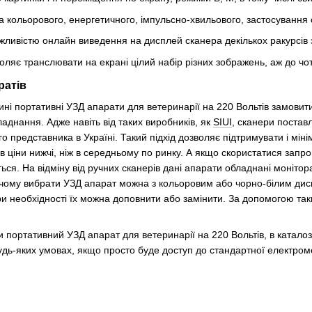
 кольорового, енергетичного, імпульсно-хвильового, застосування 
ливістю онлайн виведення на дисплей сканера декількох ракурсів
ляє транслювати на екрані цілий набір різних зображень, аж до чо
ратів
ні портативні УЗД апарати для ветеринарії на 220 Вольтів замовити
аднання. Адже навіть від таких виробників, як
SIUI
, сканери постав
о представника в Україні. Такий підхід дозволяє підтримувати і мін
ів ціни нижчі, ніж в середньому по ринку. А якщо скористатися зап
ься. На відміну від ручних сканерів дані апарати обладнані монітор
ричому вибрати УЗД апарат можна з кольоровим або чорно-білим дис
ри необхідності їх можна доповнити або замінити. За допомогою так
 портативний УЗД апарат для ветеринарії на 220 Вольтів, в каталоз
удь-яких умовах, якщо просто буде доступ до стандартної електром