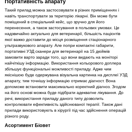
Портативність апарату
Такий прилад можна застосовувати в різних приміщеннях і
навіть транспортувати за територію лікарні. Він може бути
поміщений в спеціальний кейс, що зручно для його
перенесення, а також застосування в польових умовах. Це
надзвичайно актуально для ветеринарії, більшість пацієнтів
якої важко доставити до місця розміщення стаціонарного
ультразвукового апарату. Але попри компактні габарити,
портативні УЗД сканери для ветеринарії на 15 дюймів
замовити варто заради того, що вони видають на моніторі
найчіткішу інформацію. Використання кольорового доплера
збільшує функціональні можливості приладу. Адже чим
якіснішою буде одержувана візуальна картинка на дисплеї УЗД
апарату, тим точнішу інформацію отримає діагност. Вона
допоможе встановити максимально коректний діагноз. Згодом
на його основі можна буде підібрати адекватне лікування. До
речі, використання приладу даного типу дозволить
контролювати ефективність здійснюваної терапії. Також дані
прилади використовують в хірургії під час здійснення операцій
різного роду.
Асортимент Біовет