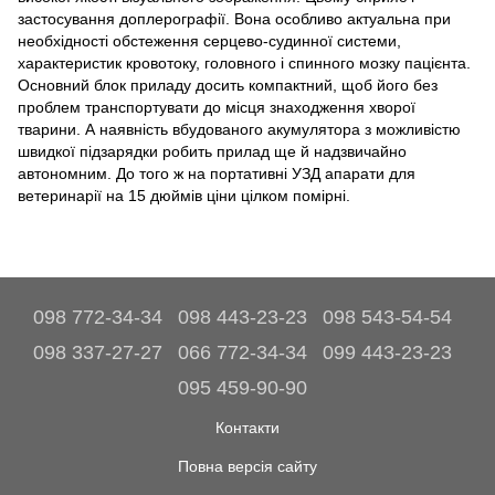
застосування доплерографії. Вона особливо актуальна при
необхідності обстеження серцево-судинної системи,
характеристик кровотоку, головного і спинного мозку пацієнта.
Основний блок приладу досить компактний, щоб його без
проблем транспортувати до місця знаходження хворої
тварини. А наявність вбудованого акумулятора з можливістю
швидкої підзарядки робить прилад ще й надзвичайно
автономним. До того ж на портативні УЗД апарати для
ветеринарії на 15 дюймів ціни цілком помірні.
098 772-34-34
098 443-23-23
098 543-54-54
098 337-27-27
066 772-34-34
099 443-23-23
095 459-90-90
Контакти
Повна версія сайту