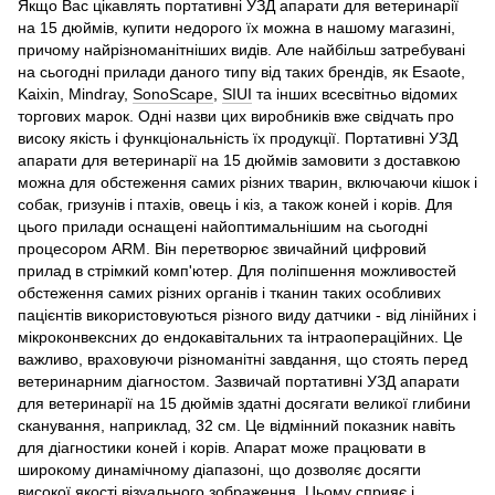
Якщо Вас цікавлять портативні УЗД апарати для ветеринарії
на 15 дюймів, купити недорого їх можна в нашому магазині,
причому найрізноманітніших видів. Але найбільш затребувані
на сьогодні прилади даного типу від таких брендів, як Esaote,
Kaixin, Mindray,
SonoScape
,
SIUI
та інших всесвітньо відомих
торгових марок. Одні назви цих виробників вже свідчать про
високу якість і функціональність їх продукції. Портативні УЗД
апарати для ветеринарії на 15 дюймів замовити з доставкою
можна для обстеження самих різних тварин, включаючи кішок і
собак, гризунів і птахів, овець і кіз, а також коней і корів. Для
цього прилади оснащені найоптимальнішим на сьогодні
процесором ARM. Він перетворює звичайний цифровий
прилад в стрімкий комп'ютер. Для поліпшення можливостей
обстеження самих різних органів і тканин таких особливих
пацієнтів використовуються різного виду датчики - від лінійних і
мікроконвексних до ендокавітальних та інтраопераційних. Це
важливо, враховуючи різноманітні завдання, що стоять перед
ветеринарним діагностом. Зазвичай портативні УЗД апарати
для ветеринарії на 15 дюймів здатні досягати великої глибини
сканування, наприклад, 32 см. Це відмінний показник навіть
для діагностики коней і корів. Апарат може працювати в
широкому динамічному діапазоні, що дозволяє досягти
високої якості візуального зображення. Цьому сприяє і