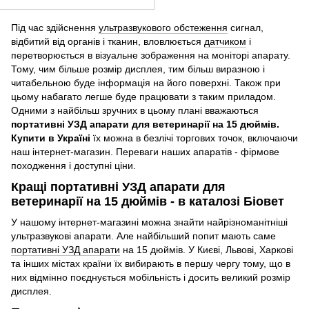
Під час здійснення
ультразвукового обстеження
сигнал,
відбитий від органів і тканин, вловлюється
датчиком
і
перетворюється в візуальне зображення на моніторі апарату.
Тому, чим більше розмір дисплея, тим більш виразною і
читабельною буде інформація на його поверхні. Також при
цьому набагато легше буде працювати з таким приладом.
Одними з найбільш зручних в цьому плані вважаються
портативні УЗД апарати для ветеринарії на 15 дюймів.
Купити в Україні
їх можна в безлічі торгових точок, включаючи
наш інтернет-магазин. Переваги наших апаратів - фірмове
походження і доступні ціни.
Кращі портативні УЗД апарати для
ветеринарії на 15 дюймів - в каталозі Біовет
У нашому інтернет-магазині можна знайти найрізноманітніші
ультразвукові апарати. Але найбільший попит мають саме
портативні УЗД апарати
на 15 дюймів. У Києві, Львові, Харкові
та інших містах країни їх вибирають в першу чергу тому, що в
них відмінно поєднується мобільність і досить великий розмір
дисплея.