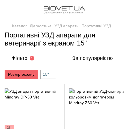
Каталог
Діагностика
УЗД апарати
Портативні УЗД
Портативні УЗД апарати для
ветеринарії з екраном 15"
Фільтр
За популярністю
1
Розмір екрану
15"
Хіт