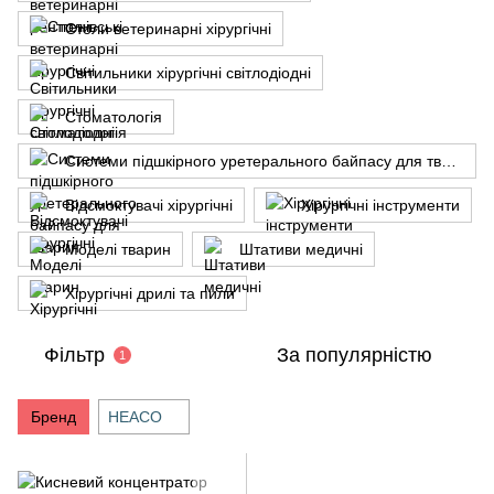
Столи ветеринарні хірургічні
Світильники хірургічні світлодіодні
Стоматологія
Системи підшкірного уретерального байпасу для тварин
Відсмоктувачі хірургічні
Хірургічні інструменти
Моделі тварин
Штативи медичні
Хірургічні дрилі та пили
Фільтр
За популярністю
1
Бренд
HEACO