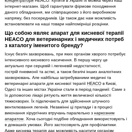
концентратори
HEACO. Купити в Україні їх можна через наш
інтернет-магазин. Щоб гарантувати фірмове походження
даного обладнання, ми співпрацюємо з його виробником
напряму, без посередників. Це також дає нам можливість
встановлювати на наші товари найпомірніші розцінки.
Що собою являє апарат для кисневої терапії
HEACO для ветеринарних і медичних потреб
з каталогу іменитого бренду?
Існує безліч захворювань, при яких організм хворого потребує
інтенсивного кисневого насичення. В першу чергу це
актуально при серцевій і легеневій недостатності,
гострій пневмонії та астмі, а також безлічі інших аналогічних
захворювань. Але найбільш затребуваними медичні та
ветеринарні апарати для кисневої терапії
HEACO
в Києві,
Одесі та інших містах України стали в період пандемії. Саме з
їх допомогою лікарі рятують життя величезної кількості
тяжкохворих. Їх підключають для здійснення штучного
вентилювання легенів. Незамінні ці прилади і в процесі
виконання хірургічних втручань паралельно з
наркозним
апаратом
. Хоча сьогодні подібне обладнання використовують і
в домашніх умовах. Його застосовують для профілактики.
Адже киснева терапія дає можливість наситити організм