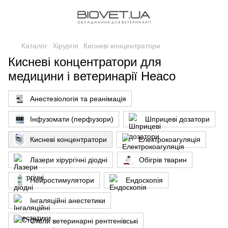
Каталог
Хірургія
Кисневі концентратори
Кисневі концентратори для
медицини і ветеринарії Heaco
Анестезіологія та реанімація
Інфузомати (перфузори)
Шприцеві дозатори
Кисневі концентратори
Електрокоагуляція
Лазери хірургічні діодні
Обігрів тварин
Нейростимулятори
Ендоскопія
Інгаляційні анестетики
Столи ветеринарні рентгенівські