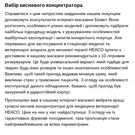
Вибір кисневого концентратора
Справитися з цим непростим завданням нашим покупцям
допоможуть консультанти інтернет-магазини Біовет. Вони
роз'яснять особливості різних моделей і допоможуть підібрати
найбільш підходящу модель з урахуванням особливостей
майбутньої експлуатації і запитів конкретного покупця. Але
переважно для застосування в стаціонарі медичні та
ветеринарні апарати для кисневої терапії HEACO купити з
доставкою в нашому магазині рекомендується з 10 літровим
резервуаром. Це буде універсальний варіант, який підійде для
тварин будь-яких розмірів та інших анатомічних особливостей.
Важливо, щоб такий прилад видавав мінімум шуму, який
викликає стрес у тривожних пацієнтів. З огляду на особливості
експлуатації даного обладнання, бажано, щоб прилад був
занурений в ударостійкий корпус.
Пропонуємо вам в нашому інтернет-магазині вибрати кращі
сучасні кисневі концентратори для медицини ветеринарії
HEACO. Ціни на них у нас найдоступніші. З огляду на їх
гарантовано фірмове походження, така пропозиція стане
найпривабливішою за всіма параметрами.