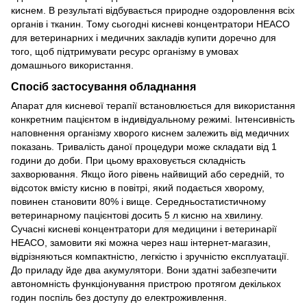
киснем. В результаті відбувається природне оздоровлення всіх
органів і тканин. Тому сьогодні кисневі концентратори HEACO
для ветеринарних і медичних закладів купити доречно для
того, щоб підтримувати ресурс організму в умовах
домашнього використання.
Спосіб застосування обладнання
Апарат для кисневої терапії встановлюється для використання
конкретним пацієнтом в індивідуальному режимі. Інтенсивність
наповнення організму хворого киснем залежить від медичних
показань. Тривалість даної процедури може складати від 1
години до доби. При цьому враховується складність
захворювання. Якщо його рівень найвищий або середній, то
відсоток вмісту кисню в повітрі, який подається хворому,
повинен становити 80% і вище. Середньостатистичному
ветеринарному пацієнтові досить
5 л кисню на хвилину
.
Сучасні кисневі концентратори для медицини і ветеринарії
HEACO, замовити які можна через наш інтернет-магазин,
відрізняються компактністю, легкістю і зручністю експлуатації.
До приладу йде два акумулятори. Вони здатні забезпечити
автономність функціонування пристрою протягом декількох
годин поспіль без доступу до електроживлення.