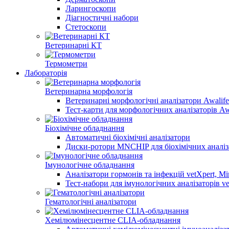
Ларингоскопи
Діагностичні набори
Стетоскопи
Ветеринарні КТ
Термометри
Лабораторія
Ветеринарна морфологія
Ветеринарні морфологічні аналізатори Awalife
Тест-карти для морфологічних аналізаторів Aw
Біохімічне обладнання
Автоматичні біохімічні аналізатори
Диски-ротори MNCHIP для біохімічних аналіз
Імунологічне обладнання
Аналізатори гормонів та інфекцій vetXpert, Mi
Тест-набори для імунологічних аналізаторів ve
Гематологічні аналізатори
Хемілюмінесцентне CLIA-обладнання