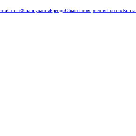
ини
Статті
Фінансування
Бренди
Обмін і повернення
Про нас
Конта