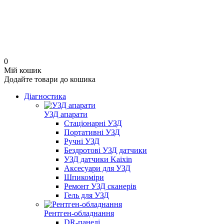
0
Мій кошик
Додайте товари до кошика
Діагностика
УЗД апарати
Стаціонарні УЗД
Портативні УЗД
Ручні УЗД
Бездротові УЗД датчики
УЗД датчики Kaixin
Аксесуари для УЗД
Шпикоміри
Ремонт УЗД сканерів
Гель для УЗД
Рентген-обладнання
DR-панелі