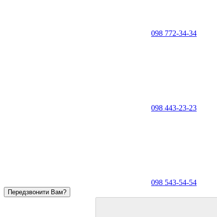
098 772-34-34
098 443-23-23
098 543-54-54
Передзвонити Вам?