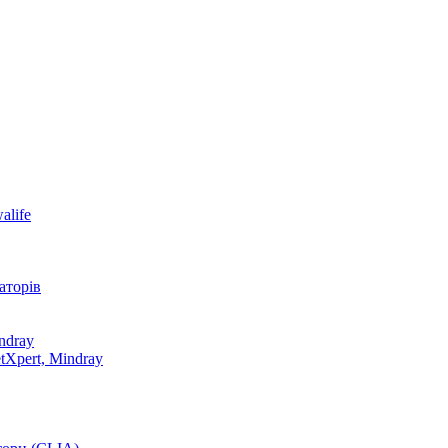
alife
аторів
ndray
tXpert, Mindray