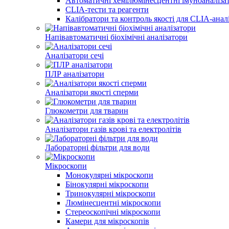
Автоматичні хемілюмінесцентні імуноаналіза
CLIA-тести та реагенти
Калібратори та контроль якості для CLIA-анал
Напівавтоматичні біохімічні аналізатори
Аналізатори сечі
ПЛР аналізатори
Аналізатори якості сперми
Глюкометри для тварин
Аналізатори газів крові та електролітів
Лабораторні фільтри для води
Мікроскопи
Монокулярні мікроскопи
Бінокулярні мікроскопи
Тринокулярні мікроскопи
Люмінесцентні мікроскопи
Стереоскопічні мікроскопи
Камери для мікроскопів