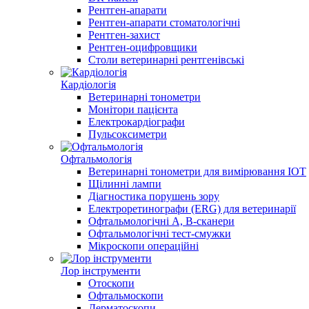
Рентген-апарати
Рентген-апарати стоматологічні
Рентген-захист
Рентген-оцифровщики
Столи ветеринарні рентгенівські
Кардіологія
Ветеринарні тонометри
Монітори пацієнта
Електрокардіографи
Пульсоксиметри
Офтальмологія
Ветеринарні тонометри для вимірювання ІОТ
Щілинні лампи
Діагностика порушень зору
Електроретинографи (ERG) для ветеринарії
Офтальмологічні A, B-сканери
Офтальмологічні тест-смужки
Мікроскопи операційні
Лор інструменти
Отоскопи
Офтальмоскопи
Дерматоскопи