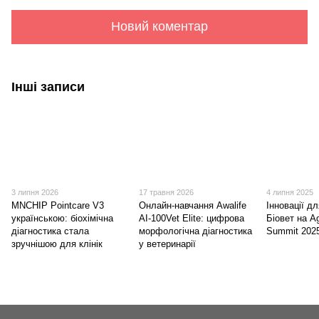
Новий коментар
Інші записи
3 липня 2026
17 травня 2026
4 липня 2025
MNCHIP Pointcare V3
Онлайн-навчання Awalife
Інновації д
українською: біохімічна
AI-100Vet Elite: цифрова
Біовет на A
діагностика стала
морфологічна діагностика
Summit 202
зручнішою для клінік
у ветеринарії