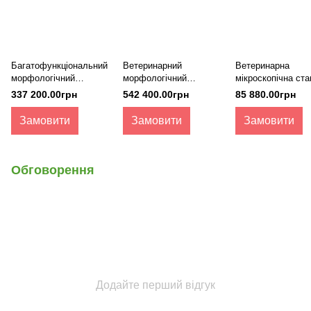
Багатофункціональний
Ветеринарний
Ветеринарна
морфологічний
морфологічний
мікроскопічна ста
аналізатор AI-80Vet,
аналізатор Drophil V-
Awalife DM-03
337 200.00грн
542 400.00грн
85 880.00грн
Awalife
M08i
Замовити
Замовити
Замовити
Обговорення
Додайте перший відгук