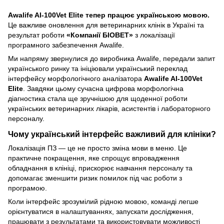
Awalife AI-100Vet Elite тепер працює українською мовою.
Це важливе оновлення для ветеринарних клінік в Україні та
результат роботи
«Компанії БІОВЕТ»
з локалізації
програмного забезпечення Awalife.
Ми напряму звернулися до виробника Awalife, передали запит
українського ринку та ініціювали український переклад
інтерфейсу морфологічного аналізатора
Awalife AI-100Vet
Elite
. Завдяки цьому сучасна цифрова морфологічна
діагностика стала ще зручнішою для щоденної роботи
українських ветеринарних лікарів, асистентів і лабораторного
персоналу.
Чому український інтерфейс важливий для клініки?
Локалізація ПЗ — це не просто зміна мови в меню. Це
практичне покращення, яке спрощує впровадження
обладнання в клініці, прискорює навчання персоналу та
допомагає зменшити ризик помилок під час роботи з
програмою.
Коли інтерфейс зрозумілий рідною мовою, команді легше
орієнтуватися в налаштуваннях, запускати дослідження,
працювати з результатами та використовувати можливості