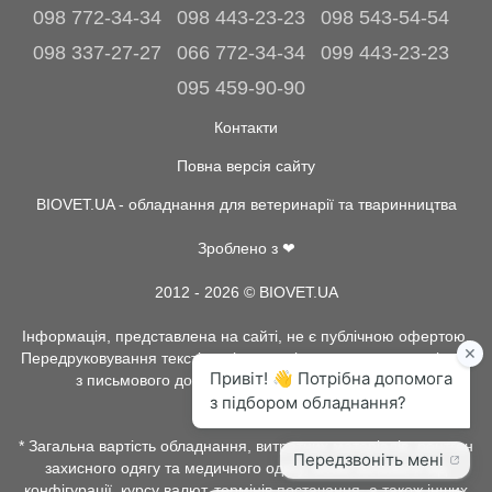
098 772-34-34
098 443-23-23
098 543-54-54
098 337-27-27
066 772-34-34
099 443-23-23
095 459-90-90
Контакти
Повна версія сайту
BIOVET.UA - обладнання для ветеринарії та тваринництва
Зроблено з ❤
2012 - 2026 © BIOVET.UA
Інформація, представлена на сайті, не є публічною офертою.
Передруковування текстів та інше копіювання, можливо тільки
з письмового дозволу адміністрації BIOVET.UA.
* Загальна вартість обладнання, витратних матеріалів, рентген
захисного одягу та медичного одягу, може залежати від
конфігурації, курсу валют, термінів постачання, а також інших