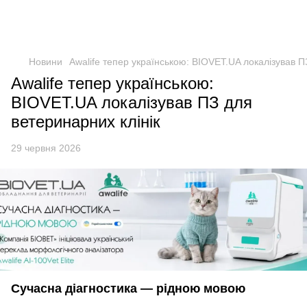
Новини
Awalife тепер українською: BIOVET.UA локалізував П
Awalife тепер українською:
BIOVET.UA локалізував ПЗ для
ветеринарних клінік
29 червня 2026
Сучасна діагностика — рідною мовою