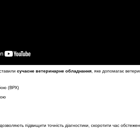
дставили
сучасне ветеринарне обладнання
, яке допомагає ветер
бою (ВРХ)
бою
 дозволяють підвищити точність діагностики, скоротити час обстеже