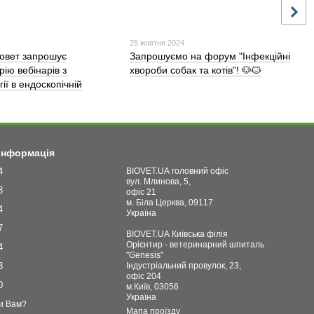
25 жовтня 2024
іовет запрошує
Запрошуємо на форум "Інфекційні
рію вебінарів з
хвороби собак та котів"! 🐶🐱
гії в ендоскопічній
 інформація
4
BIOVET.UA головний офіс
вул. Млинова, 5,
3
офіс 21
м. Біла Церква, 09117
4
Україна
7
BIOVET.UA Київська філія
Орієнтир - ветеринарний шпиталь
4
"Genesis"
3
Індустріальний провулок, 23,
офіс 204
0
м.Київ, 03056
Україна
и Вам?
Мапа проїзду