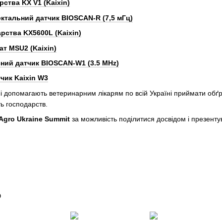
рства KX V1 (Kaixin)
ктальний датчик BIOSCAN-R (7,5 мГц)
рства KX5600L (Kaixin)
т MSU2 (Kaixin)
ний датчик BIOSCAN-W1 (3.5 MHz)
чик Kaixin W3
ні допомагають ветеринарним лікарям по всій Україні приймати обґр
ь господарств.
Agro Ukraine Summit
за можливість поділитися досвідом і презенту
о