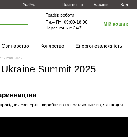
Порівняння
Укр
Рус
Бажання
Вхід
Графік роботи:
Пн.– Пт.: 09:00-18:00
Мій кошик
Через кошик: 24/7
Свинарство
Конярство
Енергонезалежність
ne Summit 2025
o Ukraine Summit 2025
варинництва
провідних експертів, виробників та постачальників, які щодня