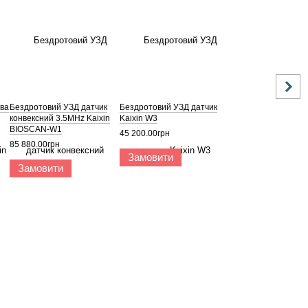
тва
Бездротовий УЗД датчик
Бездротовий УЗД датчик
конвексний 3.5MHz Kaixin
Kaixin W3
BIOSCAN-W1
45 200.00грн
85 880.00грн
Замовити
Замовити