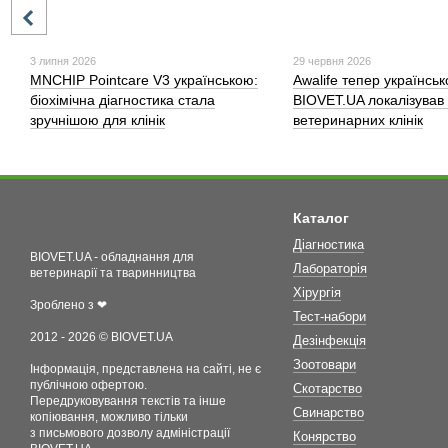
3 липня 2026
29 червня 2026
MNCHIP Pointcare V3 українською:
Awalife тепер українськ
біохімічна діагностика стала
BIOVET.UA локалізував
зручнішою для клінік
ветеринарних клінік
Каталог
Діагностика
BIOVET.UA - обладнання для
Лабораторія
ветеринарії та тваринництва
Хірургія
Зроблено з ❤
Тест-набори
2012 - 2026 © BIOVET.UA
Дезінфекція
Зоотовари
Інформація, представлена на сайті, не є
публічною офертою.
Скотарство
Передруковування текстів та інше
Свинарство
копіювання, можливо тільки
з письмового дозволу адміністрації
Конярство