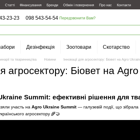
Статті
Фінансування
Бренди
Обмін і повернення
Про нас
Контакти
43-23-23
098 543-54-54
Передзвонити Вам?
набори
Дезінфекція
Зоотовари
Скотарство
инарії та тваринництва
Новини
Інновації для агросектору: Біовет на Agro Ukrai
ля агросектору: Біовет на Agr
Ukraine Summit: ефективні рішення для т
зяли участь на
Agro Ukraine Summit
— галузевій події, що зібрала 
країнського агросектору 🌾🤝