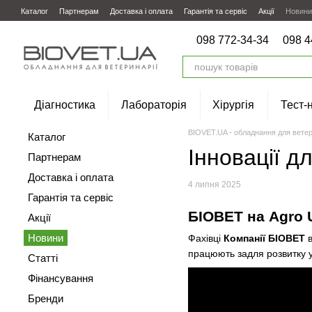
Перейти до основного контенту
Каталог
Партнерам
Доставка і оплата
Гарантія та сервіс
Акції
Новини
098 772-34-34
098 4
Діагностика
Лабораторія
Хірургія
Тест-
BIOVET.UA - обладнання для ветер
Каталог
Інновації д
Партнерам
Доставка і оплата
4 липня 2025
Гарантія та сервіс
БІОВЕТ на Agro 
Акції
Новини
Фахівці
Компанії БІОВЕТ
в
працюють задля розвитку у
Статті
Фінансування
Бренди