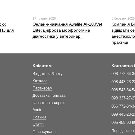
17 травня 2026
5 березня 2025
ою:
Онлайн-навчання Awalife AI-100Vet
Компанія Б
 ПЗ для
Elite: цифрова морфологічна
відвідати cе
діагностика у ветеринарії
анестезіоло
практиці
Клієнтам
Контактна
Вхід до кабінету
098 772-34-3
Каталог
098 443-23-2
Партнерам
098 543-54-5
Доставка і оплата
098 337-27-2
Гарантія та сервіс
066 772-34-3
Акції
099 443-23-2
Новини
095 459-90-9
Статті
Передзвонит
Фінансування