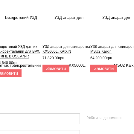
здротовий УЗД датчик
УЗД апарат для свинарства
УЗД апарат для свинарс
ансректальний для ВРХ,
KX5600L, KAIXIN
MSU2 Kaixin
5 мГц, BIOSCAN-R
71 820.00грн
64 200.00грн
4 640.00грн
Замовити
Замовити
Замовити
Увійти за допомогою