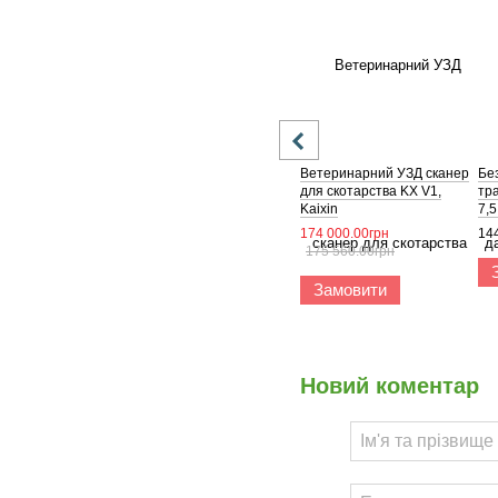
Ветеринарний УЗД сканер
Бе
для скотарства KX V1,
тр
Kaixin
7,
174 000.00грн
14
175 560.00грн
Замовити
Новий коментар