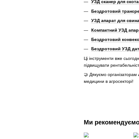
УЗД сканер для скота
Бездротовий трансре
УЗД апарат для свина
Компактний УЗД апара
Бездротовий конвекс
Бездротовий УЗД дат
Ці інструменти вже сьогод
підвищувати рентабельніст
🤝 Дякуємо організаторам
медицини в агросекторі!
Ми рекомендуєм