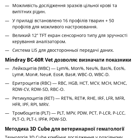
Можливість дослідження зразків цільної крові та
випітних рідин.
У приладі встановлено 16 профілів тварин + 50
профілів для можливого настроювання.
Великий 12” TFT екран сенсорного типу для зручності
керування аналізатором.
Система LIS для двосторонньої передачі даних.
Mindray BC-60R Vet дозволяє визначати показники
Лейкоцитів (WBC) ― Lym%, Mon%, Neu%, Bas%, Eos%,
Lym#, Mon#, Neu#, Eos#, Bas#, WBC-O, WBC-D.
Еритроцитів (RBC) ― RBC, HGB, HCT, MCV, MCH, MCHC,
RDW-CV, RDW-SD, RBC-O.
Ретикулоцитів (RET) ― RET%, RET#, RHE, IRF, LFR, MFR,
HFR, IPF, RPI, MRV.
Тромбоцитів (PLT) ― PLT, MPV, PDW, PCT, P-LCR, P-LCC,
PLT-O, PLT-I, IPF#, PDW-SD.
Методика 3D Cube для ветеринарної гематології
Технологія 3D Cube комбінує дослідження у розсіяному