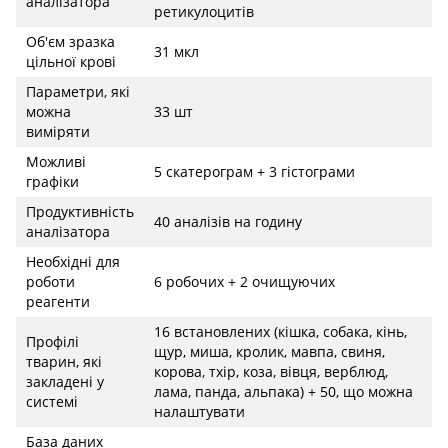
аналізатора
ретикулоцитів
Об'єм зразка
31 мкл
цільної крові
Параметри, які
можна
33 шт
виміряти
Можливі
5 скатерограм + 3 гістограми
графіки
Продуктивність
40 аналізів на годину
аналізатора
Необхідні для
роботи
6 робочих + 2 очищуючих
реагенти
16 встановлених (кішка, собака, кінь,
Профілі
щур, миша, кролик, мавпа, свиня,
тварин, які
корова, тхір, коза, вівця, верблюд,
закладені у
лама, панда, альпака) + 50, що можна
системі
налаштувати
База даних