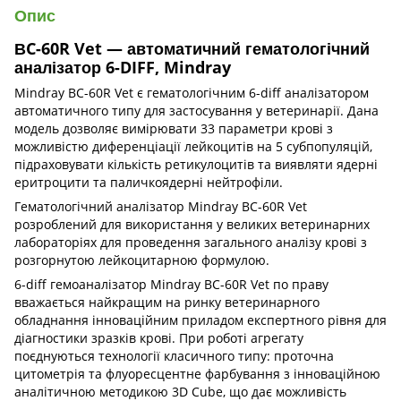
Опис
ВC-60R Vet — автоматичний гематологічний
аналізатор 6-DIFF, Mindray
Mindray BC-60R Vet є гематологічним 6-diff аналізатором
автоматичного типу для застосування у ветеринарії. Дана
модель дозволяє вимірювати 33 параметри крові з
можливістю диференціації лейкоцитів на 5 субпопуляцій,
підраховувати кількість ретикулоцитів та виявляти ядерні
еритроцити та паличкоядерні нейтрофіли.
Гематологічний аналізатор Mindray BC-60R Vet
розроблений для використання у великих ветеринарних
лабораторіях для проведення загального аналізу крові з
розгорнутою лейкоцитарною формулою.
6-diff гемоаналізатор Mindray BC-60R Vet по праву
вважається найкращим на ринку ветеринарного
обладнання інноваційним приладом експертного рівня для
діагностики зразків крові. При роботі агрегату
поєднуються технології класичного типу: проточна
цитометрія та флуоресцентне фарбування з інноваційною
аналітичною методикою 3D Cube, що дає можливість