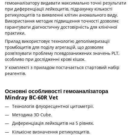
гемоаналізатору видавати максимально точні результати
при диференціації лейкоцитів, підрахунку кількості
ретикулоцитів та виявленні клітин аномального виду.
Використання методик підвищення точності дозволяє
гарантувати діагностичну достовірність для клінічної
практики.
Прилад використовує технологію деполімеризації
тромбоцитів для поділу агрегацій, що дозволяє
розв'язувати проблему псевдозанижених значень PLT,
особливо при дослідженні крові кішок.
У комплекті з приладом постачається стартовий набір
реагентів.
Основні особливості гемоаналізатора
Mindray BC-60R Vet
Технологія флуоресцентної цитометрії.
Методика 3D Cube.
Диференціація лейкоцитів на 5 рівнях.
Кількісне визначення ретикулоцитів.