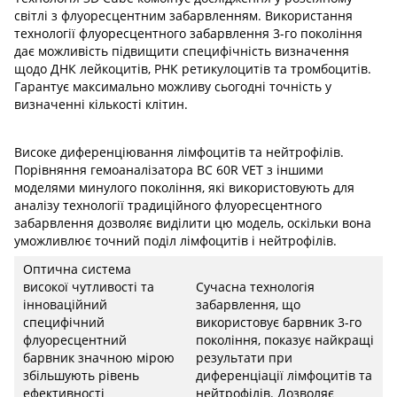
світлі з флуоресцентним забарвленням. Використання
технології флуоресцентного забарвлення 3-го покоління
дає можливість підвищити специфічність визначення
щодо ДНК лейкоцитів, РНК ретикулоцитів та тромбоцитів.
Гарантує максимально можливу сьогодні точність у
визначенні кількості клітин.
Високе диференціювання лімфоцитів та нейтрофілів.
Порівняння гемоаналізатора BC 60R VET з іншими
моделями минулого покоління, які використовують для
аналізу технології традиційного флуоресцентного
забарвлення дозволяє виділити цю модель, оскільки вона
уможливлює точний поділ лімфоцитів і нейтрофілів.
Оптична система
високої чутливості та
Сучасна технологія
інноваційний
забарвлення, що
специфічний
використовує барвник 3-го
флуоресцентний
покоління, показує найкращі
барвник значною мірою
результати при
збільшують рівень
диференціації лімфоцитів та
ефективності
нейтрофілів. Дозволяє