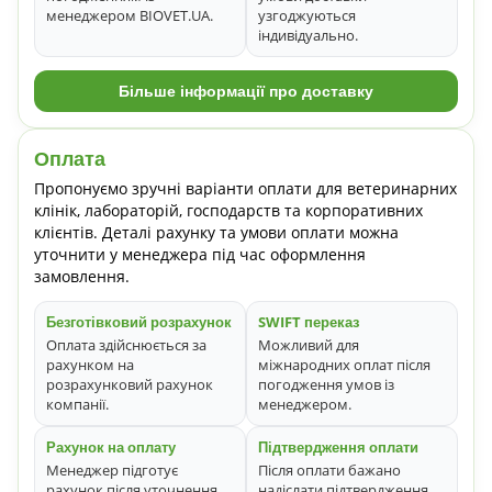
менеджером BIOVET.UA.
узгоджуються
індивідуально.
Більше інформації про доставку
Оплата
Пропонуємо зручні варіанти оплати для ветеринарних
клінік, лабораторій, господарств та корпоративних
клієнтів. Деталі рахунку та умови оплати можна
уточнити у менеджера під час оформлення
замовлення.
Безготівковий розрахунок
SWIFT переказ
Оплата здійснюється за
Можливий для
рахунком на
міжнародних оплат після
розрахунковий рахунок
погодження умов із
компанії.
менеджером.
Рахунок на оплату
Підтвердження оплати
Менеджер підготує
Після оплати бажано
рахунок після уточнення
надіслати підтвердження