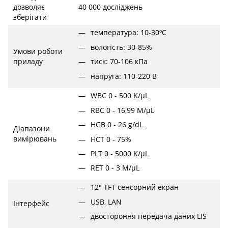
дозволяє
40 000 досліджень
зберігати
температура: 10-30ºC
вологість: 30-85%
Умови роботи
тиск: 70-106 кПа
приладу
напруга: 110-220 В
WBC 0 - 500 K/µL
RBC 0 - 16,99 M/µL
HGB 0 - 26 g/dL
Діапазони
вимірювань
HCT 0 - 75%
PLT 0 - 5000 K/µL
RET 0 - 3 M/µL
12" TFT сенсорний екран
USB, LAN
Інтерфейс
двостороння передача даних LIS