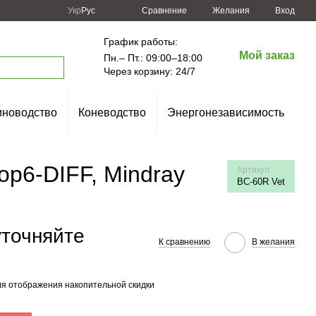
Сравнение
Укр
Рус
Желания
Вход
График работы:
Мой заказ
Пн.– Пт.: 09:00–18:00
Через корзину: 24/7
новодство
Коневодство
Энергонезависимость
ор6-DIFF, Mindray
Артикул
ВC-60R Vet
уточняйте
К сравнению
В желания
я отображения накопительной скидки