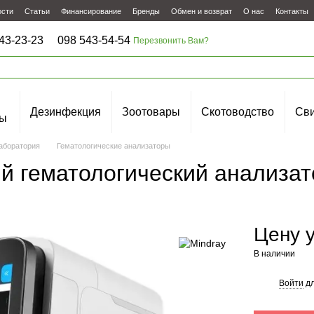
ости
Статьи
Финансирование
Бренды
Обмен и возврат
О нас
Контакты
43-23-23
098 543-54-54
Перезвонить Вам?
Дезинфекция
Зоотовары
Скотоводство
Сви
ы
аборатория
Гематологические анализаторы
ий гематологический анализат
Цену 
В наличии
Войти
дл
%