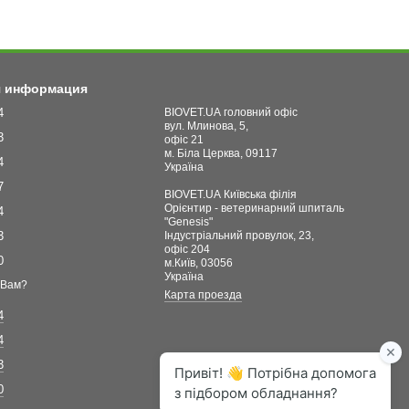
я информация
4
BIOVET.UA головний офіс
вул. Млинова, 5,
3
офіс 21
м. Біла Церква, 09117
4
Україна
7
BIOVET.UA Київська філія
Орієнтир - ветеринарний шпиталь
4
"Genesis"
3
Індустріальний провулок, 23,
офіс 204
0
м.Київ, 03056
Україна
 Вам?
Карта проезда
4
4
3
0