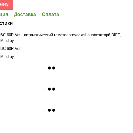
цену
ция
Доставка
Оплата
стики
ВC-60R Vet - автоматический гематологический анализатор6-DIFF,
Mindray
ВC-60R Vet
Mindray