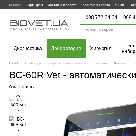
Перейти к основному контенту
Каталог
Партнерам
Доставка и оплата
Гарантия и сервис
Акции
Нов
098 772-34-34
098 4
Тест-
Диагностика
Лаборатория
Хирургия
набор
BIOVET.UA - оборудование для ветеринарии и животноводства
Каталог
Л
ВC-60R Vet - автоматическ
Оставить отзыв