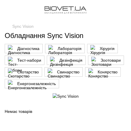
Sync Vision
Обладнання Sync Vision
Діагностика
Лабораторія
Хірургія
Тест-набори
Дезінфекція
Зоотовари
Скотарство
Свинарство
Конярство
Енергонезалежність
Немає товарів