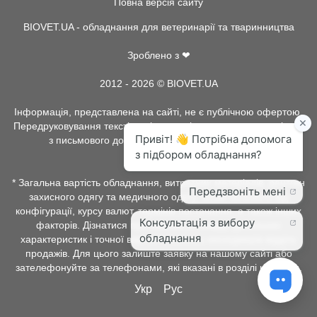
Повна версія сайту
BIOVET.UA - обладнання для ветеринарії та тваринництва
Зроблено з ❤
2012 - 2026 © BIOVET.UA
Інформація, представлена на сайті, не є публічною офертою.
Передруковування текстів та інше копіювання, можливо тільки
з письмового дозволу адміністрації BIOVET.UA.
* Загальна вартість обладнання, витратних матеріалів, рентген
захисного одягу та медичного одягу, може залежати від
конфігурації, курсу валют, термінів постачання, а також інших
факторів. Дізнатися про наявність товару, детальних
характеристик і точної вартості можна у менеджерів відділу
продажів. Для цього залиште заявку на нашому сайті або
зателефонуйте за телефонами, які вказані в розділі контакти.
Укр
Рус