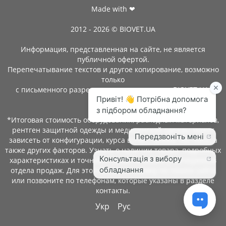
Made with ❤
2012 - 2026 © BIOVET.UA
Информация, представленная на сайте, не является
публичной офертой.
Перепечатывание текстов и другое копирование, возможно
только
с письменного разрешения администрации BIOVET.UA.
*Итоговая стоимость оборудования, расходных материалов,
рентген защитной одежды и медицинской одежды может
зависеть от конфигурации, курса валют, сроков поставки, а
также других факторов. Узнать о наличии товара, подробных
характеристиках и точной стоимости можно у менеджеров
отдела продаж. Для этого оставьте заявку на нашем сайте
или позвоните по телефонам, которые указаны в разделе
контакты.
Укр
Рус