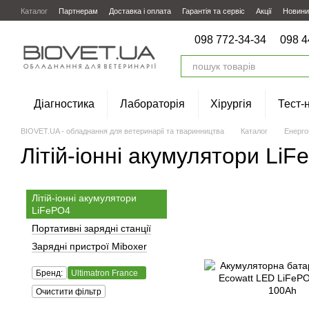
Перейти до основного контенту
Каталог
Партнерам
Доставка і оплата
Гарантія та сервіс
Акції
Новини
098 772-34-34
098 4
Діагностика
Лабораторія
Хірургія
Тест-
BIOVET.UA - обладнання для ветеринарії та тваринництва
Каталог
Енерго
Літій-іонні акумулятори LiF
Літій-іонні акумулятори
LiFePO4
Портативні зарядні станції
Зарядні пристрої Miboxer
Бренд:
Ultimatron France
Очистити фільтр