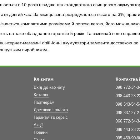
снюється в 10 разів швидше ніж стандартного свинцевого акумулято
ати довгий час. За місяць вона розряджається всього на 3%, практ
дрізняється компактними розмірами й легкою вагою, його можна вик
ть на таке обладнання гарантію 5 років. Та зазвичай воно справн
інтернет-магазині літій-іонні акумулятори замовити доставкою по Укр
ранцузьким виробником.
Клієнтам
Контактна
Вхід до кабінету
098 772-34-3
Каталог
098 443-23-2
Партнерам
098 543-54-5
Доставка і оплата
098 337-27-2
Гарантія та сервіс
066 772-34-3
Акції
099 443-23-2
Новини
095 459-90-9
Статті