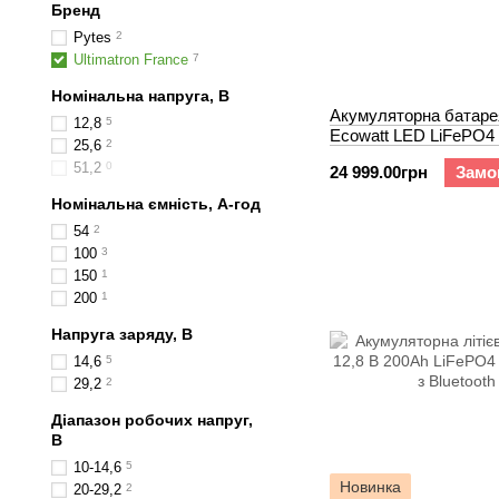
Бренд
Pytes
2
Ultimatron France
7
Номінальна напруга, В
Акумуляторна батарея
12,8
5
Ecowatt LED LiFePO4 
25,6
2
100Ah
51,2
0
24 999.00грн
Замо
Номінальна ємність, А-год
54
2
100
3
150
1
200
1
Напруга заряду, В
14,6
5
29,2
2
Діапазон робочих напруг,
В
10-14,6
5
Новинка
20-29,2
2