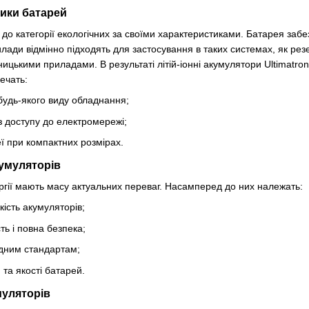
ики батарей
до категорії екологічних за своїми характеристиками. Батарея забе
лади відмінно підходять для застосування в таких системах, як ре
цькими приладами. В результаті літій-іонні акумулятори Ultimatro
ечать:
удь-якого виду обладнання;
 доступу до електромережі;
еї при компактних розмірах.
умуляторів
ргії мають масу актуальних переваг. Насамперед до них належать:
ість акумуляторів;
ть і повна безпека;
одним стандартам;
 та якості батарей.
муляторів