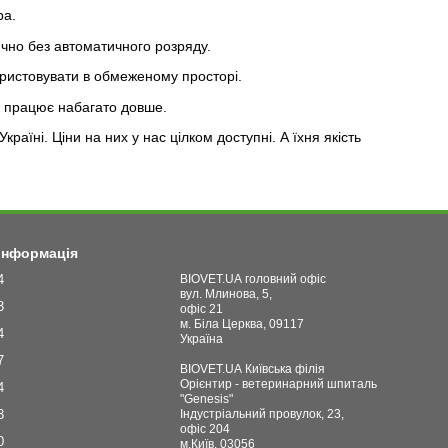
ра.
ично без автоматичного розряду.
ористовувати в обмеженому просторі.
о працює набагато довше.
аїні. Ціни на них у нас цілком доступні. А їхня якість
 інформація
4
BIOVET.UA головний офіс
вул. Млинова, 5,
3
офіс 21
м. Біла Церква, 09117
4
Україна
7
BIOVET.UA Київська філія
Орієнтир - ветеринарний шпиталь
4
"Genesis"
3
Індустріальний провулок, 23,
офіс 204
0
м.Київ, 03056