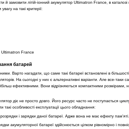
и й замовити літій-іонний акумулятор Ultimatron France, в каталозі
увагу на такі критерії:
вання батарей
онними. Варто нагадати, що саме такі батареї встановлені в більшост
ляторів. На сьогодні у них є альтернативні варіанти. Але все-таки с
йбільш ефективними. Вони відрізняються компактними розмірами, н
лятор діє не просто довго. Його ресурс часто не поступається цикл
 такі особливості експлуатації цього обладнання:
розрядки і зарядки даної батареї. Адже вона не має ефекту пам'яті
рядки акумуляторної батареї здійснюється цілком рівномірно і повн