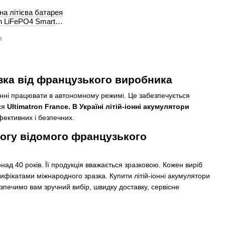
а літієва батарея
h LiFePO4 Smart
ooth
н
разка від французького виробника
винні працювати в автономному режимі. Це забезпечується
ься
Ultimatron France. В Україні літій-іонні акумулятори
фективних і безпечних.
логу відомого французького
ад 40 років. Її продукція вважається зразковою. Кожен виріб
ифікатами міжнародного зразка. Купити літій-іонні акумулятори
зпечимо вам зручний вибір, швидку доставку, сервісне