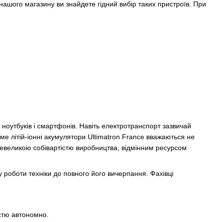
 нашого магазину ви знайдете гідний вибір таких пристроїв. При
і ноутбуків і смартфонів. Навіть електротранспорт зазвичай
аме літій-іонні акумулятори Ultimatron France вважаються не
евеликою собівартістю виробництва, відмінним ресурсом
у роботи техніки до повного його вичерпання. Фахівці
.
істю автономно.