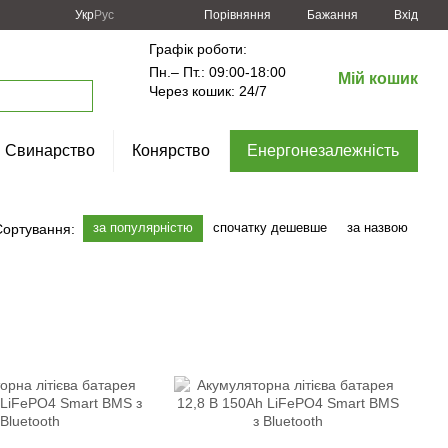
Порівняння
Укр
Рус
Бажання
Вхід
Графік роботи:
Пн.– Пт.: 09:00-18:00
Мій кошик
Через кошик: 24/7
Свинарство
Конярство
Енергонезалежність
за популярністю
спочатку дешевше
за назвою
Сортування: