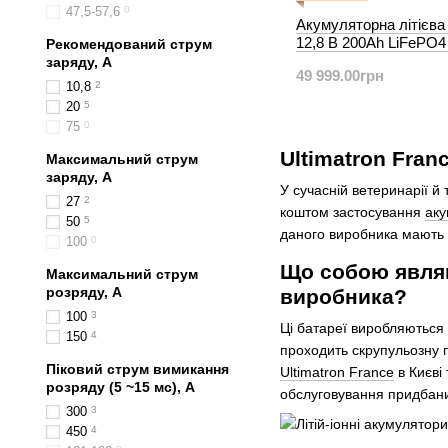
47,5-57,6
0
Акумуляторна літієва
12,8 В 200Ah LiFePO4
Рекомендований струм
BMS з Bluetooth
заряду, А
49 999.00грн
10,8
2
20
5
75
0
Ultimatron Fran
Максимальний струм
заряду, А
У сучасній ветеринарії й
27
2
коштом застосування
аку
50
5
даного виробника мають 
100
0
Що собою являю
Максимальний струм
розряду, А
виробника?
100
3
Ці батареї виробляються 
150
4
проходить скрупульозну п
Піковий струм вимикання
Ultimatron France
в Києві
розряду (5 ~15 мс), А
обслуговування придбаних
300
3
450
4