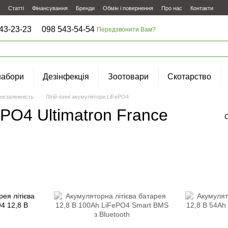
Статті
Фінансування
Бренди
Обмін і повернення
Про нас
Контакти
43-23-23
098 543-54-54
Передзвонити Вам?
набори
Дезінфекція
Зоотовари
Скотарство
незалежність
Літій-іонні акумулятори LiFePO4
ePO4 Ultimatron France