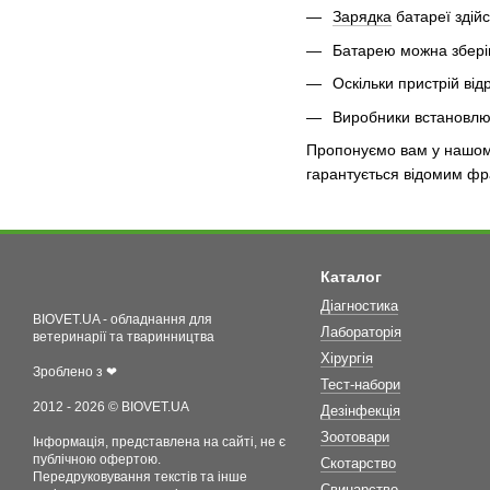
Зарядка
батареї здій
Батарею можна зберіг
Оскільки пристрій ві
Виробники встановлюю
Пропонуємо вам у нашому 
гарантується відомим ф
Каталог
Діагностика
BIOVET.UA - обладнання для
Лабораторія
ветеринарії та тваринництва
Хірургія
Зроблено з ❤
Тест-набори
2012 - 2026 © BIOVET.UA
Дезінфекція
Зоотовари
Інформація, представлена на сайті, не є
публічною офертою.
Скотарство
Передруковування текстів та інше
Свинарство