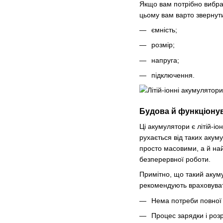
Якщо вам потрібно вибрат
цьому вам варто звернути 
ємність;
розмір;
напруга;
підключення.
Будова й функціону
Ці акумулятори є літій-і
рухається від таких акуму
просто масовими, а й на
безперервної роботи.
Примітно, що такий акуму
рекомендують враховувати
Нема потреби повної 
Процес зарядки і роз