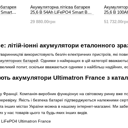
 батарея
Акумуляторна літієва батарея
Акумуляторн
 Smart
25,6 В 54Ah LiFePO4 Smart BMS
25,6 В 100A
з Bluetooth
BMS з Bluet
29 880.00грн
51 732.00гр
ce: літій-іонні акумулятори еталонного з
 тваринництві використовують безліч електричних пристроїв, які по
муляторних батарей
. Одними з найкращих в цій категорії вважают
великий попит, оскільки вважаються одними з найбільш надійних, е
ть акумулятори Ultimatron France з ката
у Франції. Компанія-виробник функціонує на світовому ринку вже пон
еревірку. Якість і безпека батареї підтверджуються належними серт
 та інших містах України можна в нашому інтернет-магазині. Ми забе
 у нас товарів цього та будь-яких інших видів.