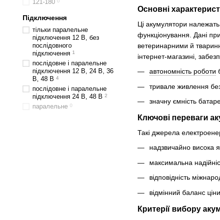
121-180
0
Основні характерист
Підключення
Ці акумулятори належать 
тільки паралельне
функціонування. Дані при
підключення 12 В, без
ветеринарними й тваринни
послідовного
підключення
1
інтернет-магазині, забезп
послідовне і паралельне
підключення 12 В, 24 В, 36
автономність роботи
б
В, 48 В
4
тривале живлення без
послідовне і паралельне
підключення 24 В, 48 В
2
значну ємність батар
паралельне
0
Ключові переваги ак
Такі джерела електроене
надзвичайно висока як
максимальна надійніс
відповідність міжнар
відмінний баланс ціни
Критерії вибору аку