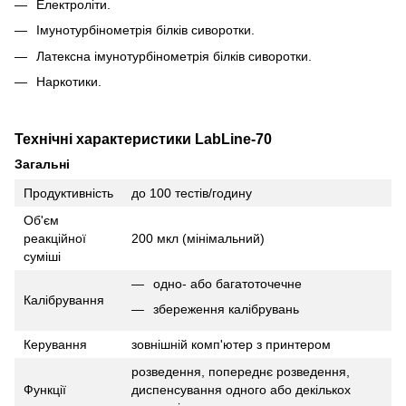
Електроліти.
Імунотурбінометрія білків сиворотки.
Латексна імунотурбінометрія білків сиворотки.
Наркотики.
Технічні характеристики LabLine-70
Загальні
Продуктивність
до 100 тестів/годину
Об'єм
реакційної
200 мкл (мінімальний)
суміші
одно- або багатоточечне
Калібрування
збереження калібрувань
Керування
зовнішній комп'ютер з принтером
розведення, попереднє розведення,
Функції
диспенсування одного або декількох