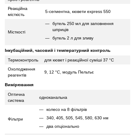
Реакційна
5-сегментна, кювети express 550
місткість
бутель 250 мл для заповнення
шприців
Місткості
бутель 2 л для зливу
Інкубаційний, часовий і температурний контроль
Термоконтроль
для кювет і реакційної суміші 37 °С
Охолодження
9, 12 °С, модуль Пельтьє
реагентів
Вимірювання
Оптична
одноканальна
система
колесо на 8 фільтрів
340, 405, 505, 545, 580, 630 нм
Фільтри
два опціонально