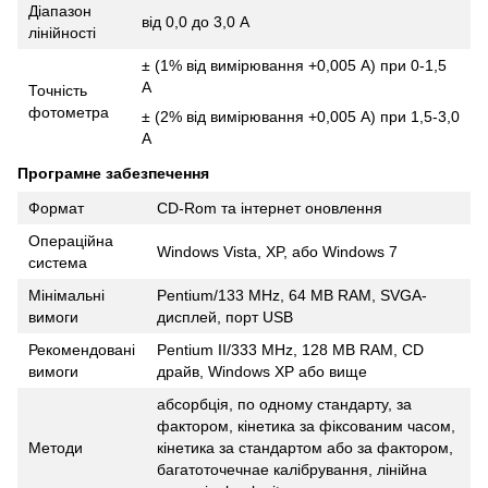
Діапазон
від 0,0 до 3,0 А
лінійності
± (1% від вимірювання +0,005 А) при 0-1,5
А
Точність
фотометра
± (2% від вимірювання +0,005 А) при 1,5-3,0
А
Програмне забезпечення
Формат
CD-Rom та інтернет оновлення
Операційна
Windows Vista, XP, або Windows 7
система
Мінімальні
Pentium/133 MHz, 64 MB RAM, SVGA-
вимоги
дисплей, порт USB
Рекомендовані
Pentium II/333 MHz, 128 MB RAM, CD
вимоги
драйв, Windows XP або вище
абсорбція, по одному стандарту, за
фактором, кінетика за фіксованим часом,
Методи
кінетика за стандартом або за фактором,
багатоточечнае калібрування, лінійна