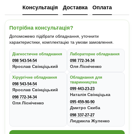
Консультація
Доставка
Оплата
Потрібна консультація?
Допоможемо підібрати обладнання, уточнити
характеристики, комплектацію та умови замовлення.
Діагностичне обладнання
Лабораторне обладнання
098 543-54-54
098 772-34-34
Ярослав Свінціцький
Оля Лісніченко
Хірургічне обладнання
Обладнання для
тваринництва
098 543-54-54
099 443-23-23
Ярослав Свінціцький
Наталія Свінціцька
098 772-34-34
095 459-90-90
Оля Лісніченко
Дмитро Скиба
098 337-27-27
Людмила Жуленко