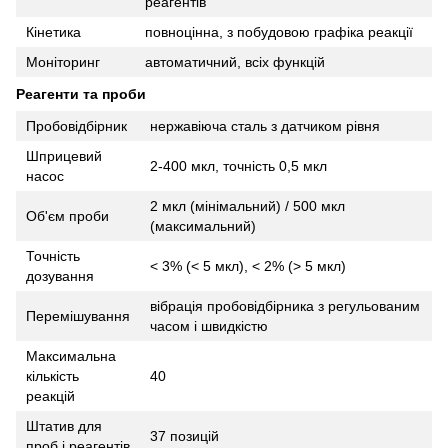
реагентів
Кінетика
повноцінна, з побудовою графіка реакції
Моніторинг
автоматичний, всіх функцій
Реагенти та проби
Пробовідбірник
нержавіюча сталь з датчиком рівня
Шприцевий
2-400 мкл, точність 0,5 мкл
насос
2 мкл (мінімальний) / 500 мкл
Об'єм проби
(максимальний)
Точність
< 3% (< 5 мкл), < 2% (> 5 мкл)
дозування
вібрація пробовідбірника з регульованим
Перемішування
часом і швидкістю
Максимальна
кількість
40
реакцій
Штатив для
37 позицій
проб і реагентів