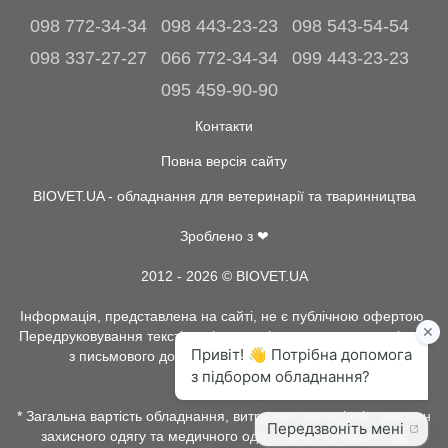
098 772-34-34
098 443-23-23
098 543-54-54
098 337-27-27
066 772-34-34
099 443-23-23
095 459-90-90
Контакти
Повна версія сайту
BIOVET.UA - обладнання для ветеринарії та тваринництва
Зроблено з ❤
2012 - 2026 © BIOVET.UA
Інформація, представлена на сайті, не є публічною офертою.
Передруковування текстів та інше копіювання, можливо тільки
з письмового дозволу адміністрації BIOVET.UA.
* Загальна вартість обладнання, витратних матеріалів, рентген
захисного одягу та медичного одягу, може залежати від