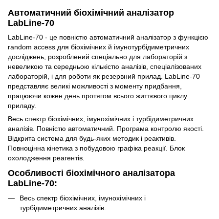
Автоматичний біохімічний аналізатор
LabLine-70
LabLine-70 - це повністю автоматичний аналізатор з функцією
random access для біохімічних й імунотурбідиметричних
досліджень, розроблений спеціально для лабораторій з
невеликою та середньою кількістю аналізів, спеціалізованих
лабораторій, і для роботи як резервний прилад. LabLine-70
представляє великі можливості з моменту придбання,
працюючи кожен день протягом всього життєвого циклу
приладу.
Весь спектр біохімічних, імунохімічних і турбідиметричних
аналізів. Повністю автоматичний. Програма контролю якості.
Відкрита система для будь-яких методик і реактивів.
Повноцінна кінетика з побудовою графіка реакції. Блок
охолодження реагентів.
Особливості біохімічного аналізатора
LabLine-70:
Весь спектр біохімічних, імунохімічних і
турбідиметричних аналізів.