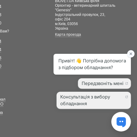
BIOVET.UA Київська філія
Орієнтир - ветеринарний шпиталь
4
"Genesis"
3
Індустріальний провулок, 23,
офіс 204
0
м.Київ, 03056
Україна
 Вам?
Карта проезда
4
4
3
0
нал
ВО
ua