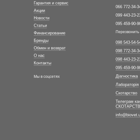
Гарантия и сервис
066 772-34-3
Акции
099 443-23-2
Новости
095 459-90-9
Статьи
Перезвонить
Финансирование
Бренды
098 543-54-5
Обмен и возврат
098 772-34-3
О нас
098 443-23-2
Контакты
095 459-90-9
Діагностика
Мы в соцсетях
Лабораторія
Скотарство
Телеграм ка
СКОТАРСТ
info@biovet.