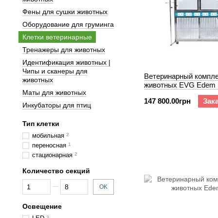
Фены для сушки животных
Оборудование для груминга
Клетки ветеринарные
Тренажеры для животных
Идентификация животных |
Чипы и сканеры для
Ветеринарный компле
животных
животных EVG Edem 5
Маты для животных
147 800.00грн
Зак
Инкубаторы для птиц
Тип клетки
мобильная
2
переносная
1
стационарная
2
Количество секций
От Количество секций
До Количество секций
OK
Освещение
3