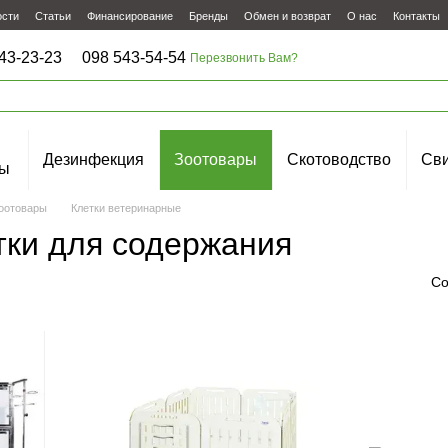
ости
Статьи
Финансирование
Бренды
Обмен и возврат
О нас
Контакты
43-23-23
098 543-54-54
Перезвонить Вам?
Дезинфекция
Зоотовары
Скотоводство
Сви
ы
оотовары
Клетки ветеринарные
ки для содержания
Со