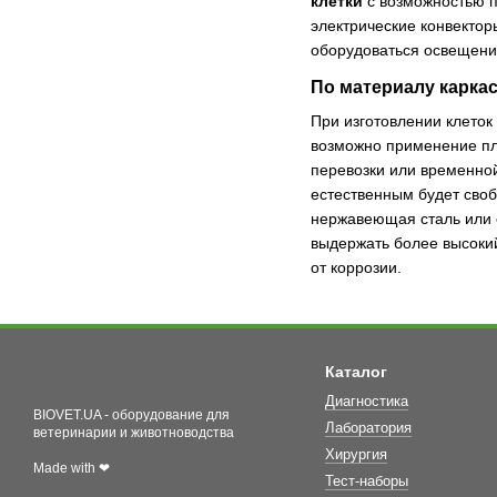
клетки
с возможностью п
электрические конвектор
оборудоваться освещени
По материалу карка
При изготовлении клеток
возможно применение пл
перевозки или временной
естественным будет сво
нержавеющая сталь или 
выдержать более высокий
от коррозии.
Каталог
Диагностика
BIOVET.UA - оборудование для
Лаборатория
ветеринарии и животноводства
Хирургия
Made with ❤
Тест-наборы