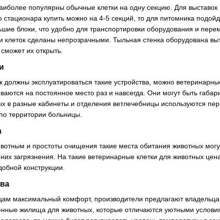
иболее популярны обычные клетки на одну секцию. Для выставок и
о стационара купить можно на 4-5 секций, то для питомника подойд
ьшие блоки, что удобно для транспортировки оборудования и пер
ки клеток сделаны непрозрачными. Тыльная стенка оборудована вы
 сможет их открыть.
и
как должны эксплуатироваться такие устройства, можно ветеринарн
иваются на постоянное место раз и навсегда. Они могут быть габ
ых в разные кабинеты и отделения ветлечебницы используются пе
по территории больницы.
а
животным и простоты очищения такие места обитания животных мог
 них загрязнения. На такие ветеринарные клетки для животных цен
добной конструкции.
ева
цам максимальный комфорт, производители предлагают владельца
енные жилища для животных, которые отличаются уютными услови