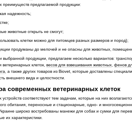
ых преимуществ предлагаемой продукции:
кая надежность;
стке;
рые животные открыть не смогут;
ользовать клетки можно для питомцев разных размеров и пород);
рукции продуманы до мелочей и не опасны для животных, помещенн
и выбранной продукции, предлагаем несколько вариантов: транспо
и ветеринарных клеток,
весов для взвешивания животных
,
фенов дл
нга
, а также других товаров из Biovet, которые доставлены специ
ть внешнего вида и целостности.
ра современных ветеринарных клеток
 устройств соответствуют тем задачам, которые на них возлагаютс
ого обитания, переносные и стационарные, одно- и многосекционн
Украине широко востребованы манежи для собак и сумки для перев
е их характеристики.