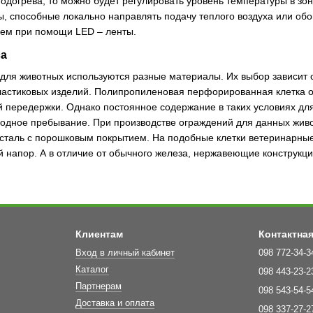
одогрева, то можно будет регулировать уровень температуры в зон
ы, способные локально направлять подачу теплого воздуха или обог
ем при помощи LED – ленты.
са
 для животных используются разные материалы. Их выбор зависит 
астиковых изделий. Полипропиленовая перфорированная клетка о
 передержки. Однако постоянное содержание в таких условиях для
бодное пребывание. При производстве ограждений для данных жив
сталь с порошковым покрытием. На подобные клетки ветеринарные
 напор. А в отличие от обычного железа, нержавеющие конструкци
Клиентам
Контактна
Вход в личный кабинет
098 772-34-3
Каталог
098 443-23-2
Партнерам
098 543-54-5
Доставка и оплата
098 337-27-2