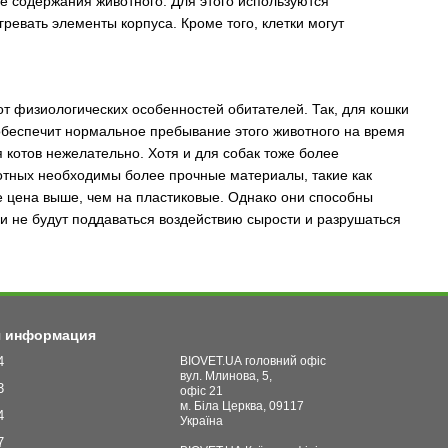
е содержания животного. Для этого используются
ревать элементы корпуса. Кроме того, клетки могут
от физиологических особенностей обитателей. Так, для кошки
беспечит нормальное пребывание этого животного на время
 котов нежелательно. Хотя и для собак тоже более
отных необходимы более прочные материалы, такие как
 цена выше, чем на пластиковые. Однако они способны
и не будут поддаваться воздействию сырости и разрушаться
я информация
4
BIOVET.UA головний офіс
вул. Млинова, 5,
3
офіс 21
м. Біла Церква, 09117
4
Україна
7