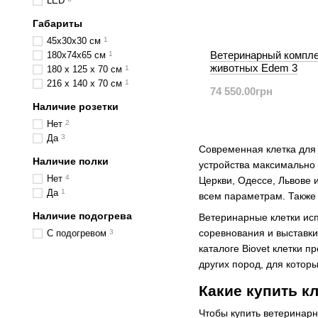
LED
Габариты
45х30х30 см
1
Ветеринарный компле
180х74х65 см
1
животных Edem 3
180 х 125 х 70 см
1
216 х 140 х 70 см
1
74 550.00грн
Наличие розетки
Нет
2
Да
3
Современная клетка для 
Наличие полки
устройства максимально 
Нет
4
Церкви, Одессе, Львове 
Да
1
всем параметрам. Также
Наличие подогрева
Ветеринарные клетки исп
соревнования и выставки
С подогревом
3
каталоге Biovet клетки 
других пород, для котор
Какие купить к
Чтобы купить ветеринарн