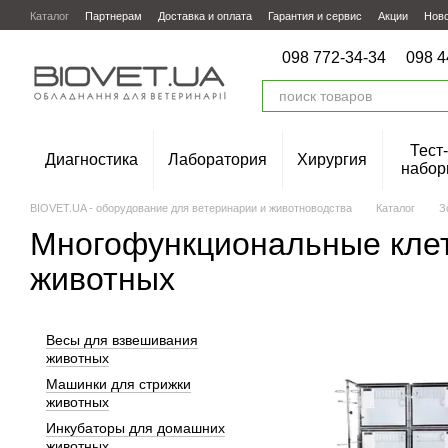
Перейти к основному контенту
Каталог
Партнерам
Доставка и оплата
Гарантия и сервис
Акции
Нов
098 772-34-34
098 4
Тест-
Диагностика
Лаборатория
Хирургия
набор
BIOVET.UA - оборудование для ветеринарии и животноводства
Каталог
З
Многофункциональные клет
животных
Весы для взвешивания
животных
Машинки для стрижки
животных
Инкубаторы для домашних
животных