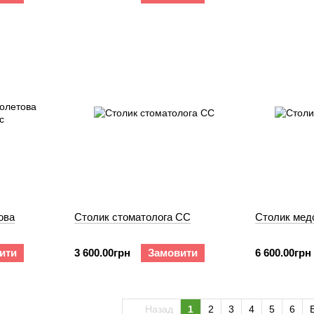
ова
Столик стоматолога СС
Столик мед
ити
3 600.00грн
Замовити
6 600.00грн
Назад
1
2
3
4
5
6