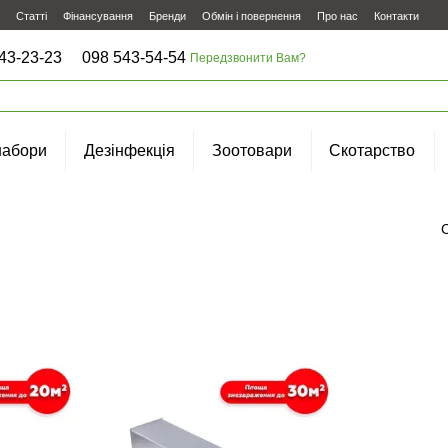
Статті
Фінансування
Бренди
Обмін і повернення
Про нас
Контакти
43-23-23
098 543-54-54
Передзвонити Вам?
набори
Дезінфекція
Зоотовари
Скотарство