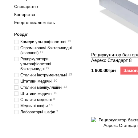
Свинарство
Конярство
Енергонезалежність
Розділ
Камери ультрафіолетові
13
Опромінювачі бактерицидні
(кварцові)
17
Рециркулятор бактер
Рециркулятори
Аерекс Cтандарт 8
ультрафіолетові
бактерицидні
22
1 900.00грн
Замов
Столики інструментальні
15
Штативи медичні
10
Столики маніпуляційні
12
Штативи медичні
10
Столики медичні
9
Медичні шафи
10
Лабораторні шафи
7