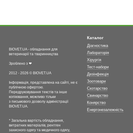
Каталог
Діагностика
BIOVET.UA - обладнання для
Лабораторія
ветеринарії та тваринництва
Хірургія
Зроблено з ❤
Тест-набори
2012 - 2026 © BIOVET.UA
Дезінфекція
Зоотовари
Інформація, представлена на сайті, не є
публічною офертою.
Скотарство
Передруковування текстів та інше
Свинарство
копіювання, можливо тільки
з письмового дозволу адміністрації
Конярство
BIOVET.UA.
Енергонезалежність
* Загальна вартість обладнання,
витратних матеріалів, рентген
захисного одягу та медичного одягу,