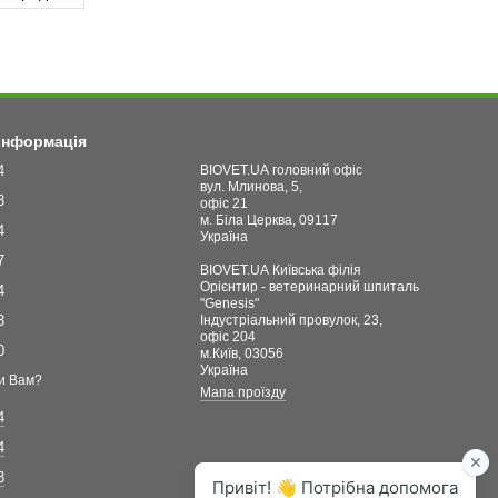
 інформація
4
BIOVET.UA головний офіс
вул. Млинова, 5,
3
офіс 21
м. Біла Церква, 09117
4
Україна
7
BIOVET.UA Київська філія
Орієнтир - ветеринарний шпиталь
4
"Genesis"
3
Індустріальний провулок, 23,
офіс 204
0
м.Київ, 03056
Україна
и Вам?
Мапа проїзду
4
4
3