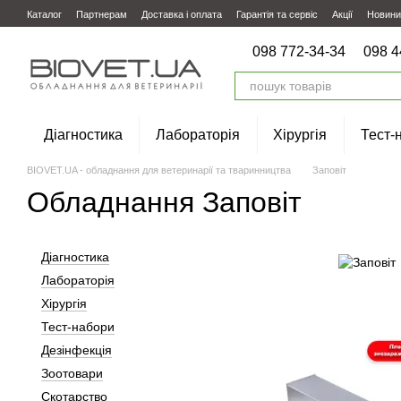
Перейти до основного контенту
Каталог
Партнерам
Доставка і оплата
Гарантія та сервіс
Акції
Новини
098 772-34-34
098 4
Діагностика
Лабораторія
Хірургія
Тест-
BIOVET.UA - обладнання для ветеринарії та тваринництва
Заповіт
Обладнання Заповіт
Діагностика
Лабораторія
Хірургія
Тест-набори
Дезінфекція
Зоотовари
Скотарство