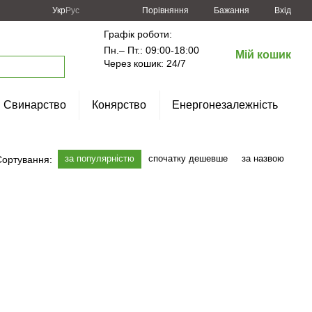
Порівняння
Укр
Рус
Бажання
Вхід
Графік роботи:
Пн.– Пт.: 09:00-18:00
Мій кошик
Через кошик: 24/7
Свинарство
Конярство
Енергонезалежність
за популярністю
спочатку дешевше
за назвою
Сортування: