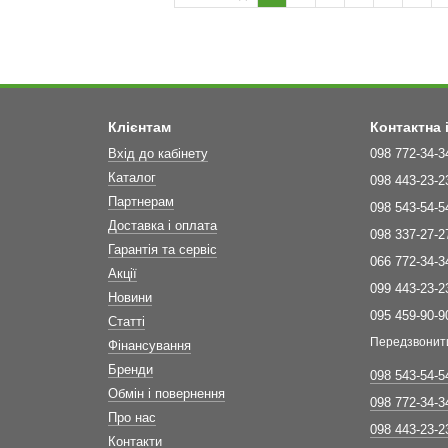
Клієнтам
Контактна
Вхід до кабінету
098 772-34-3
Каталог
098 443-23-2
Партнерам
098 543-54-5
Доставка і оплата
098 337-27-2
Гарантія та сервіс
066 772-34-3
Акції
099 443-23-2
Новини
095 459-90-9
Статті
Передзвонит
Фінансування
Бренди
098 543-54-5
Обмін і повернення
098 772-34-3
Про нас
098 443-23-2
Контакти