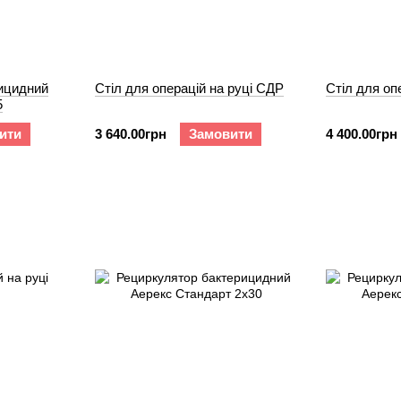
ицидний
Стіл для операцій на руці СДР
Стіл для оп
5
ити
3 640.00грн
Замовити
4 400.00грн