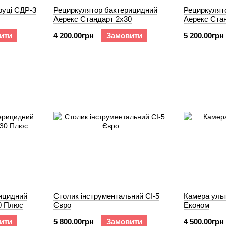
руці СДР-3
Рециркулятор бактерицидний
Рециркулят
Аерекс Стандарт 2x30
Аерекс Ста
ити
4 200.00грн
Замовити
5 200.00грн
ицидний
Столик інструментальний СІ-5
Камера уль
0 Плюс
Євро
Економ
ити
5 800.00грн
Замовити
4 500.00грн