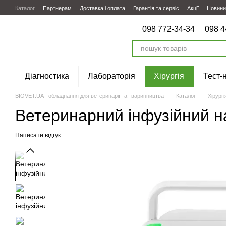
Перейти до основного контенту
Каталог
Партнерам
Доставка і оплата
Гарантія та сервіс
Акції
Новини
098 772-34-34
098 4
Діагностика
Лабораторія
Хірургія
Тест-
BIOVET.UA - обладнання для ветеринарії та тваринництва
Каталог
Хірургі
Ветеринарний інфузійний 
Написати відгук