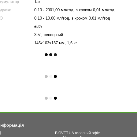
кумулятор
Так
одувки
0,10 - 2001,00 мл/год, з кроком 0,01 мл/год
VO
0,10 - 10,00 мл/год, з кроком 0,01 мл/год
±5%
3,5", сенсорний
145х103х137 мм, 1,6 кг
 інформація
4
BIOVET.UA головний офіс