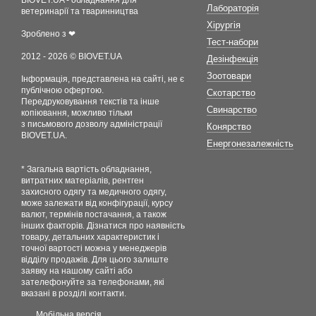
BIOVET.UA - обладнання для
Лабораторія
ветеринарії та тваринництва
Хірургія
Зроблено з ❤
Тест-набори
2012 - 2026 © BIOVET.UA
Дезінфекція
Зоотовари
Інформація, представлена на сайті, не є
публічною офертою.
Скотарство
Передруковування текстів та інше
Свинарство
копіювання, можливо тільки
з письмового дозволу адміністрації
Конярство
BIOVET.UA.
Енергонезалежність
* Загальна вартість обладнання,
витратних матеріалів, рентген
захисного одягу та медичного одягу,
може залежати від конфігурації, курсу
валют, термінів постачання, а також
інших факторів. Дізнатися про наявність
товару, детальних характеристик і
точної вартості можна у менеджерів
відділу продажів. Для цього залиште
заявку на нашому сайті або
зателефонуйте за телефонами, які
вказані в розділі контакти.
Мобільна версія