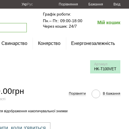
Порівняння
Укр
Рус
Бажання
Вхід
Графік роботи:
Пн.– Пт.: 09:00-18:00
Мій кошик
Через кошик: 24/7
Свинарство
Конярство
Енергонезалежність
Артикул
HK-T100VET
.00грн
Порівняти
В бажання
ості
ля відображення накопичувальної знижки
ити, коли з'явиться