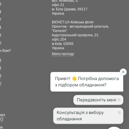
вул. Млинова, 5,
3
офіс 21
м. Біла Церква, 09117
4
Україна
7
BIOVET.UA Київська філія
Орієнтир - ветеринарний шпиталь
4
"Genesis"
3
Індустріальний провулок, 23,
офіс 204
0
м.Київ, 03056
Україна
и Вам?
Мапа проїзду
4
4
3
0
нал
ВО
ua