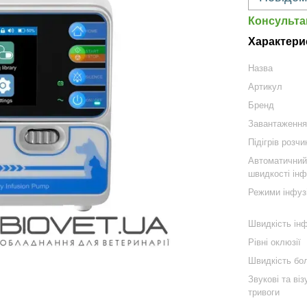
Консульта
Характери
Назва
Артикул
Бренд
Завантаження
Підігрів розчи
Автоматичний
швидкості інф
Режими інфузі
Швидкість інф
Рівні оклюзії
Швидкість бо
Звукові та віз
тривоги