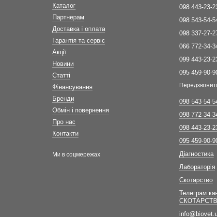
Каталог
098 443-23-2
Партнерам
098 543-54-5
Доставка і оплата
098 337-27-2
Гарантія та сервіс
066 772-34-3
Акції
099 443-23-2
Новини
095 459-90-9
Статті
Передзвонит
Фінансування
Бренди
098 543-54-5
Обмін і повернення
098 772-34-3
Про нас
098 443-23-2
Контакти
095 459-90-9
Діагностика
Ми в соцмережах
Лабораторія
Скотарство
Телеграм ка
СКОТАРСТ
info@biovet.