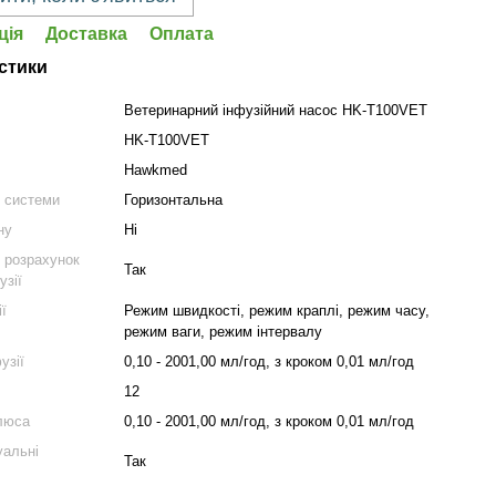
ція
Доставка
Оплата
стики
Ветеринарний інфузійний насос HK-T100VET
HK-T100VET
Hawkmed
 системи
Горизонтальна
ну
Ні
 розрахунок
Так
узії
ї
Режим швидкості, режим краплі, режим часу,
режим ваги, режим інтервалу
узії
0,10 - 2001,00 мл/год, з кроком 0,01 мл/год
12
люса
0,10 - 2001,00 мл/год, з кроком 0,01 мл/год
уальні
Так