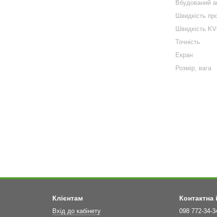
Вбудований а
Швидкість пр
Швидкість K
Точність
Екран
Розмір, вага
Клієнтам
Контактна
Вхід до кабінету
098 772-34-3