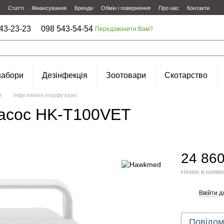
Статті
Фінансування
Бренди
Обмін і повернення
Про нас
Контакти
43-23-23
098 543-54-54
Передзвонити Вам?
набори
Дезінфекція
Зоотовари
Скотарство
я
Інфузомати (перфузори)
насос HK-T100VET
24 860
Немає в наявн
Ввійти
д
%
Повідом