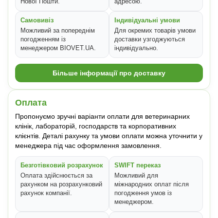
Нової Пошти.
адресою.
Самовивіз
Індивідуальні умови
Можливий за попереднім
Для окремих товарів умови
погодженням із
доставки узгоджуються
менеджером BIOVET.UA.
індивідуально.
Більше інформації про доставку
Оплата
Пропонуємо зручні варіанти оплати для ветеринарних
клінік, лабораторій, господарств та корпоративних
клієнтів. Деталі рахунку та умови оплати можна уточнити у
менеджера під час оформлення замовлення.
Безготівковий розрахунок
SWIFT переказ
Оплата здійснюється за
Можливий для
рахунком на розрахунковий
міжнародних оплат після
рахунок компанії.
погодження умов із
менеджером.