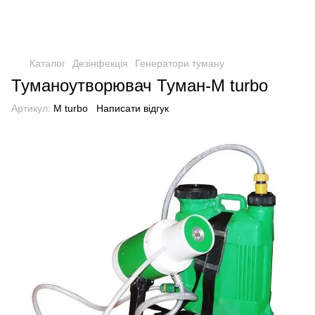
Каталог
Дезінфекція
Генератори туману
Туманоутворювач Туман-М turbo
Артикул:
М turbo
Написати відгук