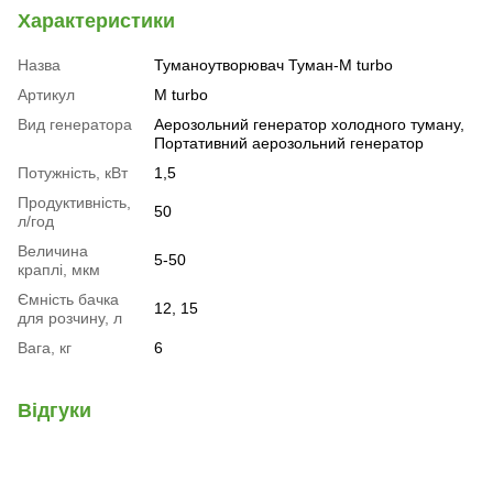
Характеристики
Назва
Туманоутворювач Туман-М turbo
Артикул
М turbo
Вид генератора
Аерозольний генератор холодного туману,
Портативний аерозольний генератор
Потужність, кВт
1,5
Продуктивність,
50
л/год
Величина
5-50
краплі, мкм
Ємність бачка
12, 15
для розчину, л
Вага, кг
6
Відгуки