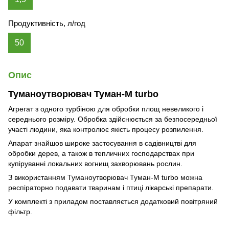
Продуктивність, л/год
50
Опис
Туманоутворювач Туман-М turbo
Агрегат з одного турбіною для обробки площ невеликого і
середнього розміру. Обробка здійснюється за безпосередньої
участі людини, яка контролює якість процесу розпилення.
Апарат знайшов широке застосування в садівництві для
обробки дерев, а також в тепличних господарствах при
купіруванні локальних вогнищ захворювань рослин.
З використанням Туманоутворювач Туман-М turbo можна
респіраторно подавати тваринам і птиці лікарські препарати.
У комплекті з приладом поставляється додатковий повітряний
фільтр.