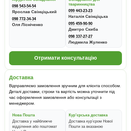
тваринництва
098 543-54-54
099 443-23-23
Ярослав Свінціцький
Наталія Свінціцька
098 772-34-34
095 459-90-90
Оля Лісніченко
Дмитро Скиба
098 337-27-27
Людмила Жуленко
Отримати консультацію
Доставка
Відправляємо замовлення зручним для клієнта способом.
Деталі доставки, строки та вартість можна уточнити під
час оформлення замовлення або консультації з
менеджером.
Нова Пошта
Кур’єрська доставка
Доставка у найближче
Доставка кур’єром Нової
відділення або поштомат
Пошти за вказаною