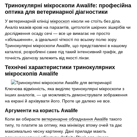
Тринокулярні мікроскопи Awalife: професійна
оптика для ветеринарної діагностики
У ветеринарній клініці
мікроскоп
ніколи не стоїть без діла.
Аналіз мазків крові на паразитів, цитологія шкірних зішкрібів чи
дослідження осаду сечі — все це вимагає не просто
«збільшення», а ідеальної чіткості по всьому полю зору.
Тринокулярні мікроскопи Awalife, що представлені в нашому
каталозі, розроблені саме під такий інтенсивний графік, де
точність діагнозу залежить від якості лінзи.
Технічні характеристики тринокулярних
мікроскопів Awalife
Ключова відмінність, яка виділяє тринокулярні мікроскопи з
інших аналогів, — це можливість демонструвати зображення
на екрані й архівувати його. Проте це далеко не все.
Аргументи на користь Awalife
Коли ви обираєте
ветеринарне обладнання Awalife
такого
типу, то платите за оптику, яка мінімізує втому очей та дає
максимально чесну картинку. Дані прилади мають