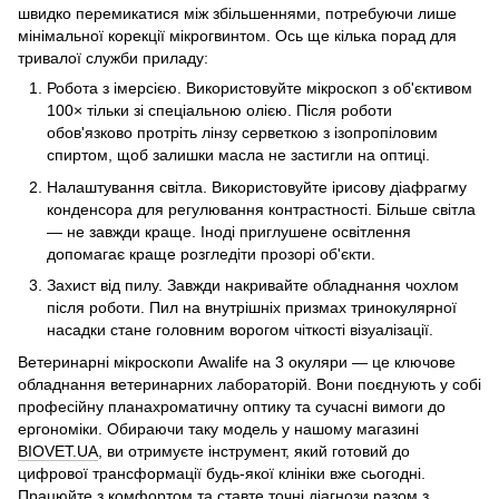
швидко перемикатися між збільшеннями, потребуючи лише
мінімальної корекції мікрогвинтом. Ось ще кілька порад для
тривалої служби приладу:
Робота з імерсією. Використовуйте мікроскоп з об'єктивом
100× тільки зі спеціальною олією. Після роботи
обов'язково протріть лінзу серветкою з ізопропіловим
спиртом, щоб залишки масла не застигли на оптиці.
Налаштування світла. Використовуйте ірисову діафрагму
конденсора для регулювання контрастності. Більше світла
— не завжди краще. Іноді приглушене освітлення
допомагає краще розгледіти прозорі об'єкти.
Захист від пилу. Завжди накривайте обладнання чохлом
після роботи. Пил на внутрішніх призмах тринокулярної
насадки стане головним ворогом чіткості візуалізації.
Ветеринарні мікроскопи Awalife на 3 окуляри — це ключове
обладнання ветеринарних лабораторій. Вони поєднують у собі
професійну планахроматичну оптику та сучасні вимоги до
ергономіки. Обираючи таку модель у нашому магазині
BIOVET.UA
, ви отримуєте інструмент, який готовий до
цифрової трансформації будь-якої клініки вже сьогодні.
Працюйте з комфортом та ставте точні діагнози разом з