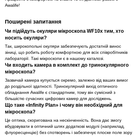
Awalife!
Поширені запитання
Чи підійдуть окуляри мікроскопа WF10х тим, хто
носить окуляри?
Так, широкопольні окуляри забезпечують достатній винос
зіниці, що робить роботу комфортною для всіх співробітників
лабораторії. Такі мікроскопи є в нашому каталозі.
Чи входить камера в комплект до тринокулярного
мікроскопа?
Зазвичай камера купується окремо, залежно від ваших вимог
до роздільної здатності. Тринокулярний вихід оптичного
обладнання Awalife є стандартним, тому він сумісний з
більшістю сучасних цифрових камер для досліджень.
Що таке «Infinity Plan» і чому він необхідний для
мікроскопа?
Це оптика, скоригована на нескінченність. Вона дає змогу
вбудовувати в оптичний шлях додаткові модулі (наприклад,
флуоресценцію) без спотворень і забезпечує плоске поле зору