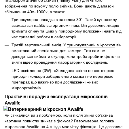
планахроматичні об'єктиви (Infinity Plan) для чіткого
зображення по всьому полю знімка. Вони дають діапазон
збільшення 40x–1000х, а також:
Тринокулярна насадка з нахилом 30°. Такий кут нахилу
вважається найбільш ергономічним. Він дозволяє лікарю
тримати спину та шию у природному положенні навіть під
час тривалої роботи в лабораторії.
Третій вертикальний вихід. У
тринокулярний мікроскоп
він
вмонтований спеціально для камери. Тож вам не
доведеться виймати окуляр, коли треба зробити фото чи
зняти відео проведення лабораторних досліджень.
LED-освітлення (3W). «Холодне» світло не спотворює
природні кольори забарвленого мазка і не перегріває
препарат, що важливо при дослідженні живих
мікроорганізмів.
Практичні поради з експлуатації мікроскопів
Awalife
Чи стикалися ви з проблемою, коли після зміни об'єктива
картинка повністю зникає з фокуса? Револьверна головка
мікроскопа Awalife на 4 гнізда має чітку фіксацію. Це дозволяє