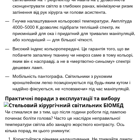
сконцентрувати світло в глибоких ранах, мінімізуючи ризик
затінення від рук хірурга чи голови асистента.
Гнучке налаштування кольорової температури. Амплітуда
4000–5000 К дозволяє підібрати тепліший спектр, як
приємніший для ока і придатний для тривалих маніпуляцій,
або холодніший — для більшої чіткості.
Високий індекс кольоропередачі. Це гарантія того, що ви
побачите запалену тканину чи некроз саме в тому кольорі,
яким він є насправді, а не в «мертвотно-синьому» спектрі
дешевих ламп.
Мобільність пантографа. Світильники з рухомим
кронштейном легко позиціонуються під будь-яким кутом і
надійно фіксуються, не «сповзаючи» під час маніпуляцій.
Практичні поради з експлуатації та вибору
Чи стикалися ви з тим, що після години роботи під лампою
починає боліти голова? Часто це наслідок неправильної
температури світла або занадто жорсткого контрасту. Ось
кілька порад, як цього уникнути:
Користуйтеся рівнями налаштування. Не тримайте лампу