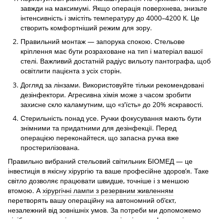
завжди на максимумі. Якщо операція поверхнева, знизьте
інтенсивність і змістіть температуру до 4000–4200 К. Це
створить комфортніший режим для зору.
Правильний монтаж — запорука спокою. Стельове
кріплення має бути розраховане на тип і матеріал вашої
стелі. Важливий достатній радіус вильоту пантографа, щоб
освітлити пацієнта з усіх сторін.
Догляд за лінзами. Використовуйте тільки рекомендовані
дезінфектори. Агресивна хімія може з часом зробити
захисне скло каламутним, що «з'їсть» до 20% яскравості.
Стерильність понад усе. Ручки фокусування мають бути
знімними та придатними для дезінфекції. Перед
операцією переконайтеся, що запасна ручка вже
простерилізована.
Правильно вибраний стельовий світильник БІОМЕД — це
інвестиція в якісну хірургію та ваше професійне здоров’я. Таке
світло дозволяє працювати швидше, точніше і з меншою
втомою. А
хірургічні лампи з резервним живленням
перетворять вашу операційну на автономний об’єкт,
незалежний від зовнішніх умов. За потреби ми допоможемо