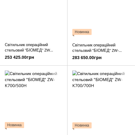
Новинка
Світильник операційний
Світильник операційний
стельовий "БІОМЕД" ZW
стельовий "БІОМЕД" ZW-
700/500D
700/700D
253 425.00грн
283 650.00грн
Новинка
Новинка