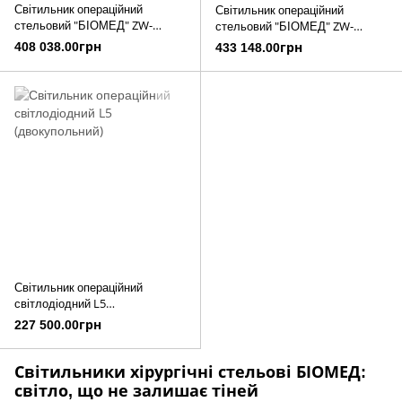
Світильник операційний
Світильник операційний
стельовий "БІОМЕД" ZW-
стельовий "БІОМЕД" ZW-
K700/500H
K700/700H
408 038.00грн
433 148.00грн
Світильник операційний
світлодіодний L5
(двокупольний)
227 500.00грн
Світильники хірургічні стельові БІОМЕД:
світло, що не залишає тіней