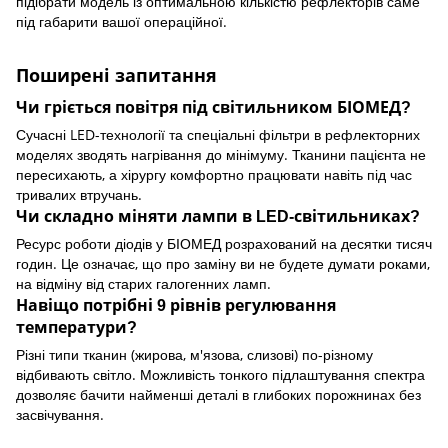
підібрати модель із оптимальною кількістю рефлекторів саме
під габарити вашої операційної.
Поширені запитання
Чи гріється повітря під світильником БІОМЕД?
Сучасні LED-технології та спеціальні фільтри в рефлекторних
моделях зводять нагрівання до мінімуму. Тканини пацієнта не
пересихають, а хірургу комфортно працювати навіть під час
тривалих втручань.
Чи складно міняти лампи в LED-світильниках?
Ресурс роботи діодів у БІОМЕД розрахований на десятки тисяч
годин. Це означає, що про заміну ви не будете думати роками,
на відміну від старих галогенних ламп.
Навіщо потрібні 9 рівнів регулювання
температури?
Різні типи тканин (жирова, м'язова, слизові) по-різному
відбивають світло. Можливість тонкого підлаштування спектра
дозволяє бачити найменші деталі в глибоких порожнинах без
засвічування.