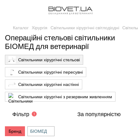
Каталог
Хірургія
Світильники хірургічні світлодіодні
Світиль
Операційні стельові світильники
БІОМЕД для ветеринарії
Світильники хірургічні стельові
Світильники хірургічні пересувні
Світильники хірургічні настінні
Світильники хірургічні з резервним живленням
Фільтр
За популярністю
1
Бренд
БІОМЕД