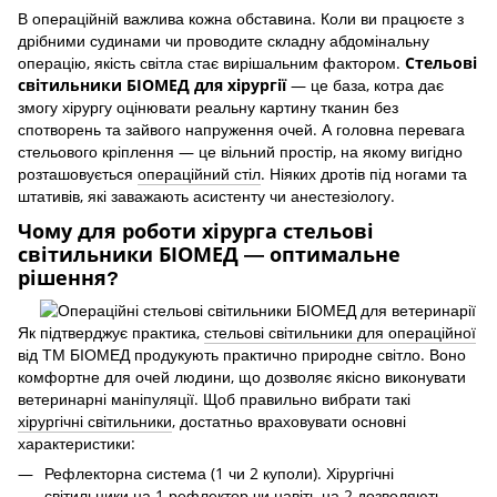
В операційній важлива кожна обставина. Коли ви працюєте з
дрібними судинами чи проводите складну абдомінальну
операцію, якість світла стає вирішальним фактором.
Стельові
— це база, котра дає
світильники БІОМЕД для хірургії
змогу хірургу оцінювати реальну картину тканин без
спотворень та зайвого напруження очей. А головна перевага
стельового кріплення — це вільний простір, на якому вигідно
розташовується
операційний стіл
. Ніяких дротів під ногами та
штативів, які заважають асистенту чи анестезіологу.
Чому для роботи хірурга стельові
світильники БІОМЕД — оптимальне
рішення?
Як підтверджує практика,
стельові світильники для операційної
від ТМ БІОМЕД продукують практично природне світло. Воно
комфортне для очей людини, що дозволяє якісно виконувати
ветеринарні маніпуляції. Щоб правильно вибрати такі
хірургічні світильники
, достатньо враховувати основні
характеристики:
Рефлекторна система (1 чи 2 куполи). Хірургічні
світильники на 1 рефлектор чи навіть на 2 дозволяють