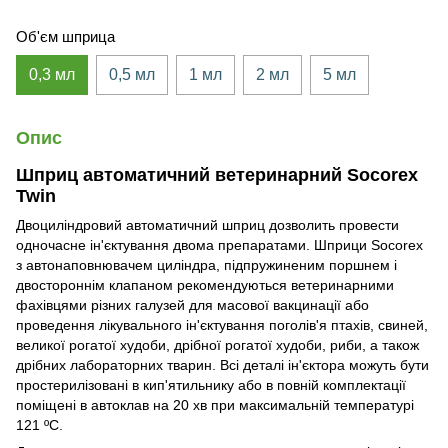
Об'єм шприца
0,3 мл
0,5 мл
1 мл
2 мл
5 мл
Опис
Шприц автоматичний ветеринарний Socorex
Twin
Двоциліндровий автоматичний шприц дозволить провести
одночасне ін'єктування двома препаратами. Шприци Socorex
з автонаповнювачем циліндра, підпружиненим поршнем і
двостороннім клапаном рекомендуються ветеринарними
фахівцями різних галузей для масової вакцинації або
проведення лікувального ін'єктування поголів'я птахів, свиней,
великої рогатої худоби, дрібної рогатої худоби, риби, а також
дрібних лабораторних тварин. Всі деталі ін'єктора можуть бути
простерилізовані в кип'ятильнику або в повній комплектації
поміщені в автоклав на 20 хв при максимальній температурі
121 ºC.