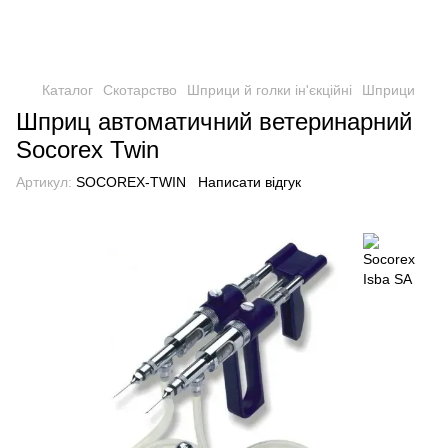
Каталог
Скотарство
Шприци й голки ін'єкційні
Шприци
Шприц автоматичний ветеринарний
Socorex Twin
Артикул:
SOCOREX-TWIN
Написати відгук