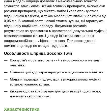
Дана модель шприца дозволяє з максимальною точністю і
зручністю здійснювати ін'єкції всіляких препаратів, включаючи
розчини препаратів, що містять залізо і характеризуються
підвищеною в'язкістю, а також маслянисті вітаміни об'ємом від
0,05 мл. В клапані розташовані сталеві кульки, які гарантують
підвищену надійність приладу. Дозування розчинів
регулюється за допомогою мікрометрової дозувальної муфти і
встановлюваного кільця. Циліндр ін'єктора виконаний з
подряпиностійкого шліфованого скла. При пошкодженні
поміняти циліндр не складе труднощів.
Особливості шприца Socorex Twin
Корпус ін'єктора виготовлений з високоякісного металу і
пластика.
Скляний циліндр характеризується підвищеною міцністю.
Медичні препарати дозуються з використанням муфти і
встановлюваного кільця.
Двоциліндрова конструкція для двох ін'єкцій одночасно,
дозволить скоротити час.
Характеристики