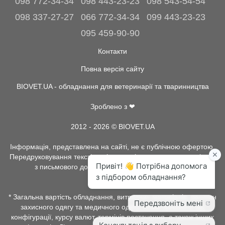
098 772-34-34
098 443-23-23
098 543-54-54
098 337-27-27
066 772-34-34
099 443-23-23
095 459-90-90
Контакти
Повна версія сайту
BIOVET.UA - обладнання для ветеринарії та тваринництва
Зроблено з ❤
2012 - 2026 © BIOVET.UA
Інформація, представлена на сайті, не є публічною офертою.
Передруковування текстів та інше копіювання, можливо тільки
з письмового дозволу адміністрації BIOVET.UA.
* Загальна вартість обладнання, витратних матеріалів, рентген
захисного одягу та медичного одягу, може залежати від
конфігурації, курсу валют, термінів постачання, а також інших