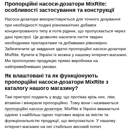
Пропорційні насоси-дозатори MixRite:
особливості застосування та конструкції
Насоси-дозатори використовуються для точного дозування
при необхідності подачі різноманітних добавок
концентрованого типу в потік рідини, що пропускається через
дані пристрої. Це дозволяє наситити пиття тварин
необхідними препаратами та добавками рівномірно.
Забезпечити це завдання здатні пропорційні насоси-дозатори
MixRite. Купити в Україні їх можна у нашому інтернет-магазині.
Ми пропонуємо продукцію прямо виробника на
найпривабливіших умовах.
Як влаштовані та як функціонують
пропорційні насоси-дозатори MixRite з
каталогу нашого магазину?
Такі пристрої подають у воду, що протікає крізь них, ліки,
вітаміни і мінерали пропорційно. Тому вони і називаються
пропорційні насоси-дозатори
. MixRite в Україні вважається
однією з найбільш гідних торгових марок за якістю та
функціональністю продукції, що випускається. У нашому
інтернет-магазині на неї стабільно високий попит.