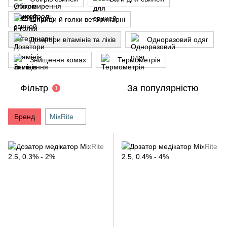
Шприци й голки ветеринарні
Дозатори вітамінів та ліків
Одноразовий одяг
Знищення комах
Термометрія
Фільтр
За популярністю
1
Бренд
MixRite