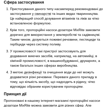
Сфера застосування
Пристосування даного типу насамперед рекомендовані до
застосування
у свинарстві
та інших видах тваринництва.
Це найкращий спосіб дозування вітамінів та ліків за чітко
встановленою формулою.
Крім того, пропорційні насоси-дозатори MixRite замовити
доречно для використання у землеробстві та садівництві.
Таким чином, дозуються поживні речовини, пестициди та
гербіциди через систему поливу.
У промисловості такі пристрої застосовують для
додавання миючих засобів, наприклад, на автомийці, в
хімічній промисловості, в машинобудуванні, друкарнях, а
також багатьох інших сферах виробництва.
З метою
дезінфекції
та очищення води до неї можуть
додаватися різні речовини. Переваги даного приладу в
тому, що кількість засобу, що надходить в рідину, чітко
відповідає обраним користувачем пропорціям.
Принцип дії
Пропоновані в нашому інтернет-магазині пропорційні насоси
дозатори
MixRite
можна замовити для різних сфер. Але