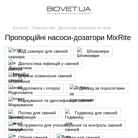
Каталог
Свинарство
Дозатори вітамінів та ліків
Пропорційні насоси-дозатори MixRite
УЗД сканери для свиней
Шпикоміри
Діагностика інфекцій у свиней
Штучне осіменіння свиней
Родопомога і опорос
Догляд за поросятами
Маркування та ідентифікація свиней
Поїлки для свиней
Годівниці для свиней
Інструменти для утихомирення та контроль свиней
Обігрів свиней
Ваги для свиней