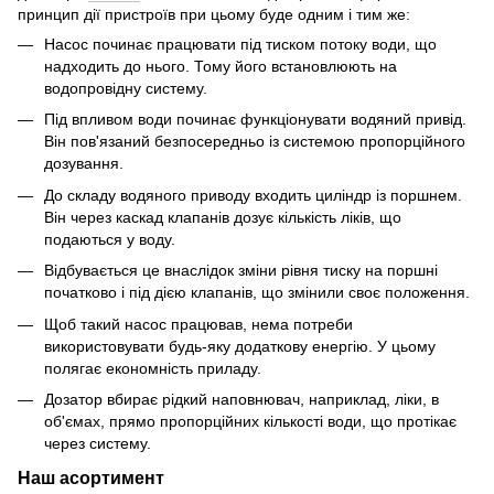
принцип дії пристроїв при цьому буде одним і тим же:
Насос починає працювати під тиском потоку води, що
надходить до нього. Тому його встановлюють на
водопровідну систему.
Під впливом води починає функціонувати водяний привід.
Він пов'язаний безпосередньо із системою пропорційного
дозування.
До складу водяного приводу входить циліндр із поршнем.
Він через каскад клапанів дозує кількість ліків, що
подаються у воду.
Відбувається це внаслідок зміни рівня тиску на поршні
початково і під дією клапанів, що змінили своє положення.
Щоб такий насос працював, нема потреби
використовувати будь-яку додаткову енергію. У цьому
полягає економність приладу.
Дозатор вбирає рідкий наповнювач, наприклад, ліки, в
об'ємах, прямо пропорційних кількості води, що протікає
через систему.
Наш асортимент