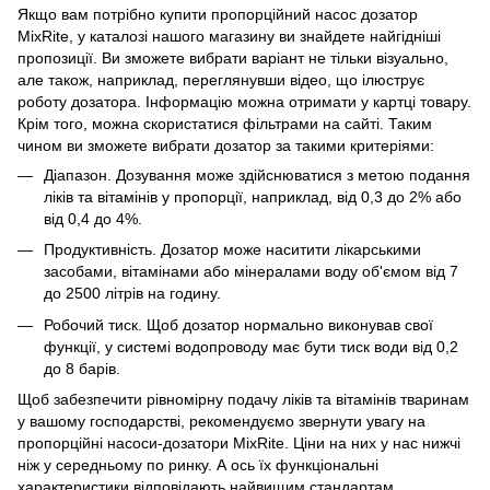
Якщо вам потрібно купити пропорційний насос дозатор
MixRite, у каталозі нашого магазину ви знайдете найгідніші
пропозиції. Ви зможете вибрати варіант не тільки візуально,
але також, наприклад, переглянувши відео, що ілюструє
роботу дозатора. Інформацію можна отримати у картці товару.
Крім того, можна скористатися фільтрами на сайті. Таким
чином ви зможете вибрати дозатор за такими критеріями:
Діапазон. Дозування може здійснюватися з метою подання
ліків та вітамінів у пропорції, наприклад, від 0,3 до 2% або
від 0,4 до 4%.
Продуктивність. Дозатор може наситити лікарськими
засобами, вітамінами або мінералами воду об'ємом від 7
до 2500 літрів на годину.
Робочий тиск. Щоб дозатор нормально виконував свої
функції, у системі водопроводу має бути тиск води від 0,2
до 8 барів.
Щоб забезпечити рівномірну подачу ліків та вітамінів тваринам
у вашому господарстві, рекомендуємо звернути увагу на
пропорційні насоси-дозатори MixRite. Ціни на них у нас нижчі
ніж у середньому по ринку. А ось їх функціональні
характеристики відповідають найвищим стандартам.