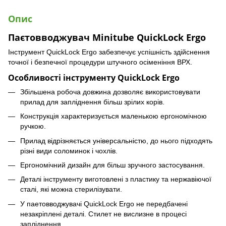
Опис
Паєтовводжувач Minitube QuickLock Ergo
Інструмент QuickLock Ergo забезпечує успішність здійснення
точної і безпечної процедури штучного осіменіння ВРХ.
Особливості інструменту QuickLock Ergo
Збільшена робоча довжина дозволяє використовувати
прилад для запліднення більш зрілих корів.
Конструкція характеризується маленькою ергономічною
ручкою.
Прилад відрізняється універсальністю, до нього підходять
різні види соломинок і чохлів.
Ергономічний дизайн для більш зручного застосування.
Деталі інструменту виготовлені з пластику та нержавіючої
сталі, які можна стерилізувати.
У паетовводжувачі QuickLock Ergo не передбачені
незакріплені деталі. Стилет не вислизне в процесі
запліднення.