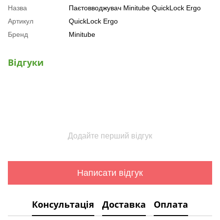
Назва
Паєтовводжувач Minitube QuickLock Ergo
Артикул
QuickLock Ergo
Бренд
Minitube
Відгуки
Додайте перший відгук
Написати відгук
Консультація
Доставка
Оплата