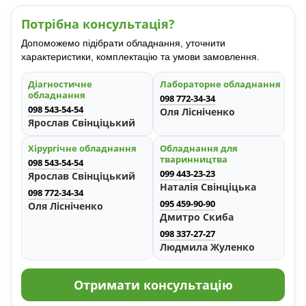
Потрібна консультація?
Допоможемо підібрати обладнання, уточнити
характеристики, комплектацію та умови замовлення.
Діагностичне
Лабораторне обладнання
обладнання
098 772-34-34
098 543-54-54
Оля Лісніченко
Ярослав Свінціцький
Хірургічне обладнання
Обладнання для
тваринництва
098 543-54-54
099 443-23-23
Ярослав Свінціцький
Наталія Свінціцька
098 772-34-34
095 459-90-90
Оля Лісніченко
Дмитро Скиба
098 337-27-27
Людмила Жуленко
Отримати консультацію