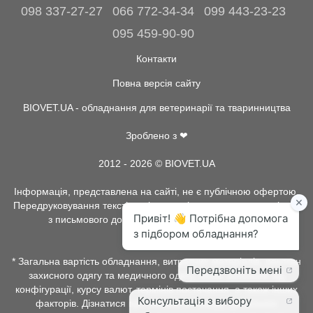
098 337-27-27
066 772-34-34
099 443-23-23
095 459-90-90
Контакти
Повна версія сайту
BIOVET.UA - обладнання для ветеринарії та тваринництва
Зроблено з ❤
2012 - 2026 © BIOVET.UA
Інформація, представлена на сайті, не є публічною офертою.
Передруковування текстів та інше копіювання, можливо тільки
з письмового дозволу адміністрації BIOVET.UA.
* Загальна вартість обладнання, витратних матеріалів, рентген
захисного одягу та медичного одягу, може залежати від
конфігурації, курсу валют, термінів постачання, а також інших
факторів. Дізнатися про наявність товару, детальних