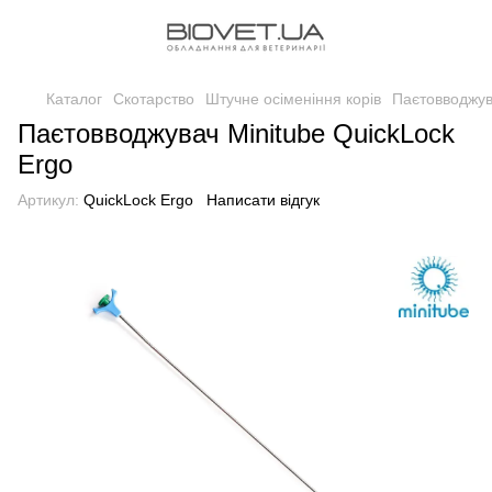
Каталог
Скотарство
Штучне осіменіння корів
Паєтовводжув
Паєтовводжувач Minitube QuickLock
Ergo
Артикул:
QuickLock Ergo
Написати відгук