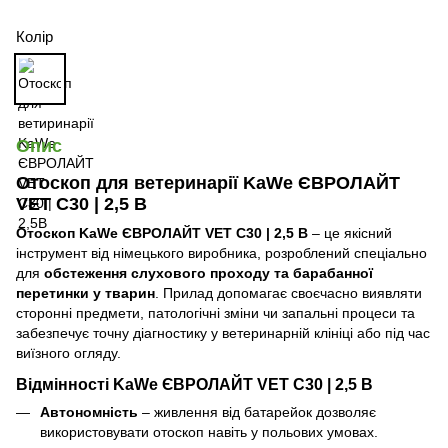
Колір
Опис
Отоскоп для ветеринарії KaWe ЄВРОЛАЙТ
VET C30 | 2,5 В
Отоскоп KaWe ЄВРОЛАЙТ VET C30 | 2,5 В
– це якісний
інструмент від німецького виробника, розроблений спеціально
для
обстеження слухового проходу та барабанної
перетинки у тварин
. Прилад допомагає своєчасно виявляти
сторонні предмети, патологічні зміни чи запальні процеси та
забезпечує точну діагностику у ветеринарній клініці або під час
виїзного огляду.
Відмінності KaWe ЄВРОЛАЙТ VET C30 | 2,5 В
Автономність
– живлення від батарейок дозволяє
використовувати отоскоп навіть у польових умовах.