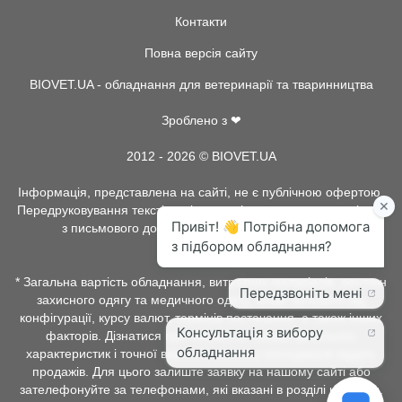
Контакти
Повна версія сайту
BIOVET.UA - обладнання для ветеринарії та тваринництва
Зроблено з ❤
2012 - 2026 © BIOVET.UA
Інформація, представлена на сайті, не є публічною офертою.
Передруковування текстів та інше копіювання, можливо тільки
з письмового дозволу адміністрації BIOVET.UA.
* Загальна вартість обладнання, витратних матеріалів, рентген
захисного одягу та медичного одягу, може залежати від
конфігурації, курсу валют, термінів постачання, а також інших
факторів. Дізнатися про наявність товару, детальних
характеристик і точної вартості можна у менеджерів відділу
продажів. Для цього залиште заявку на нашому сайті або
зателефонуйте за телефонами, які вказані в розділі контакти.