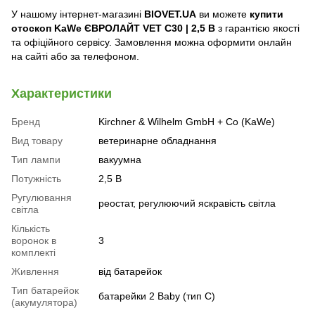
У нашому інтернет-магазині
BIOVET.UA
ви можете
купити
отоскоп KaWe ЄВРОЛАЙТ VET C30 | 2,5 В
з гарантією якості
та офіційного сервісу. Замовлення можна оформити онлайн
на сайті або за телефоном.
Характеристики
Бренд
Kirchner & Wilhelm GmbH + Co (KaWe)
Вид товару
ветеринарне обладнання
Тип лампи
вакуумна
Потужність
2,5 В
Ругулювання
реостат, регулюючий яскравість світла
світла
Кількість
воронок в
3
комплекті
Живлення
від батарейок
Тип батарейок
батарейки 2 Baby (тип C)
(акумулятора)