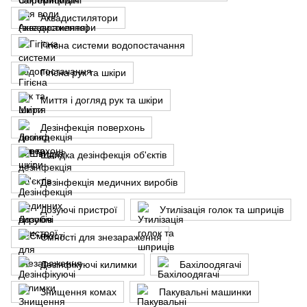
Аквадистилятори
Гігієна системи водопостачання
Гігієна рук та шкіри
Миття і догляд рук та шкіри
Дезінфекція поверхонь
Швидка дезінфекція об'єктів
Дезінфекція медичних виробів
Дозуючі пристрої
Утилізація голок та шприців
Ємності для знезараження
Дезінфікуючі килимки
Бахілоодягачі
Знищення комах
Пакувальні машинки