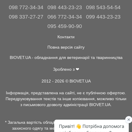
098 772-34-34
098 443-23-23
098 543-54-54
098 337-27-27
066 772-34-34
099 443-23-23
095 459-90-90
Контакти
Повна версія сайту
BIOVET.UA - обладнання для ветеринарії та тваринництва
Зроблено з ❤
2012 - 2026 © BIOVET.UA
Інформація, представлена на сайті, не є публічною офертою.
Передруковування текстів та інше копіювання, можливо тільки
з письмового дозволу адміністрації BIOVET.UA.
* Загальна вартість обладнання, витратних матеріалів, рентген
захисного одягу та медичного одягу, може залежати від