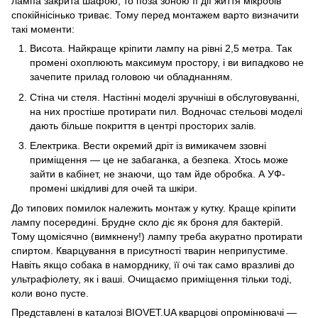
лампа закрита шафою, то поза зоною її дії життя мікробів
спокійнісінько триває. Тому перед монтажем варто визначити
такі моменти:
Висота. Найкраще кріпити лампу на рівні 2,5 метра. Так
промені охоплюють максимум простору, і ви випадково не
зачепите прилад головою чи обладнанням.
Стіна чи стеля. Настінні моделі зручніші в обслуговуванні,
на них простіше протирати пил. Водночас стельові моделі
дають більше покриття в центрі просторих залів.
Електрика. Вести окремий дріт із вимикачем ззовні
приміщення — це не забаганка, а безпека. Хтось може
зайти в кабінет, не знаючи, що там йде обробка. А УФ-
промені шкідливі для очей та шкіри.
До типових помилок належить монтаж у кутку. Краще кріпити
лампу посередині. Брудне скло діє як броня для бактерій.
Тому щомісячно (вимкнену!) лампу треба акуратно протирати
спиртом. Кварцування в присутності тварин неприпустиме.
Навіть якщо собака в наморднику, її очі так само вразливі до
ультрафіолету, як і ваші. Очищаємо приміщення тільки тоді,
коли воно пусте.
Представлені в каталозі
BIOVET.UA кварцові опромінювачі —