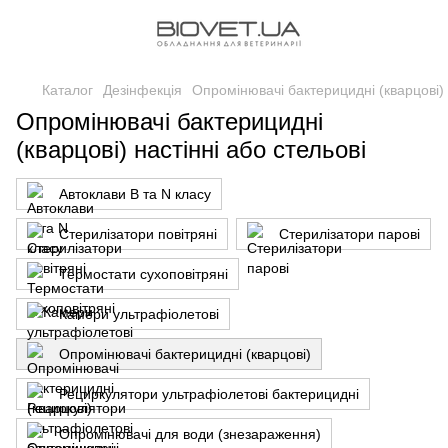
Каталог
Дезінфекція
Опромінювачі бактерицидні (кварцові)
Опромінювачі бактерицидні
(кварцові) настінні або стельові
Автоклави B та N класу
Стерилізатори повітряні
Стерилізатори парові
Термостати сухоповітряні
Камери ультрафіолетові
Опромінювачі бактерицидні (кварцові)
Рециркулятори ультрафіолетові бактерицидні
Опромінювачі для води (знезараження)