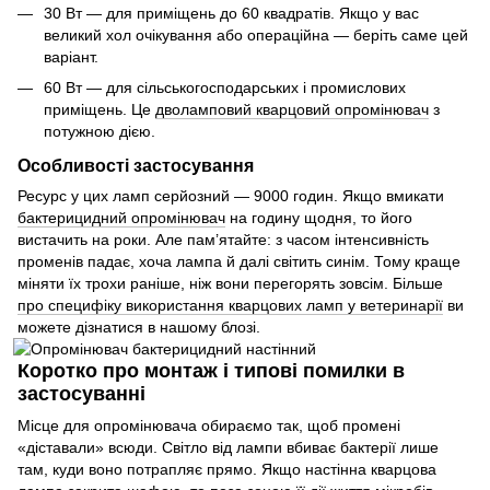
30 Вт — для приміщень до 60 квадратів. Якщо у вас
великий хол очікування або операційна — беріть саме цей
варіант.
60 Вт — для сільськогосподарських і промислових
приміщень. Це
дволамповий кварцовий опромінювач
з
потужною дією.
Особливості застосування
Ресурс у цих ламп серйозний — 9000 годин. Якщо вмикати
бактерицидний опромінювач
на годину щодня, то його
вистачить на роки. Але пам’ятайте: з часом інтенсивність
променів падає, хоча лампа й далі світить синім. Тому краще
міняти їх трохи раніше, ніж вони перегорять зовсім. Більше
про специфіку використання кварцових ламп у ветеринарії
ви
можете дізнатися в нашому блозі.
Коротко про монтаж і типові помилки в
застосуванні
Місце для опромінювача обираємо так, щоб промені
«діставали» всюди. Світло від лампи вбиває бактерії лише
там, куди воно потрапляє прямо. Якщо настінна кварцова