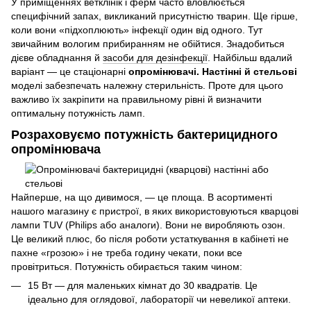
У приміщеннях ветклінік і ферм часто вловлюється
специфічний запах, викликаний присутністю тварин. Ще гірше,
коли вони «підхоплюють» інфекції один від одного. Тут
звичайним вологим прибиранням не обійтися. Знадобиться
дієве обладнання й
засоби для дезінфекції
. Найбільш вдалий
варіант — це стаціонарні
опромінювачі. Настінні й стельові
моделі забезпечать належну стерильність. Проте для цього
важливо їх закріпити на правильному рівні й визначити
оптимальну потужність ламп.
Розраховуємо потужність бактерицидного
опромінювача
Найперше, на що дивимося, — це площа. В асортименті
нашого магазину є пристрої, в яких використовуються кварцові
лампи TUV (Philips або аналоги). Вони не виробляють озон.
Це великий плюс, бо після роботи устаткування в кабінеті не
пахне «грозою» і не треба годину чекати, поки все
провітриться. Потужність обирається таким чином:
15 Вт — для маленьких кімнат до 30 квадратів. Це
ідеально для оглядової, лабораторії чи невеликої аптеки.