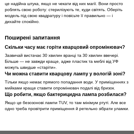
це надійна штука, якщо не чекати від них магії. Вони просто
роблять свою роботу: стерилізують те, куди світять. Оберіть
модель під свою квадратуру і повісьте її правильно — і
дихайте спокійно.
Поширені запитання
Скільки часу має горіти кварцовий опромінювач?
Зазвичай вистачає 30 хвилин вранці та 30 хвилин ввечері.
Більше — не завжди краще, адже пластик та меблі від УФ
можуть швидше «старіти».
Чи можна ставити кварцову лампу у вологій зоні?
Тільки якщо немає прямого попадання води. У приміщеннях з
мийками краще ставити опромінювач подалі від бризок.
Що робити, якщо бактерицидна лампа розбилася?
Якщо це безозонові лампи TUV, то там мінімум ртуті. Але все
одно треба провітрити приміщення й ретельно зібрати уламки.