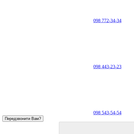
098 772-34-34
098 443-23-23
098 543-54-54
Передзвонити Вам?