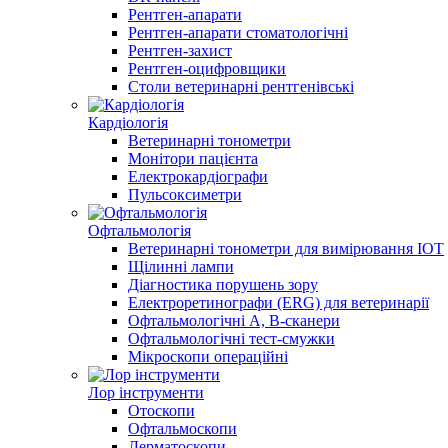
Рентген-апарати
Рентген-апарати стоматологічні
Рентген-захист
Рентген-оцифровщики
Столи ветеринарні рентгенівські
Кардіологія
Ветеринарні тонометри
Монітори пацієнта
Електрокардіографи
Пульсоксиметри
Офтальмологія
Ветеринарні тонометри для вимірювання ІОТ
Щілинні лампи
Діагностика порушень зору
Електроретинографи (ERG) для ветеринарії
Офтальмологічні A, B-сканери
Офтальмологічні тест-смужки
Мікроскопи операційні
Лор інструменти
Отоскопи
Офтальмоскопи
Дерматоскопи