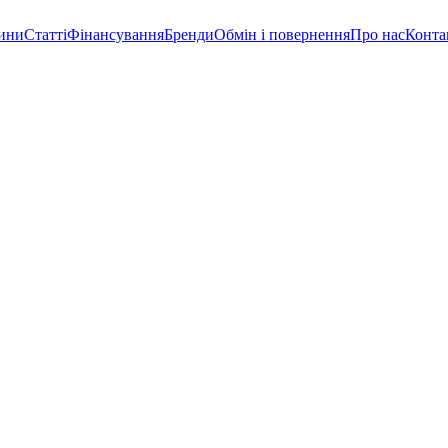
ини
Статті
Фінансування
Бренди
Обмін і повернення
Про нас
Конта