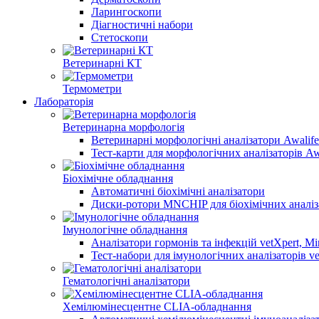
Ларингоскопи
Діагностичні набори
Стетоскопи
Ветеринарні КТ
Термометри
Лабораторія
Ветеринарна морфологія
Ветеринарні морфологічні аналізатори Awalife
Тест-карти для морфологічних аналізаторів Aw
Біохімічне обладнання
Автоматичні біохімічні аналізатори
Диски-ротори MNCHIP для біохімічних аналіз
Імунологічне обладнання
Аналізатори гормонів та інфекцій vetXpert, Mi
Тест-набори для імунологічних аналізаторів ve
Гематологічні аналізатори
Хемілюмінесцентне CLIA-обладнання