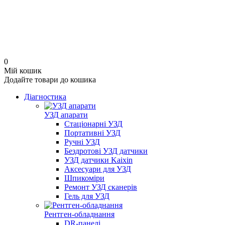
0
Мій кошик
Додайте товари до кошика
Діагностика
УЗД апарати
Стаціонарні УЗД
Портативні УЗД
Ручні УЗД
Бездротові УЗД датчики
УЗД датчики Kaixin
Аксесуари для УЗД
Шпикоміри
Ремонт УЗД сканерів
Гель для УЗД
Рентген-обладнання
DR-панелі