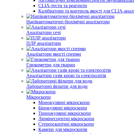
Автоматичні хемілюмінесцентні імуноаналіза
CLIA-тести та реагенти
Калібратори та контроль якості для CLIA-анал
Напівавтоматичні біохімічні аналізатори
Аналізатори сечі
ПЛР аналізатори
Аналізатори якості сперми
Глюкометри для тварин
Аналізатори газів крові та електролітів
Лабораторні фільтри для води
Мікроскопи
Монокулярні мікроскопи
Бінокулярні мікроскопи
Тринокулярні мікроскопи
Люмінесцентні мікроскопи
Стереоскопічні мікроскопи
Камери для мікроскопів