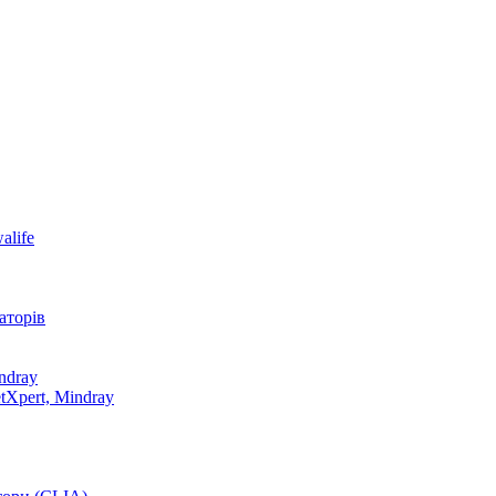
alife
аторів
ndray
tXpert, Mindray