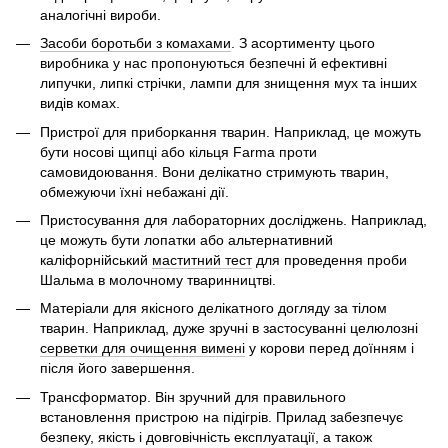
аналогічні вироби.
Засоби боротьби з комахами
. З асортименту цього
виробника у нас пропонуються безпечні й ефективні
липучки, липкі стрічки, лампи для знищення мух та інших
видів комах.
Пристрої для приборкання тварин. Наприклад, це можуть
бути носові щипці або кільця Farma проти
самовидоювання. Вони делікатно стримують тварин,
обмежуючи їхні небажані дії.
Пристосування для лабораторних досліджень. Наприклад,
це можуть бути лопатки або альтернативний
каліфорнійський
маститний тест
для проведення проби
Шальма в молочному тваринництві.
Матеріали для якісного делікатного догляду за тілом
тварин. Наприклад, дуже зручні в застосуванні целюлозні
серветки для очищення вимені
у корови перед доїнням і
після його завершення.
Трансформатор. Він зручний для правильного
встановлення пристрою на підігрів. Прилад забезпечує
безпеку, якість і довговічність експлуатації, а також