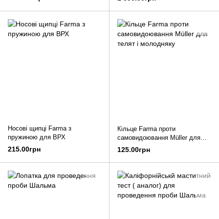
Носові щипці Farma з
Кільце Farma проти
пружиною для ВРХ
самовидоювання Müller для
телят і молодняку
215.00грн
125.00грн