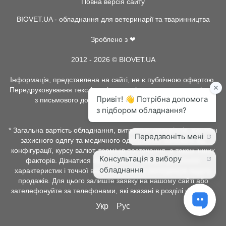
Повна версія сайту
BIOVET.UA - обладнання для ветеринарії та тваринництва
Зроблено з ❤
2012 - 2026 © BIOVET.UA
Інформація, представлена на сайті, не є публічною офертою.
Передруковування текстів та інше копіювання, можливо тільки
з письмового дозволу адміністрації BIOVET.UA.
* Загальна вартість обладнання, витратних матеріалів, рентген
захисного одягу та медичного одягу, може залежати від
конфігурації, курсу валют, термінів постачання, а також інших
факторів. Дізнатися про наявність товару, детальних
характеристик і точної вартості можна у менеджерів відділу
продажів. Для цього залиште заявку на нашому сайті або
зателефонуйте за телефонами, які вказані в розділі контакти.
Укр
Рус