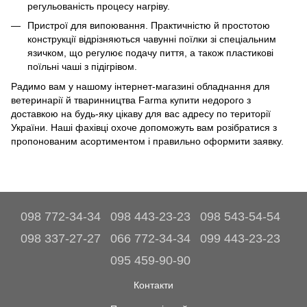
регульованість процесу нагріву.
Пристрої для випоювання. Практичністю й простотою
конструкції відрізняються чавунні поїлки зі спеціальним
язичком, що регулює подачу пиття, а також пластикові
поїльні чаші з підігрівом.
Радимо вам у нашому інтернет-магазині обладнання для
ветеринарії й тваринництва Farma купити недорого з
доставкою на будь-яку цікаву для вас адресу по території
України. Наші фахівці охоче допоможуть вам розібратися з
пропонованим асортиментом і правильно оформити заявку.
098 772-34-34
098 443-23-23
098 543-54-54
098 337-27-27
066 772-34-34
099 443-23-23
095 459-90-90
Контакти