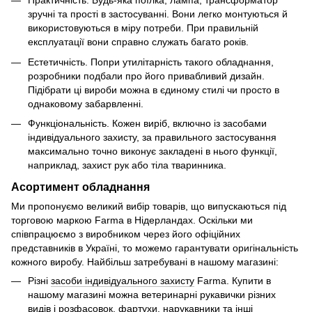
Практичність. Будь-яка поїлка, лампа, трансформатор
зручні та прості в застосуванні. Вони легко монтуються й
використовуються в міру потреби. При правильній
експлуатації вони справно служать багато років.
Естетичність. Попри утилітарність такого обладнання,
розробники подбали про його привабливий дизайн.
Підібрати ці вироби можна в єдиному стилі чи просто в
однаковому забарвленні.
Функціональність. Кожен виріб, включно із засобами
індивідуального захисту, за правильного застосування
максимально точно виконує закладені в нього функції,
наприклад, захист рук або тіла тваринника.
Асортимент обладнання
Ми пропонуємо великий вибір товарів, що випускаються під
торговою маркою Farma в Нідерландах. Оскільки ми
співпрацюємо з виробником через його офіційних
представників в Україні, то можемо гарантувати оригінальність
кожного виробу. Найбільш затребувані в нашому магазині:
Різні
засоби індивідуального захисту
Farma. Купити в
нашому магазині можна ветеринарні рукавички різних
видів і розфасовок, фартухи, нарукавники та інші