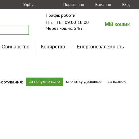
Порівняння
Укр
Рус
Бажання
Вхід
Графік роботи:
Пн.– Пт.: 09:00-18:00
Мій кошик
Через кошик: 24/7
Свинарство
Конярство
Енергонезалежність
за популярністю
спочатку дешевше
за назвою
Сортування: