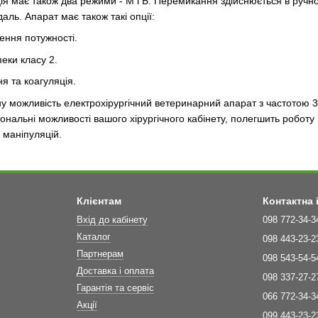
ляція має також два режими - М і Б. Перемикання здійснюється в руч
аль. Апарат має також такі опції:
ення потужності.
еки класу 2.
я та коагуляція.
у можливість електрохірургічний ветеринарний апарат з частотою 3
ональні можливості вашого хірургічного кабінету, полегшить роботу 
 маніпуляцій.
Клієнтам
Контактна
Вхід до кабінету
098 772-34-3
Каталог
098 443-23-2
Партнерам
098 543-54-5
Доставка і оплата
098 337-27-2
Гарантія та сервіс
066 772-34-3
Акції
099 443-23-2