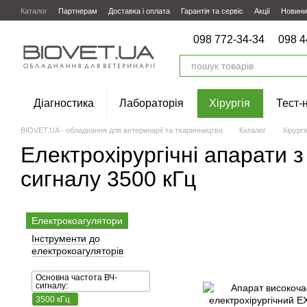
Перейти до основного контенту
Каталог
Партнерам
Доставка і оплата
Гарантія та сервіс
Акції
Новини
098 772-34-34
098 4
Діагностика
Лабораторія
Хірургія
Тест-
BIOVET.UA - обладнання для ветеринарії та тваринництва
Каталог
Хірургі
Електрохірургічні апарати 
сигналу 3500 кГц
Електрокоагулятори
Інструменти до
електрокоагуляторів
Основна частота ВЧ-
сигналу:
3500 кГц