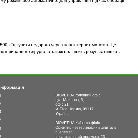
ному режимі або автоматично. Для управління під час операції
500 кГц купити недорого через наш інтернет-магазин. Це
ветеринарного хірурга, а також поліпшить результативність
 інформація
4
BIOVET.UA головний офіс
вул. Млинова, 5,
3
офіс 21
м. Біла Церква, 09117
4
Україна
7
BIOVET.UA Київська філія
Орієнтир - ветеринарний шпиталь
4
"Genesis"
3
Індустріальний провулок, 23,