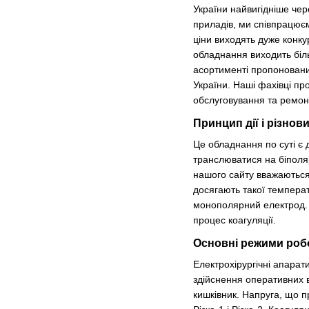
України найвигідніше че
приладів, ми співпрацюєм
ціни виходять дуже конку
обладнання виходить біл
асортименті пропонованих
України. Наші фахівці п
обслуговування та ремон
Принцип дії і різнов
Це обладнання по суті є
транслюватися на біполяр
нашого сайту вважаються 
досягають такої температ
монополярний електрод. А
процес коагуляції.
Основні режими робо
Електрохірургічні апарат
здійснення оперативних в
кишківник. Напруга, що 