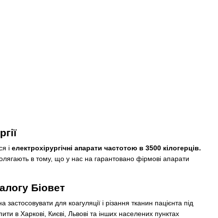
ргії
ся і
електрохірургічні апарати частотою в 3500 кілогерців.
олягають в тому, що у нас на гарантовано фірмові апарати
талогу Біовет
 застосовувати для коагуляції і різання тканин пацієнта під
пити в Харкові, Києві, Львові та інших населених пунктах