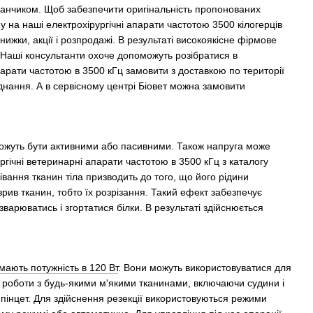
данчиком. Щоб забезпечити оригінальність пропонованих
 на наші електрохірургічні апарати частотою 3500 кілогерців
ижки, акції і розпродажі. В результаті високоякісне фірмове
 Наші консультанти охоче допоможуть розібратися в
парати частотою в 3500 кГц замовити з доставкою по території
днання. А в сервісному центрі Біовет можна замовити
 можуть бути активними або пасивними. Також напруга може
ргічні ветеринарні апарати частотою в 3500 кГц з каталогу
ання тканин тіла призводить до того, що його рідини
рив тканин, тобто їх розрізання. Такий ефект забезпечує
варюватись і згортатися білки. В результаті здійснюється
мають потужність в 120 Вт
. Вони можуть використовуватися для
ля роботи з будь-якими м'якими тканинами, включаючи судини і
пінцет. Для здійснення резекції використовуються режими