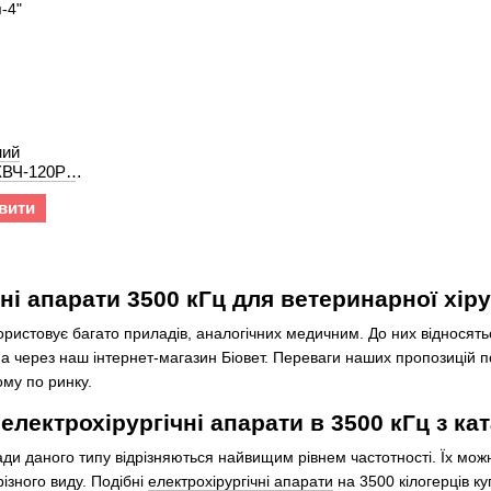
ний
ЕХВЧ-120РХ
вити
ні апарати 3500 кГц для ветеринарної хіру
ристовує багато приладів, аналогічних медичним. До них відносять
а через наш інтернет-магазин Біовет. Переваги наших пропозицій п
ому по ринку.
електрохірургічні апарати в 3500 кГц з ка
ди даного типу відрізняються найвищим рівнем частотності. Їх можна
ізного виду. Подібні
електрохірургічні апарати
на 3500 кілогерців ку