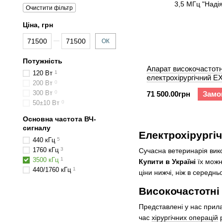
Очистити фільтр
Ціна, грн
Від Ціна, грн
До Ціна, грн
ОК
Потужність
Апарат високочастот
120 Вт
1
електрохiрургiчний 
200 Вт
0
3,5 МГц "Надія-4"
300 Вт
0
71 500.00грн
Замо
50±10 Вт
0
Основна частота ВЧ-
сигналу
Електрохірургіч
440 кГц
5
1760 кГц
3
Сучасна ветеринарія вико
3500 кГц
1
Купити в Україні
їх можн
440/1760 кГц
1
ціни нижчі, ніж в середнь
Високочастотні 
Представлені у нас прила
час
хірургічних операцій
р