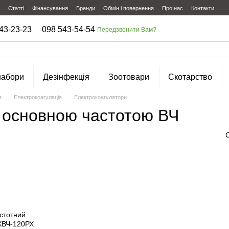
Статті
Фінансування
Бренди
Обмін і повернення
Про нас
Контакти
43-23-23
098 543-54-54
Передзвонити Вам?
набори
Дезінфекція
Зоотовари
Скотарство
я
Електрокоагуляція
Електрокоагулятори
з основною частотою ВЧ