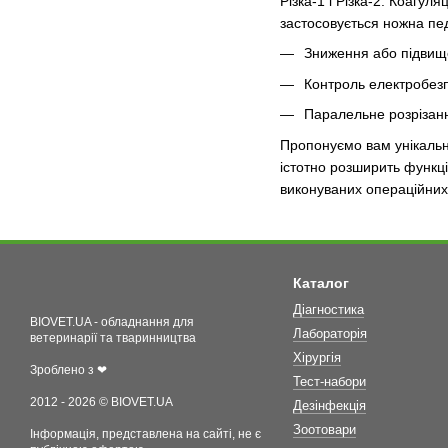
Різка-1 і Різка-2. Коагу
застосовується ножна пед
Зниження або підвищ
Контроль електробезп
Паралельне розрізанн
Пропонуємо вам унікальн
істотно розширить функці
виконуваних операційних
Каталог
Діагностика
BIOVET.UA - обладнання для
Лабораторія
ветеринарії та тваринництва
Хірургія
Зроблено з ❤
Тест-набори
2012 - 2026 © BIOVET.UA
Дезінфекція
Зоотовари
Інформація, представлена на сайті, не є