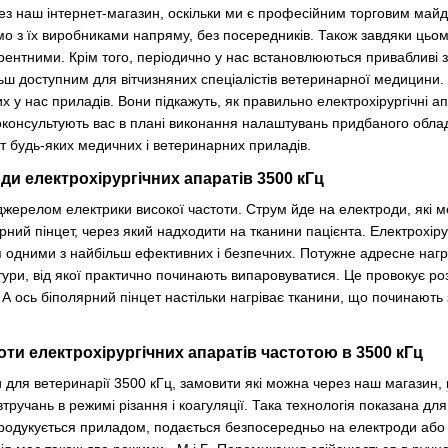
рез наш інтернет-магазин, оскільки ми є професійним торговим май
о з їх виробниками напряму, без посередників. Також завдяки цьому
рентними. Крім того, періодично у нас встановлюються привабливі зн
ьш доступним для вітчизняних спеціалістів ветеринарної медицини.
 у нас приладів. Вони підкажуть, як правильно електрохірургічні а
роконсультують вас в плані виконання налаштувань придбаного обла
т будь-яких медичних і ветеринарних приладів.
иди електрохірургічних апаратів 3500 кГц
 джерелом електрики високої частоти. Струм йде на електроди, які
ний пінцет, через який надходити на тканини пацієнта. Електрохіру
одними з найбільш ефективних і безпечних. Потужне адресне нагрів
ури, від якої практично починають випаровуватися. Це провокує роз
 ось біполярний пінцет настільки нагріває тканини, що починають з
ти електрохірургічних апаратів частотою в 3500 кГц
и для ветеринарії 3500 кГц, замовити які можна через наш магазин,
тручань в режимі різання і коагуляції. Така технологія показана д
продукується приладом, подається безпосередньо на електроди або 