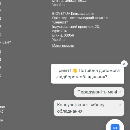
м. Біла Церква, 09117
4
Україна
7
BIOVET.UA Київська філія
Орієнтир - ветеринарний шпиталь
4
"Genesis"
3
Індустріальний провулок, 23,
офіс 204
0
м.Київ, 03056
Україна
и Вам?
Мапа проїзду
4
4
3
0
нал
ВО
ua