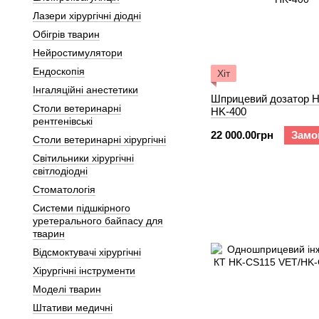
Лазери хірургічні діодні
Обігрів тварин
Нейростимулятори
Ендоскопія
Хіт
Інгаляційні анестетики
Шприцевий дозатор 
Столи ветеринарні
HK-400
рентгенівські
22 000.00грн
Замо
Столи ветеринарні хірургічні
Світильники хірургічні
світлодіодні
Стоматологія
Системи підшкірного
уретерального байпасу для
тварин
Відсмоктувачі хірургічні
Хірургічні інструменти
Моделі тварин
Штативи медичні