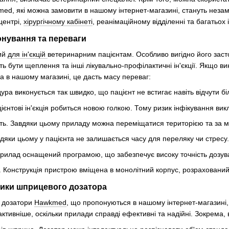
ed, які можна замовити в нашому інтернет-магазині, стануть незамін
центрі,
хірургічному кабінеті
, реанімаційному відділенні та багатьох 
онування та переваги
ий
для ін'єкцій
ветеринарним пацієнтам. Особливо вигідно його засто
уть бути щеплення та інші лікувально-профілактичні ін'єкції. Якщо
а в нашому магазині, це дасть масу переваг:
ура виконується так швидко, що пацієнт не встигає навіть відчути бі
ієнтові ін'єкція робиться новою голкою. Тому ризик інфікування ви
ість. Завдяки цьому приладу можна переміщатися територією та за м
вдяки цьому у пацієнта не залишається часу для переляку чи стресу.
Прилад оснащений програмою, що забезпечує високу точність дозува
ть. Конструкція пристрою вміщена в монолітний корпус, розрахований
тики шприцевого дозатора
і дозатори
Hawkmed
, що пропонуються в нашому інтернет-магазині, 
активніше, оскільки прилади справді ефективні та надійні. Зокрема,