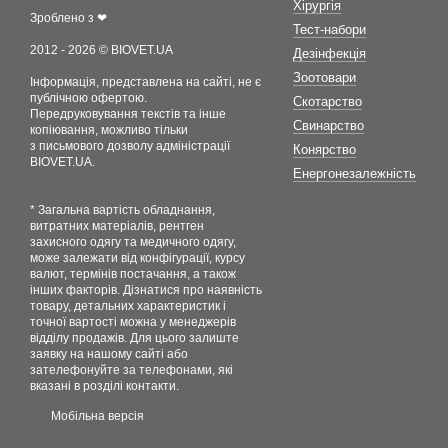
Хірургія
Зроблено з ❤
Тест-набори
2012 - 2026 © BIOVET.UA
Дезінфекція
Зоотовари
Інформація, представлена на сайті, не є
публічною офертою.
Скотарство
Передруковування текстів та інше
Свинарство
копіювання, можливо тільки
з письмового дозволу адміністрації
Конярство
BIOVET.UA.
Енергонезалежність
* Загальна вартість обладнання,
витратних матеріалів, рентген
захисного одягу та медичного одягу,
може залежати від конфігурації, курсу
валют, термінів постачання, а також
інших факторів. Дізнатися про наявність
товару, детальних характеристик і
точної вартості можна у менеджерів
відділу продажів. Для цього залиште
заявку на нашому сайті або
зателефонуйте за телефонами, які
вказані в розділі контакти.
Мобільна версія