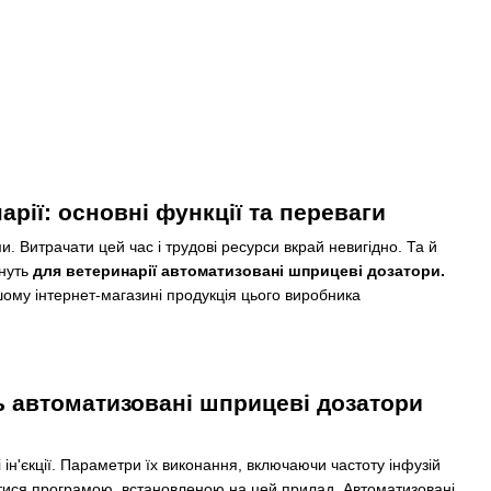
ії: основні функції та переваги
и. Витрачати цей час і трудові ресурси вкрай невигідно. Та й
ануть
для ветеринарії автоматизовані шприцеві дозатори.
шому інтернет-магазині продукція цього виробника
ь автоматизовані шприцеві дозатори
ін'єкції. Параметри їх виконання, включаючи частоту інфузій
татися програмою, встановленою на цей прилад. Автоматизовані