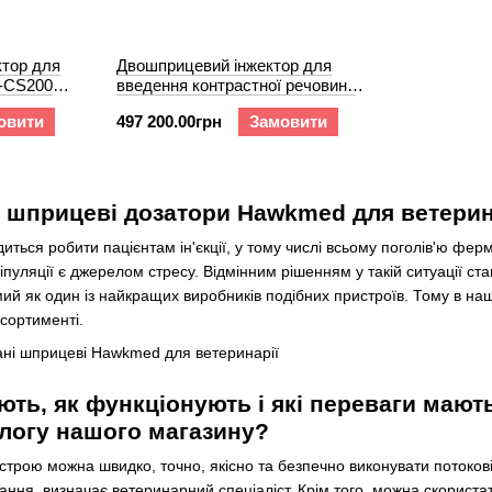
тор для
Двошприцевий інжектор для
-CS200
введення контрастної речовини
HK-CD200 Vet/HK-CD115 Vet
овити
497 200.00грн
Замовити
 шприцеві дозатори Hawkmed для ветеринар
иться робити пацієнтам ін'єкції, у тому числі всьому поголів'ю ферм
ніпуляції є джерелом стресу. Відмінним рішенням у такій ситуації ст
ий як один із найкращих виробників подібних пристроїв. Тому в на
сортименті.
ть, як функціонують і які переваги мают
логу нашого магазину?
трою можна швидко, точно, якісно та безпечно виконувати потокові 
вання, визначає ветеринарний спеціаліст. Крім того, можна скорис