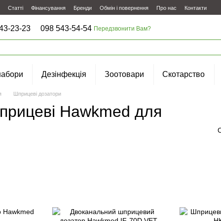
Статті
Фінансування
Бренди
Обмін і повернення
Про нас
Контакти
43-23-23
098 543-54-54
Передзвонити Вам?
набори
Дезінфекція
Зоотовари
Скотарство
я
Шприцеві дозатори
шприцеві Hawkmed для