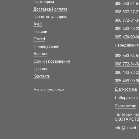
Партнерам
098 543-54-5
Доставка і оплата
098 337-27-2
Гарантія та сервіс
066 772-34-3
Акції
099 443-23-2
Новини
095 459-90-9
Статті
Передзвонит
Фінансування
Бренди
098 543-54-5
Обмін і повернення
098 772-34-3
Про нас
098 443-23-2
Контакти
095 459-90-9
Діагностика
Ми в соцмережах
Лабораторія
Скотарство
Телеграм ка
СКОТАРСТ
info@biovet.