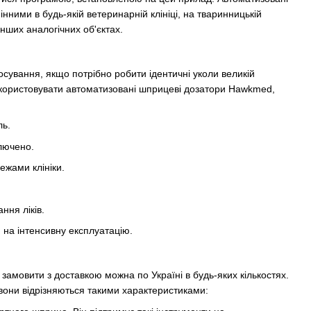
ними в будь-якій ветеринарній клініці, на тваринницькій
інших аналогічних об'єктах.
сування, якщо потрібно робити ідентичні уколи великій
 використовувати автоматизовані шприцеві дозатори Hawkmed,
ль.
ключено.
ежами клініки.
ння ліків.
 на інтенсивну експлуатацію.
замовити з доставкою можна по Україні в будь-яких кількостях.
 вони відрізняються такими характеристиками: