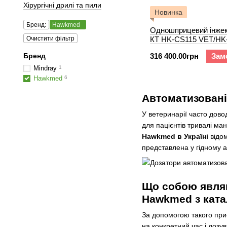
Хірургічні дрилі та пили
Новинка
Бренд:
Hawkmed
Одношприцевий інжек
Очистити фільтр
КТ HK-CS115 VET/HK
VET
Бренд
316 400.00грн
Зам
Mindray
1
Hawkmed
6
Автоматизовані
У ветеринарії часто довод
для пацієнтів тривалі ма
Hawkmed в Україні
відом
представлена у гідному а
Що собою являю
Hawkmed з ката
За допомогою такого прис
на конкретний час і дозу