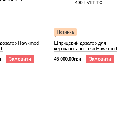
Новинка
дозатор Hawkmed
Шприцевий дозатор для
ET
керованої анестезії Hawkmed
HK-400Ⅲ VET TCI
н
Замовити
45 000.00грн
Замовити