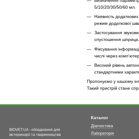
Визначення параметрі
5/10/20/30/50/60 мл.
Наявність додаткових
режим додаткової шви
Застосування звукових
спустошення шприца
Фіксування інформації
числі через комп'юте
Високий рівень автон
стандартними характ
Пропонуємо у нашому інт
Такий пристрій стане спр
Каталог
Діагностика
BIOVET.UA - обладнання для
Лабораторія
ветеринарії та тваринництва