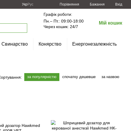
Порівняння
Укр
Рус
Бажання
Вхід
Графік роботи:
Пн.– Пт.: 09:00-18:00
Мій кошик
Через кошик: 24/7
Свинарство
Конярство
Енергонезалежність
за популярністю
спочатку дешевше
за назвою
Сортування: