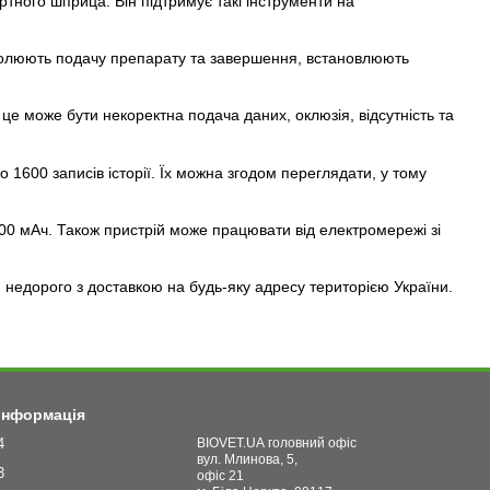
тного шприца. Він підтримує такі інструменти на
тролюють подачу препарату та завершення, встановлюють
 це може бути некоректна подача даних, оклюзія, відсутність та
о 1600 записів історії. Їх можна згодом переглядати, у тому
00 мАч. Також пристрій може працювати від електромережі зі
недорого з доставкою на будь-яку адресу територією України.
 інформація
4
BIOVET.UA головний офіс
вул. Млинова, 5,
3
офіс 21