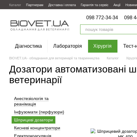
Перейти до основного контенту
Каталог
Партнерам
Доставка і оплата
Гарантія та сервіс
Акції
Новини
098 772-34-34
098 4
Діагностика
Лабораторія
Хірургія
Тест-
BIOVET.UA - обладнання для ветеринарії та тваринництва
Каталог
Хірургі
Дозатори автоматизовані 
ветеринарії
Анестезіологія та
реанімація
Інфузомати (перфузори)
Шприцеві дозатори
Кисневі концентратори
Електрокоагуляція