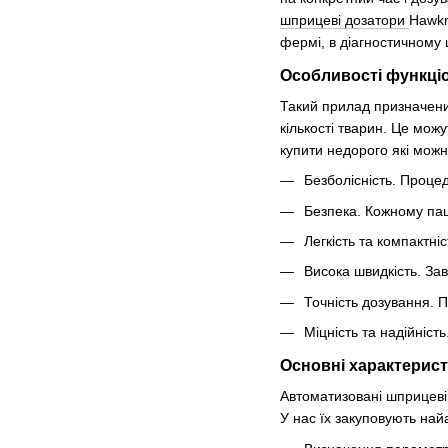
шприцеві дозатори
Hawkm
фермі, в діагностичному 
Особливості функці
Такий прилад призначен
кількості тварин. Це мож
купити недорого які можн
Безболісність. Процед
Безпека. Кожному пац
Легкість та компактн
Висока швидкість. За
Точність дозування. 
Міцність та надійніс
Основні характерис
Автоматизовані шприцев
У нас їх закуповують най