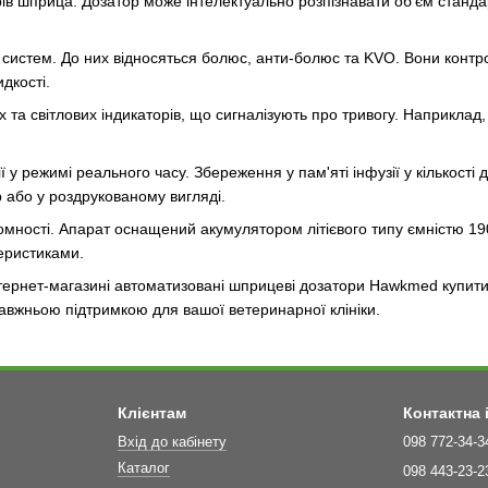
в шприца. Дозатор може інтелектуально розпізнавати об'єм стандар
 систем. До них відносяться болюс, анти-болюс та KVO. Вони кон
дкості.
 та світлових індикаторів, що сигналізують про тривогу. Наприклад,
.
 у режимі реального часу. Збереження у пам'яті інфузії у кількості д
р або у роздрукованому вигляді.
омності. Апарат оснащений акумулятором літієвого типу ємністю 19
еристиками.
ернет-магазині автоматизовані шприцеві дозатори Hawkmed купити 
авжньою підтримкою для вашої ветеринарної клініки.
Клієнтам
Контактна
Вхід до кабінету
098 772-34-3
Каталог
098 443-23-2