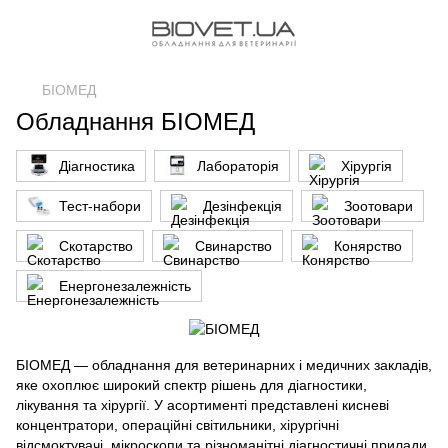
БІОМЕД
Обладнання БІОМЕД
Діагностика
Лабораторія
Хірургія
Тест-набори
Дезінфекція
Зоотовари
Скотарство
Свинарство
Конярство
Енергонезалежність
БІОМЕД — обладнання для ветеринарних і медичних закладів,
яке охоплює широкий спектр рішень для діагностики,
лікування та хірургії. У асортименті представлені кисневі
концентратори, операційні світильники, хірургічні
відсмоктувачі, мікроскопи та різноманітні діагностичні прилади,