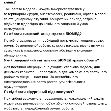
клінік?
Так, багато моделей можуть використовуватися у
ветеринарній хірургії, анестезіології, реанімації, офтальмології
та стаціонарному лікуванні. Конкретний прилад потрібно
підбирати відповідно до клінічного завдання й умов
експлуатації.
Як обрати кисневий концентратор БІОМЕД?
Потрібно враховувати необхідний потік кисню, концентрацію,
режим безперервної роботи, кількість виходів, рівень шуму та
сумісність із наркозно-дихальним або іншим кисневим
обладнанням.
Який операційний світильник БІОМЕД краще обрати?
Для постійної операційної підходить стельова модель, для
декількох кабінетів — пересувна, а для компактного постійного
робочого місця — настінна. За нестабільного
електропостачання варто розглянути світильник з
акумулятором.
Як підібрати хірургічний відсмоктувач?
При виборі враховують продуктивність, максимальний вакуум,
можливість регулювання, об’єм збірних ємностей, рівень шуму,
мобільність і передбачений режим роботи.