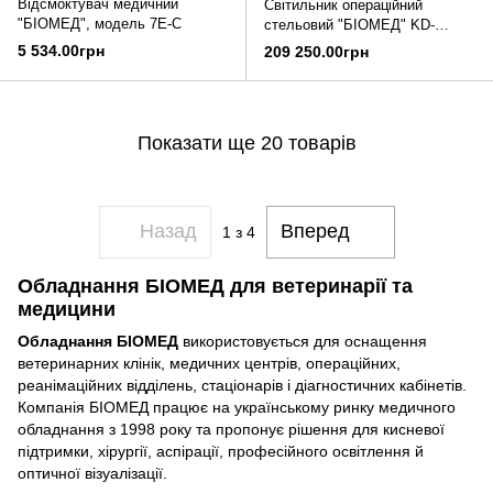
Відсмоктувач медичний
Світильник операційний
"БІОМЕД", модель 7E-С
стельовий "БІОМЕД" KD-
2072D-2
5 534.00грн
209 250.00грн
Показати ще 20 товарів
Назад
Вперед
1
з 4
Обладнання БІОМЕД для ветеринарії та
медицини
Обладнання БІОМЕД
використовується для оснащення
ветеринарних клінік, медичних центрів, операційних,
реанімаційних відділень, стаціонарів і діагностичних кабінетів.
Компанія БІОМЕД працює на українському ринку медичного
обладнання з 1998 року та пропонує рішення для кисневої
підтримки, хірургії, аспірації, професійного освітлення й
оптичної візуалізації.