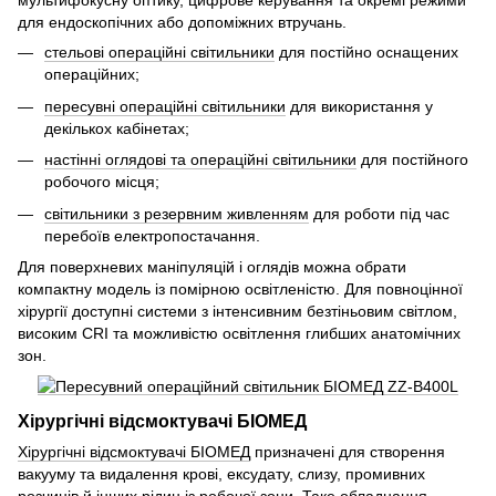
мультифокусну оптику, цифрове керування та окремі режими
для ендоскопічних або допоміжних втручань.
стельові операційні світильники
для постійно оснащених
операційних;
пересувні операційні світильники
для використання у
декількох кабінетах;
настінні оглядові та операційні світильники
для постійного
робочого місця;
світильники з резервним живленням
для роботи під час
перебоїв електропостачання.
Для поверхневих маніпуляцій і оглядів можна обрати
компактну модель із помірною освітленістю. Для повноцінної
хірургії доступні системи з інтенсивним безтіньовим світлом,
високим CRI та можливістю освітлення глибших анатомічних
зон.
Хірургічні відсмоктувачі БІОМЕД
Хірургічні відсмоктувачі БІОМЕД
призначені для створення
вакууму та видалення крові, ексудату, слизу, промивних