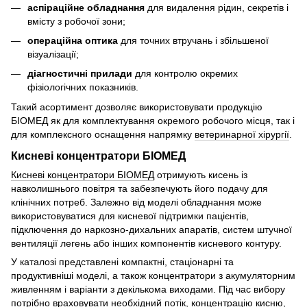
аспіраційне обладнання
для видалення рідин, секретів і
вмісту з робочої зони;
операційна оптика
для точних втручань і збільшеної
візуалізації;
діагностичні прилади
для контролю окремих
фізіологічних показників.
Такий асортимент дозволяє використовувати продукцію
БІОМЕД як для комплектування окремого робочого місця, так і
для комплексного оснащення напрямку
ветеринарної хірургії
.
Кисневі концентратори БІОМЕД
Кисневі концентратори БІОМЕД
отримують кисень із
навколишнього повітря та забезпечують його подачу для
клінічних потреб. Залежно від моделі обладнання може
використовуватися для кисневої підтримки пацієнтів,
підключення до наркозно-дихальних апаратів, систем штучної
вентиляції легень або інших компонентів кисневого контуру.
У каталозі представлені компактні, стаціонарні та
продуктивніші моделі, а також концентратори з акумуляторним
живленням і варіанти з декількома виходами. Під час вибору
потрібно враховувати необхідний потік, концентрацію кисню,