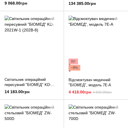
202B-3
2036D-2 (4500К)
9 068.00грн
134 385.00грн
Хіт
−9%
Світильник операційний
Відсмоктувач медичний
пересувний "БІОМЕД" KD-
"БІОМЕД", модель 7Е-А
2021W-1 (202B-8)
14 183.00грн
4 418.00грн
4 830.00грн