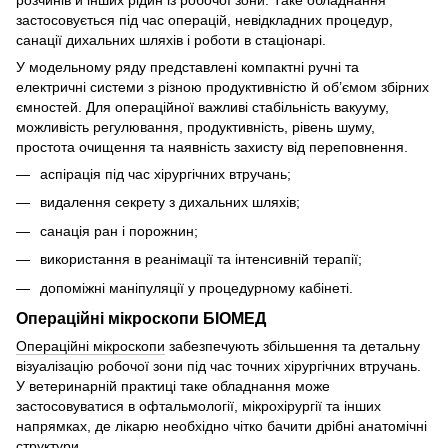
розчинів й інших рідин із робочої зони. Таке обладнання
застосовується під час операцій, невідкладних процедур,
санації дихальних шляхів і роботи в стаціонарі.
У модельному ряду представлені компактні ручні та
електричні системи з різною продуктивністю й об’ємом збірних
ємностей. Для операційної важливі стабільність вакууму,
можливість регулювання, продуктивність, рівень шуму,
простота очищення та наявність захисту від переповнення.
аспірація під час хірургічних втручань;
видалення секрету з дихальних шляхів;
санація ран і порожнин;
використання в реанімації та інтенсивній терапії;
допоміжні маніпуляції у процедурному кабінеті.
Операційні мікроскопи БІОМЕД
Операційні мікроскопи
забезпечують збільшення та детальну
візуалізацію робочої зони під час точних хірургічних втручань.
У ветеринарній практиці таке обладнання може
застосовуватися в офтальмології, мікрохірургії та інших
напрямках, де лікарю необхідно чітко бачити дрібні анатомічні
структури.