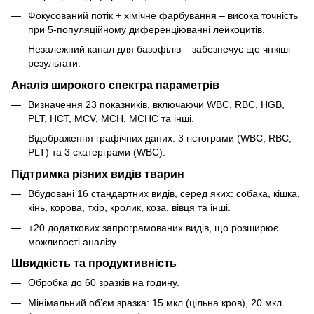
Фокусований потік + хімічне фарбування – висока точність
при 5-популяційному диференціюванні лейкоцитів.
Незалежний канал для базофілів – забезпечує ще чіткіші
результати.
Аналіз широкого спектра параметрів
Визначення 23 показників, включаючи WBC, RBC, HGB,
PLT, HCT, MCV, MCH, MCHC та інші.
Відображення графічних даних: 3 гістограми (WBC, RBC,
PLT) та 3 скатерграми (WBC).
Підтримка різних видів тварин
Вбудовані 16 стандартних видів, серед яких: собака, кішка,
кінь, корова, тхір, кролик, коза, вівця та інші.
+20 додаткових запрограмованих видів, що розширює
можливості аналізу.
Швидкість та продуктивність
Обробка до 60 зразків на годину.
Мінімальний об’єм зразка: 15 мкл (цільна кров), 20 мкл