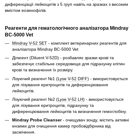
диференціації лейкоцитів з 5 груп навіть на зразках з високим
вмістом еозинофілів.
Реагенти для гематологічного аналізатора Mindray
BC-5000 Vet
Mindray V-52 SET
- комплект ветеринарних реагентів для
аналізатора Mindray BC-5000 Vet
Ділюент (Diluent V-52D) - розбавляє зразки крові та
забезпечує стабільне середовище для підрахунку клітин
крові та визначення їх розміру.
Лізуючий реагент №1 (
Lyse V-52 DIFF
) - використовується
для лізування еритроцитів та диференціювання
лейкоцитів.
Лізуючий реагент №2 (
Lyse V-52 LH
) - використовується
для лізування еритроцитів, підрахунку та
диференціювання лейкоцитів та визначення гемоглобіну.
Mindray Probe Cleanser
- очищувач зонду, містить активні
ензими для очищення камер пробовідбірника від
засмічення.