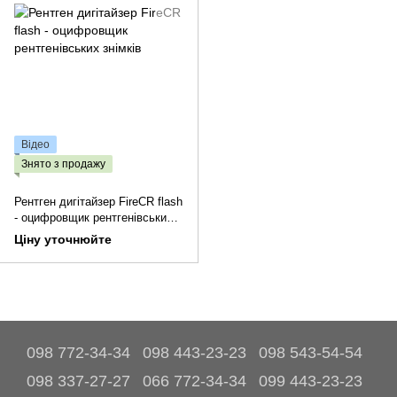
Відео
Знято з продажу
Рентген дигітайзер FireCR flash
- оцифровщик рентгенівських
знімків
Ціну уточнюйте
098 772-34-34
098 443-23-23
098 543-54-54
098 337-27-27
066 772-34-34
099 443-23-23