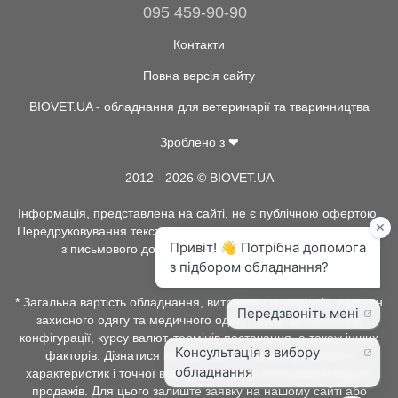
095 459-90-90
Контакти
Повна версія сайту
BIOVET.UA - обладнання для ветеринарії та тваринництва
Зроблено з ❤
2012 - 2026 © BIOVET.UA
Інформація, представлена на сайті, не є публічною офертою.
Передруковування текстів та інше копіювання, можливо тільки
з письмового дозволу адміністрації BIOVET.UA.
* Загальна вартість обладнання, витратних матеріалів, рентген
захисного одягу та медичного одягу, може залежати від
конфігурації, курсу валют, термінів постачання, а також інших
факторів. Дізнатися про наявність товару, детальних
характеристик і точної вартості можна у менеджерів відділу
продажів. Для цього залиште заявку на нашому сайті або