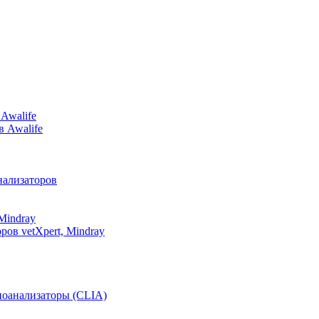
Awalife
в Awalife
ализаторов
Mindray
ов vetXpert, Mindray
оанализаторы (CLIA)