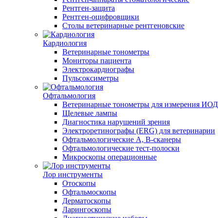
Рентген-защита
Рентген-оцифровщики
Столы ветеринарные рентгеновские
Кардиология
Ветеринарные тонометры
Мониторы пациента
Электрокардиографы
Пульсоксиметры
Офтальмология
Ветеринарные тонометры для измерения ИОД
Щелевые лампы
Диагностика нарушений зрения
Электроретинографы (ERG) для ветеринарии
Офтальмологические A, B-сканеры
Офтальмологические тест-полоски
Микроскопы операционные
Лор инструменты
Отоскопы
Офтальмоскопы
Дерматоскопы
Ларингоскопы