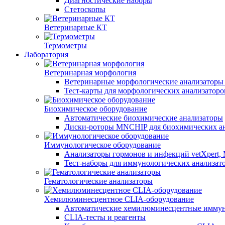
Диагностические наборы
Стетоскопы
Ветеринарные КТ
Термометры
Лаборатория
Ветеринарная морфология
Ветеринарные морфологические анализаторы 
Тест-карты для морфологических анализаторо
Биохимическое оборудование
Автоматические биохимические анализаторы
Диски-роторы MNCHIP для биохимических ан
Иммунологическое оборудование
Анализаторы гормонов и инфекций vetXpert, 
Тест-наборы для иммунологических анализатор
Гематологические анализаторы
Хемилюминесцентное CLIA-оборудование
Автоматические хемилюминесцентные иммун
CLIA-тесты и реагенты